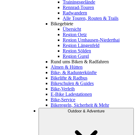
Trainingsgelände
Rennrad-Touren
Radwandern
Alle Touren, Routen & Trails
Bikegebiete
Übersicht
Region Oetz
Region Umhausen-Niederthai
Region Längenfeld
Region Sölden
Region Gurgl
Rund ums Biken & Radfahren
Almen & Hütten
Bike- & Radunterkünfte
Bikelifte & Radbus
Bikeschulen & Guides
Bike-Verleih
E-Bike Ladestationen
Bike-Service
Bikeregeln, Sicherheit & Mehr
Outdoor & Adventure