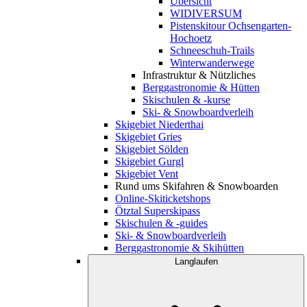
Übersicht
WIDIVERSUM
Pistenskitour Ochsengarten-
Hochoetz
Schneeschuh-Trails
Winterwanderwege
Infrastruktur & Nützliches
Berggastronomie & Hütten
Skischulen & -kurse
Ski- & Snowboardverleih
Skigebiet Niederthai
Skigebiet Gries
Skigebiet Sölden
Skigebiet Gurgl
Skigebiet Vent
Rund ums Skifahren & Snowboarden
Online-Skiticketshops
Ötztal Superskipass
Skischulen & -guides
Ski- & Snowboardverleih
Berggastronomie & Skihütten
Langlaufen