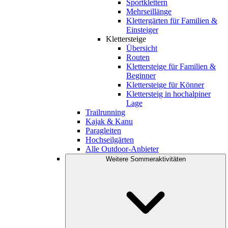
Sportklettern
Mehrseillänge
Klettergärten für Familien &
Einsteiger
Klettersteige
Übersicht
Routen
Klettersteige für Familien &
Beginner
Klettersteige für Könner
Klettersteig in hochalpiner
Lage
Trailrunning
Kajak & Kanu
Paragleiten
Hochseilgärten
Alle Outdoor-Anbieter
Weitere Sommeraktivitäten