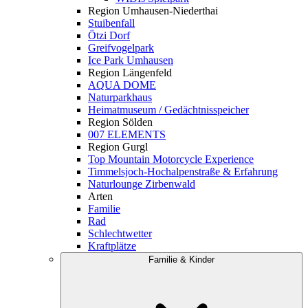
Region Umhausen-Niederthai
Stuibenfall
Ötzi Dorf
Greifvogelpark
Ice Park Umhausen
Region Längenfeld
AQUA DOME
Naturparkhaus
Heimatmuseum / Gedächtnisspeicher
Region Sölden
007 ELEMENTS
Region Gurgl
Top Mountain Motorcycle Experience
Timmelsjoch-Hochalpenstraße & Erfahrung
Naturlounge Zirbenwald
Arten
Familie
Rad
Schlechtwetter
Kraftplätze
Familie & Kinder