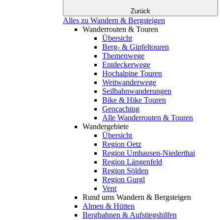
Zurück
Alles zu Wandern & Bergsteigen
Wanderrouten & Touren
Übersicht
Berg- & Gipfeltouren
Themenwege
Entdeckerwege
Hochalpine Touren
Weitwanderwege
Seilbahnwanderungen
Bike & Hike Touren
Geocaching
Alle Wanderrouten & Touren
Wandergebiete
Übersicht
Region Oetz
Region Umhausen-Niederthai
Region Längenfeld
Region Sölden
Region Gurgl
Vent
Rund ums Wandern & Bergsteigen
Almen & Hütten
Bergbahnen & Aufstiegshilfen