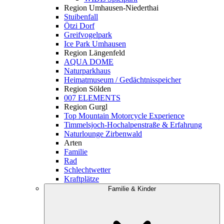
Region Umhausen-Niederthai
Stuibenfall
Ötzi Dorf
Greifvogelpark
Ice Park Umhausen
Region Längenfeld
AQUA DOME
Naturparkhaus
Heimatmuseum / Gedächtnisspeicher
Region Sölden
007 ELEMENTS
Region Gurgl
Top Mountain Motorcycle Experience
Timmelsjoch-Hochalpenstraße & Erfahrung
Naturlounge Zirbenwald
Arten
Familie
Rad
Schlechtwetter
Kraftplätze
Familie & Kinder