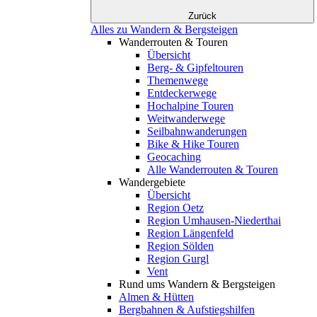
Zurück
Alles zu Wandern & Bergsteigen
Wanderrouten & Touren
Übersicht
Berg- & Gipfeltouren
Themenwege
Entdeckerwege
Hochalpine Touren
Weitwanderwege
Seilbahnwanderungen
Bike & Hike Touren
Geocaching
Alle Wanderrouten & Touren
Wandergebiete
Übersicht
Region Oetz
Region Umhausen-Niederthai
Region Längenfeld
Region Sölden
Region Gurgl
Vent
Rund ums Wandern & Bergsteigen
Almen & Hütten
Bergbahnen & Aufstiegshilfen