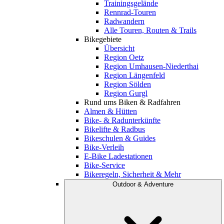
Trainingsgelände
Rennrad-Touren
Radwandern
Alle Touren, Routen & Trails
Bikegebiete
Übersicht
Region Oetz
Region Umhausen-Niederthai
Region Längenfeld
Region Sölden
Region Gurgl
Rund ums Biken & Radfahren
Almen & Hütten
Bike- & Radunterkünfte
Bikelifte & Radbus
Bikeschulen & Guides
Bike-Verleih
E-Bike Ladestationen
Bike-Service
Bikeregeln, Sicherheit & Mehr
Outdoor & Adventure