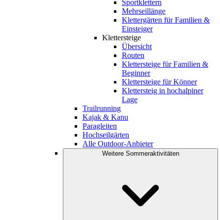
Sportklettern
Mehrseillänge
Klettergärten für Familien &
Einsteiger
Klettersteige
Übersicht
Routen
Klettersteige für Familien &
Beginner
Klettersteige für Könner
Klettersteig in hochalpiner
Lage
Trailrunning
Kajak & Kanu
Paragleiten
Hochseilgärten
Alle Outdoor-Anbieter
Weitere Sommeraktivitäten