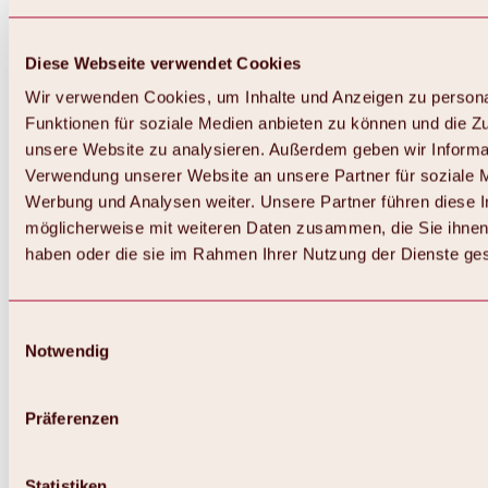
Diese Webseite verwendet Cookies
Wir verwenden Cookies, um Inhalte und Anzeigen zu persona
Funktionen für soziale Medien anbieten zu können und die Zug
unsere Website zu analysieren. Außerdem geben wir Informat
Verwendung unserer Website an unsere Partner für soziale 
Zurück
Alles zum Skigebiet Hochoetz
Werbung und Analysen weiter. Unsere Partner führen diese 
Skipasspreise
möglicherweise mit weiteren Daten zusammen, die Sie ihnen 
Übersicht
haben oder die sie im Rahmen Ihrer Nutzung der Dienste g
Winter 2026 / 2027
Online-Skiticketshop
Hochoetz
Happy Family Wochen
Einwilligungsauswahl
Hochoetz-Kühtai Skipass
Notwendig
Skigebietsinformationen
Übersicht
Live-Infos & Skigebietsnews
Skigebietsplan, Lifte & Pisten
Präferenzen
Skibus
Parken
Highlights im Skigebiet
Statistiken