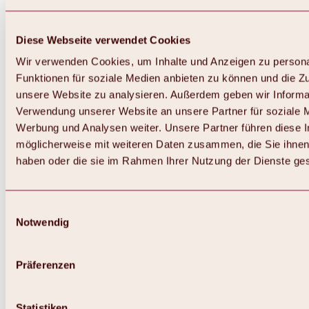
Diese Webseite verwendet Cookies
Wir verwenden Cookies, um Inhalte und Anzeigen zu persona
Funktionen für soziale Medien anbieten zu können und die Zug
unsere Website zu analysieren. Außerdem geben wir Informat
Verwendung unserer Website an unsere Partner für soziale 
Zurück
Alles zum Skigebiet Hochoetz
Werbung und Analysen weiter. Unsere Partner führen diese 
Skipasspreise
möglicherweise mit weiteren Daten zusammen, die Sie ihnen 
Übersicht
haben oder die sie im Rahmen Ihrer Nutzung der Dienste g
Winter 2026 / 2027
Online-Skiticketshop
Hochoetz
Happy Family Wochen
Einwilligungsauswahl
Hochoetz-Kühtai Skipass
Notwendig
Skigebietsinformationen
Übersicht
Live-Infos & Skigebietsnews
Skigebietsplan, Lifte & Pisten
Präferenzen
Skibus
Parken
Highlights im Skigebiet
Statistiken