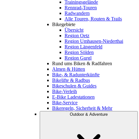
Trainingsgelände
Rennrad-Touren
Radwandern
Alle Touren, Routen & Trails
Bikegebiete
Übersicht
Region Oetz
Region Umhausen-Niederthai
Region Längenfeld
Region Sölden
Region Gurgl
Rund ums Biken & Radfahren
Almen & Hütten
Bike- & Radunterkünfte
Bikelifte & Radbus
Bikeschulen & Guides
Bike-Verleih
E-Bike Ladestationen
Bike-Service
Bikeregeln, Sicherheit & Mehr
Outdoor & Adventure