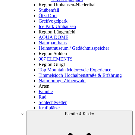
Region Umhausen-Niederthai
Stuibenfall
Ötzi Dorf
Greifvogelpark
Ice Park Umhausen
Region Längenfeld
AQUA DOME
Naturparkhaus
Heimatmuseum / Gedächtnisspeicher
Region Sölden
007 ELEMENTS
Region Gurgl
Top Mountain Motorcycle Experience
Timmelsjoch-Hochalpenstraße & Erfahrung
Naturlounge Zirbenwald
Arten
Familie
Rad
Schlechtwetter
Kraftplätze
Familie & Kinder