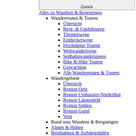
Zurück
Alles zu Wandern & Bergsteigen
Wanderrouten & Touren
Übersicht
Berg- & Gipfeltouren
Themenwege
Entdeckerwege
Hochalpine Touren
Weitwanderwege
Seilbahnwanderungen
Bike & Hike Touren
Geocaching
Alle Wanderrouten & Touren
Wandergebiete
Übersicht
Region Oetz
Region Umhausen-Niederthai
Region Längenfeld
Region Sölden
Region Gurgl
Vent
Rund ums Wandern & Bergsteigen
Almen & Hütten
Bergbahnen & Aufstiegshilfen