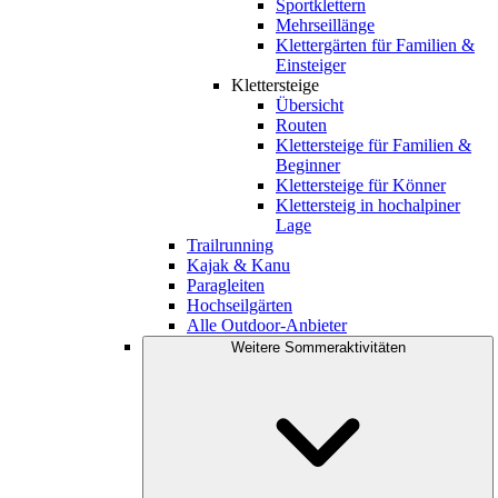
Sportklettern
Mehrseillänge
Klettergärten für Familien &
Einsteiger
Klettersteige
Übersicht
Routen
Klettersteige für Familien &
Beginner
Klettersteige für Könner
Klettersteig in hochalpiner
Lage
Trailrunning
Kajak & Kanu
Paragleiten
Hochseilgärten
Alle Outdoor-Anbieter
Weitere Sommeraktivitäten