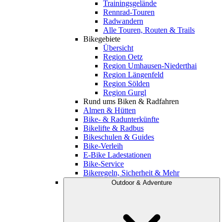
Trainingsgelände
Rennrad-Touren
Radwandern
Alle Touren, Routen & Trails
Bikegebiete
Übersicht
Region Oetz
Region Umhausen-Niederthai
Region Längenfeld
Region Sölden
Region Gurgl
Rund ums Biken & Radfahren
Almen & Hütten
Bike- & Radunterkünfte
Bikelifte & Radbus
Bikeschulen & Guides
Bike-Verleih
E-Bike Ladestationen
Bike-Service
Bikeregeln, Sicherheit & Mehr
Outdoor & Adventure