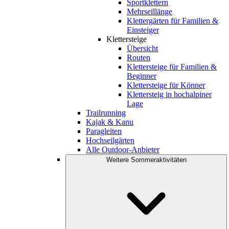
Sportklettern
Mehrseillänge
Klettergärten für Familien &
Einsteiger
Klettersteige
Übersicht
Routen
Klettersteige für Familien &
Beginner
Klettersteige für Könner
Klettersteig in hochalpiner
Lage
Trailrunning
Kajak & Kanu
Paragleiten
Hochseilgärten
Alle Outdoor-Anbieter
Weitere Sommeraktivitäten