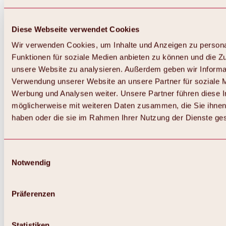
Diese Webseite verwendet Cookies
Wir verwenden Cookies, um Inhalte und Anzeigen zu persona
Funktionen für soziale Medien anbieten zu können und die Zug
unsere Website zu analysieren. Außerdem geben wir Informat
Verwendung unserer Website an unsere Partner für soziale 
Zurück
Alles zum Skigebiet Hochoetz
Werbung und Analysen weiter. Unsere Partner führen diese 
Skipasspreise
möglicherweise mit weiteren Daten zusammen, die Sie ihnen 
Übersicht
haben oder die sie im Rahmen Ihrer Nutzung der Dienste g
Winter 2026 / 2027
Online-Skiticketshop
Hochoetz
Happy Family Wochen
Einwilligungsauswahl
Hochoetz-Kühtai Skipass
Notwendig
Skigebietsinformationen
Übersicht
Live-Infos & Skigebietsnews
Skigebietsplan, Lifte & Pisten
Präferenzen
Skibus
Parken
Highlights im Skigebiet
Statistiken