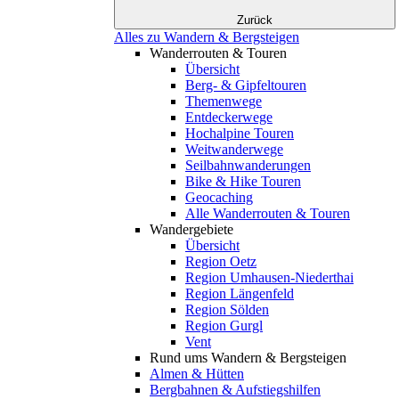
Zurück
Alles zu Wandern & Bergsteigen
Wanderrouten & Touren
Übersicht
Berg- & Gipfeltouren
Themenwege
Entdeckerwege
Hochalpine Touren
Weitwanderwege
Seilbahnwanderungen
Bike & Hike Touren
Geocaching
Alle Wanderrouten & Touren
Wandergebiete
Übersicht
Region Oetz
Region Umhausen-Niederthai
Region Längenfeld
Region Sölden
Region Gurgl
Vent
Rund ums Wandern & Bergsteigen
Almen & Hütten
Bergbahnen & Aufstiegshilfen