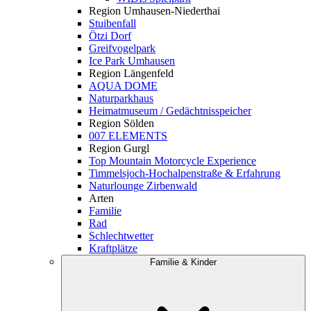
Region Umhausen-Niederthai
Stuibenfall
Ötzi Dorf
Greifvogelpark
Ice Park Umhausen
Region Längenfeld
AQUA DOME
Naturparkhaus
Heimatmuseum / Gedächtnisspeicher
Region Sölden
007 ELEMENTS
Region Gurgl
Top Mountain Motorcycle Experience
Timmelsjoch-Hochalpenstraße & Erfahrung
Naturlounge Zirbenwald
Arten
Familie
Rad
Schlechtwetter
Kraftplätze
Familie & Kinder