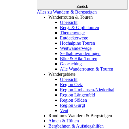
Zurück
Alles zu Wandern & Bergsteigen
Wanderrouten & Touren
Übersicht
Berg- & Gipfeltouren
Themenwege
Entdeckerwege
Hochalpine Touren
Weitwanderwege
Seilbahnwanderungen
Bike & Hike Touren
Geocaching
Alle Wanderrouten & Touren
Wandergebiete
Übersicht
Region Oetz
Region Umhausen-Niederthai
Region Längenfeld
Region Sölden
Region Gurgl
Vent
Rund ums Wandern & Bergsteigen
Almen & Hütten
Bergbahnen & Aufstiegshilfen