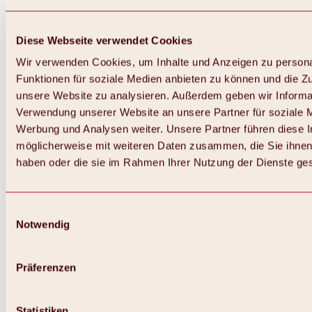
Diese Webseite verwendet Cookies
Wir verwenden Cookies, um Inhalte und Anzeigen zu persona
Funktionen für soziale Medien anbieten zu können und die Zug
unsere Website zu analysieren. Außerdem geben wir Informat
Verwendung unserer Website an unsere Partner für soziale 
Zurück
Alles zum Skigebiet Hochoetz
Werbung und Analysen weiter. Unsere Partner führen diese 
Skipasspreise
möglicherweise mit weiteren Daten zusammen, die Sie ihnen 
Übersicht
haben oder die sie im Rahmen Ihrer Nutzung der Dienste g
Winter 2026 / 2027
Online-Skiticketshop
Hochoetz
Happy Family Wochen
Einwilligungsauswahl
Hochoetz-Kühtai Skipass
Notwendig
Skigebietsinformationen
Übersicht
Live-Infos & Skigebietsnews
Skigebietsplan, Lifte & Pisten
Präferenzen
Skibus
Parken
Highlights im Skigebiet
Statistiken