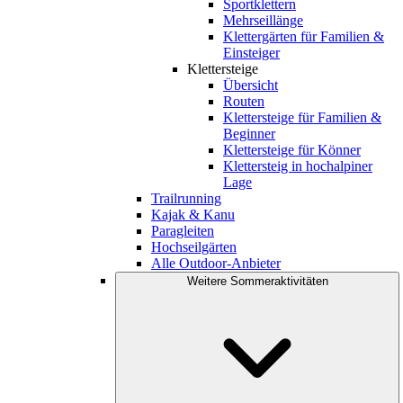
Sportklettern
Mehrseillänge
Klettergärten für Familien &
Einsteiger
Klettersteige
Übersicht
Routen
Klettersteige für Familien &
Beginner
Klettersteige für Könner
Klettersteig in hochalpiner
Lage
Trailrunning
Kajak & Kanu
Paragleiten
Hochseilgärten
Alle Outdoor-Anbieter
Weitere Sommeraktivitäten