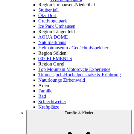
Region Umhausen-Niederthai
Stuibenfall
Ötzi Dorf
Greifvogelpark
Ice Park Umhausen
Region Längenfeld
AQUA DOME
Naturparkhaus
Heimatmuseum / Gedächtnisspeicher
Region Sölden
007 ELEMENTS
Region Gurgl
Top Mountain Motorcycle Experience
Timmelsjoch-Hochalpenstraße & Erfahrung
Naturlounge Zirbenwald
Arten
Familie
Rad
Schlechtwetter
Kraftplätze
Familie & Kinder