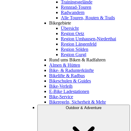
Trainingsgelände
Rennrad-Touren
Radwandern
Alle Touren, Routen & Trails
Bikegebiete
Übersicht
Region Oetz
Region Umhausen-Niederthai
Region Längenfeld
Region Sölden
Region Gurgl
Rund ums Biken & Radfahren
Almen & Hütten
Bike- & Radunterkünfte
Bikelifte & Radbus
Bikeschulen & Guides
Bike-Verleih
E-Bike Ladestationen
Bike-Service
Bikeregeln, Sicherheit & Mehr
Outdoor & Adventure