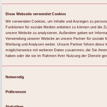
Diese Webseite verwendet Cookies
Wir verwenden Cookies, um Inhalte und Anzeigen zu persona
Funktionen für soziale Medien anbieten zu können und die Zug
unsere Website zu analysieren. Außerdem geben wir Informat
Verwendung unserer Website an unsere Partner für soziale 
Zurück
Alles zum Skigebiet Hochoetz
Werbung und Analysen weiter. Unsere Partner führen diese 
Skipasspreise
möglicherweise mit weiteren Daten zusammen, die Sie ihnen 
Übersicht
haben oder die sie im Rahmen Ihrer Nutzung der Dienste g
Winter 2026 / 2027
Online-Skiticketshop
Hochoetz
Happy Family Wochen
Einwilligungsauswahl
Hochoetz-Kühtai Skipass
Notwendig
Skigebietsinformationen
Übersicht
Live-Infos & Skigebietsnews
Skigebietsplan, Lifte & Pisten
Präferenzen
Skibus
Parken
Highlights im Skigebiet
Statistiken