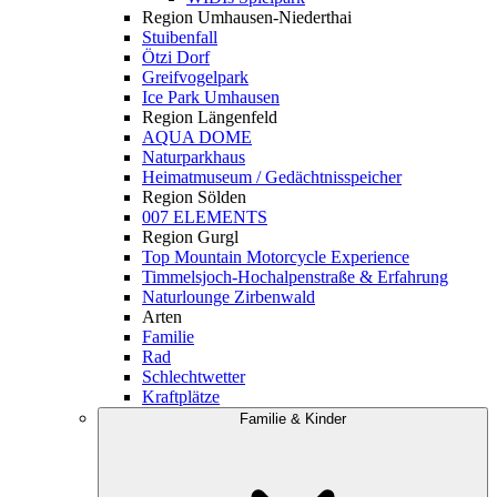
Region Umhausen-Niederthai
Stuibenfall
Ötzi Dorf
Greifvogelpark
Ice Park Umhausen
Region Längenfeld
AQUA DOME
Naturparkhaus
Heimatmuseum / Gedächtnisspeicher
Region Sölden
007 ELEMENTS
Region Gurgl
Top Mountain Motorcycle Experience
Timmelsjoch-Hochalpenstraße & Erfahrung
Naturlounge Zirbenwald
Arten
Familie
Rad
Schlechtwetter
Kraftplätze
Familie & Kinder