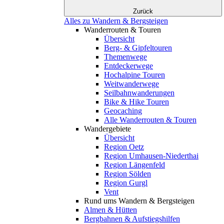
Zurück
Alles zu Wandern & Bergsteigen
Wanderrouten & Touren
Übersicht
Berg- & Gipfeltouren
Themenwege
Entdeckerwege
Hochalpine Touren
Weitwanderwege
Seilbahnwanderungen
Bike & Hike Touren
Geocaching
Alle Wanderrouten & Touren
Wandergebiete
Übersicht
Region Oetz
Region Umhausen-Niederthai
Region Längenfeld
Region Sölden
Region Gurgl
Vent
Rund ums Wandern & Bergsteigen
Almen & Hütten
Bergbahnen & Aufstiegshilfen