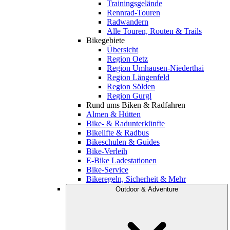
Trainingsgelände
Rennrad-Touren
Radwandern
Alle Touren, Routen & Trails
Bikegebiete
Übersicht
Region Oetz
Region Umhausen-Niederthai
Region Längenfeld
Region Sölden
Region Gurgl
Rund ums Biken & Radfahren
Almen & Hütten
Bike- & Radunterkünfte
Bikelifte & Radbus
Bikeschulen & Guides
Bike-Verleih
E-Bike Ladestationen
Bike-Service
Bikeregeln, Sicherheit & Mehr
Outdoor & Adventure