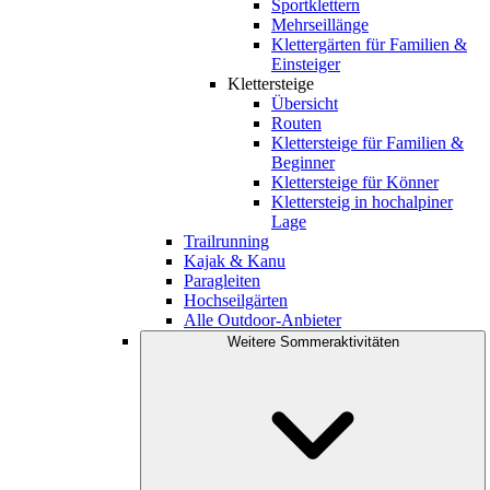
Sportklettern
Mehrseillänge
Klettergärten für Familien &
Einsteiger
Klettersteige
Übersicht
Routen
Klettersteige für Familien &
Beginner
Klettersteige für Könner
Klettersteig in hochalpiner
Lage
Trailrunning
Kajak & Kanu
Paragleiten
Hochseilgärten
Alle Outdoor-Anbieter
Weitere Sommeraktivitäten