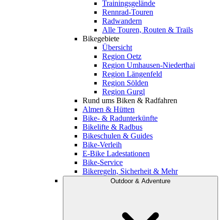
Trainingsgelände
Rennrad-Touren
Radwandern
Alle Touren, Routen & Trails
Bikegebiete
Übersicht
Region Oetz
Region Umhausen-Niederthai
Region Längenfeld
Region Sölden
Region Gurgl
Rund ums Biken & Radfahren
Almen & Hütten
Bike- & Radunterkünfte
Bikelifte & Radbus
Bikeschulen & Guides
Bike-Verleih
E-Bike Ladestationen
Bike-Service
Bikeregeln, Sicherheit & Mehr
Outdoor & Adventure