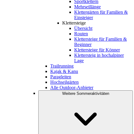
Sportklettern
Mehrseillänge
Klettergärten für Familien &
Einsteiger
Klettersteige
Übersicht
Routen
Klettersteige für Familien &
Beginner
Klettersteige für Könner
Klettersteig in hochalpiner
Lage
Trailrunning
Kajak & Kanu
Paragleiten
Hochseilgärten
Alle Outdoor-Anbieter
Weitere Sommeraktivitäten