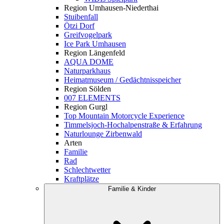
Region Umhausen-Niederthai
Stuibenfall
Ötzi Dorf
Greifvogelpark
Ice Park Umhausen
Region Längenfeld
AQUA DOME
Naturparkhaus
Heimatmuseum / Gedächtnisspeicher
Region Sölden
007 ELEMENTS
Region Gurgl
Top Mountain Motorcycle Experience
Timmelsjoch-Hochalpenstraße & Erfahrung
Naturlounge Zirbenwald
Arten
Familie
Rad
Schlechtwetter
Kraftplätze
Familie & Kinder