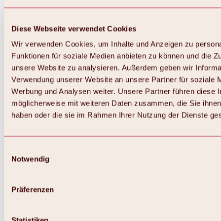
Diese Webseite verwendet Cookies
Wir verwenden Cookies, um Inhalte und Anzeigen zu persona
Funktionen für soziale Medien anbieten zu können und die Zug
unsere Website zu analysieren. Außerdem geben wir Informat
Verwendung unserer Website an unsere Partner für soziale 
Zurück
Alles zum Skigebiet Hochoetz
Werbung und Analysen weiter. Unsere Partner führen diese 
Skipasspreise
möglicherweise mit weiteren Daten zusammen, die Sie ihnen 
Übersicht
haben oder die sie im Rahmen Ihrer Nutzung der Dienste g
Winter 2026 / 2027
Online-Skiticketshop
Hochoetz
Happy Family Wochen
Einwilligungsauswahl
Hochoetz-Kühtai Skipass
Notwendig
Skigebietsinformationen
Übersicht
Live-Infos & Skigebietsnews
Skigebietsplan, Lifte & Pisten
Präferenzen
Skibus
Parken
Highlights im Skigebiet
Statistiken