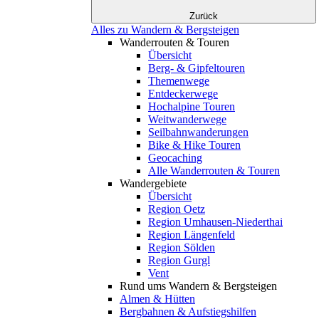
Zurück
Alles zu Wandern & Bergsteigen
Wanderrouten & Touren
Übersicht
Berg- & Gipfeltouren
Themenwege
Entdeckerwege
Hochalpine Touren
Weitwanderwege
Seilbahnwanderungen
Bike & Hike Touren
Geocaching
Alle Wanderrouten & Touren
Wandergebiete
Übersicht
Region Oetz
Region Umhausen-Niederthai
Region Längenfeld
Region Sölden
Region Gurgl
Vent
Rund ums Wandern & Bergsteigen
Almen & Hütten
Bergbahnen & Aufstiegshilfen