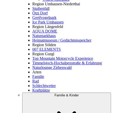
Region Umhausen-Niederthai
Stuibenfall
Ötzi Dorf
Greifvogelpark
Ice Park Umhausen
Region Längenfeld
AQUA DOME
Naturparkhaus
Heimatmuseum / Gedächtnisspeicher
Region Sölden
007 ELEMENTS
Region Gurgl
Top Mountain Motorcycle Experience
Timmelsjoch-Hochalpenstraße & Erfahrung
Naturlounge Zirbenwald
Arten
Familie
Rad
Schlechtwetter
Kraftplätze
Familie & Kinder