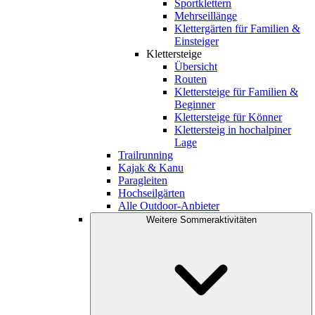
Sportklettern
Mehrseillänge
Klettergärten für Familien &
Einsteiger
Klettersteige
Übersicht
Routen
Klettersteige für Familien &
Beginner
Klettersteige für Könner
Klettersteig in hochalpiner
Lage
Trailrunning
Kajak & Kanu
Paragleiten
Hochseilgärten
Alle Outdoor-Anbieter
Weitere Sommeraktivitäten