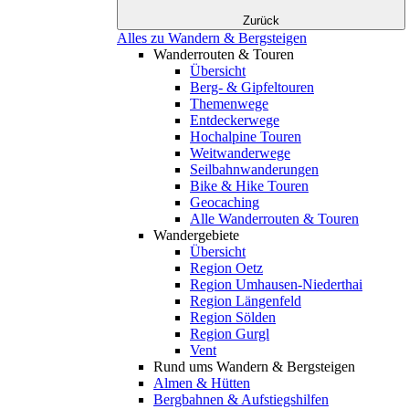
Zurück
Alles zu Wandern & Bergsteigen
Wanderrouten & Touren
Übersicht
Berg- & Gipfeltouren
Themenwege
Entdeckerwege
Hochalpine Touren
Weitwanderwege
Seilbahnwanderungen
Bike & Hike Touren
Geocaching
Alle Wanderrouten & Touren
Wandergebiete
Übersicht
Region Oetz
Region Umhausen-Niederthai
Region Längenfeld
Region Sölden
Region Gurgl
Vent
Rund ums Wandern & Bergsteigen
Almen & Hütten
Bergbahnen & Aufstiegshilfen