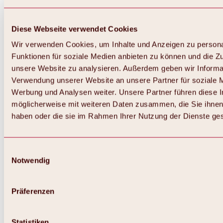
Diese Webseite verwendet Cookies
Wir verwenden Cookies, um Inhalte und Anzeigen zu persona
Funktionen für soziale Medien anbieten zu können und die Zug
unsere Website zu analysieren. Außerdem geben wir Informat
Verwendung unserer Website an unsere Partner für soziale 
Zurück
Alles zum Skigebiet Hochoetz
Werbung und Analysen weiter. Unsere Partner führen diese 
Skipasspreise
möglicherweise mit weiteren Daten zusammen, die Sie ihnen 
Übersicht
haben oder die sie im Rahmen Ihrer Nutzung der Dienste g
Winter 2026 / 2027
Online-Skiticketshop
Hochoetz
Happy Family Wochen
Einwilligungsauswahl
Hochoetz-Kühtai Skipass
Notwendig
Skigebietsinformationen
Übersicht
Live-Infos & Skigebietsnews
Skigebietsplan, Lifte & Pisten
Präferenzen
Skibus
Parken
Highlights im Skigebiet
Statistiken