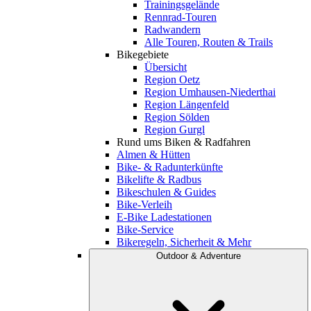
Trainingsgelände
Rennrad-Touren
Radwandern
Alle Touren, Routen & Trails
Bikegebiete
Übersicht
Region Oetz
Region Umhausen-Niederthai
Region Längenfeld
Region Sölden
Region Gurgl
Rund ums Biken & Radfahren
Almen & Hütten
Bike- & Radunterkünfte
Bikelifte & Radbus
Bikeschulen & Guides
Bike-Verleih
E-Bike Ladestationen
Bike-Service
Bikeregeln, Sicherheit & Mehr
Outdoor & Adventure