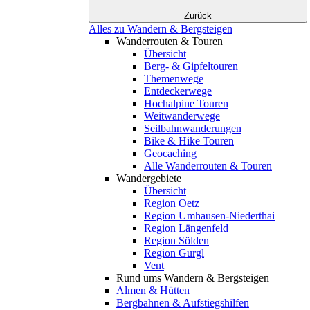
Zurück
Alles zu Wandern & Bergsteigen
Wanderrouten & Touren
Übersicht
Berg- & Gipfeltouren
Themenwege
Entdeckerwege
Hochalpine Touren
Weitwanderwege
Seilbahnwanderungen
Bike & Hike Touren
Geocaching
Alle Wanderrouten & Touren
Wandergebiete
Übersicht
Region Oetz
Region Umhausen-Niederthai
Region Längenfeld
Region Sölden
Region Gurgl
Vent
Rund ums Wandern & Bergsteigen
Almen & Hütten
Bergbahnen & Aufstiegshilfen