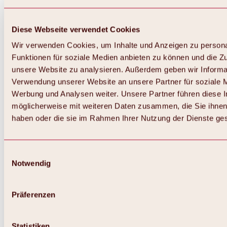
Diese Webseite verwendet Cookies
Wir verwenden Cookies, um Inhalte und Anzeigen zu persona
Funktionen für soziale Medien anbieten zu können und die Zug
unsere Website zu analysieren. Außerdem geben wir Informat
Verwendung unserer Website an unsere Partner für soziale 
Zurück
Alles zum Skigebiet Hochoetz
Werbung und Analysen weiter. Unsere Partner führen diese 
Skipasspreise
möglicherweise mit weiteren Daten zusammen, die Sie ihnen 
Übersicht
haben oder die sie im Rahmen Ihrer Nutzung der Dienste g
Winter 2026 / 2027
Online-Skiticketshop
Hochoetz
Happy Family Wochen
Einwilligungsauswahl
Hochoetz-Kühtai Skipass
Notwendig
Skigebietsinformationen
Übersicht
Live-Infos & Skigebietsnews
Skigebietsplan, Lifte & Pisten
Präferenzen
Skibus
Parken
Highlights im Skigebiet
Statistiken