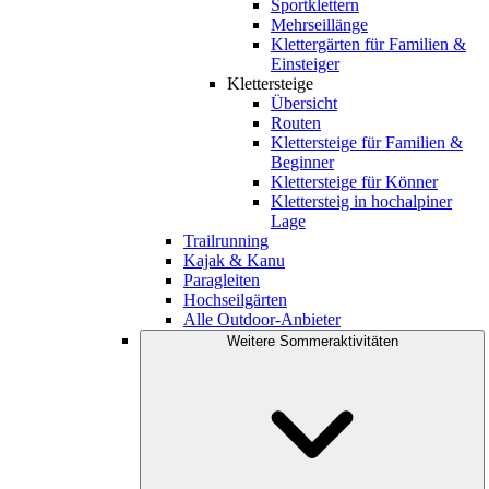
Sportklettern
Mehrseillänge
Klettergärten für Familien &
Einsteiger
Klettersteige
Übersicht
Routen
Klettersteige für Familien &
Beginner
Klettersteige für Könner
Klettersteig in hochalpiner
Lage
Trailrunning
Kajak & Kanu
Paragleiten
Hochseilgärten
Alle Outdoor-Anbieter
Weitere Sommeraktivitäten