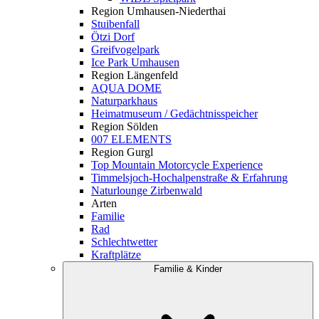
Region Umhausen-Niederthai
Stuibenfall
Ötzi Dorf
Greifvogelpark
Ice Park Umhausen
Region Längenfeld
AQUA DOME
Naturparkhaus
Heimatmuseum / Gedächtnisspeicher
Region Sölden
007 ELEMENTS
Region Gurgl
Top Mountain Motorcycle Experience
Timmelsjoch-Hochalpenstraße & Erfahrung
Naturlounge Zirbenwald
Arten
Familie
Rad
Schlechtwetter
Kraftplätze
Familie & Kinder