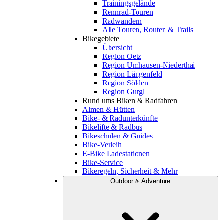
Trainingsgelände
Rennrad-Touren
Radwandern
Alle Touren, Routen & Trails
Bikegebiete
Übersicht
Region Oetz
Region Umhausen-Niederthai
Region Längenfeld
Region Sölden
Region Gurgl
Rund ums Biken & Radfahren
Almen & Hütten
Bike- & Radunterkünfte
Bikelifte & Radbus
Bikeschulen & Guides
Bike-Verleih
E-Bike Ladestationen
Bike-Service
Bikeregeln, Sicherheit & Mehr
Outdoor & Adventure