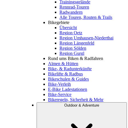
Trainingsgelände
Rennrad-Touren
Radwandern
Alle Touren, Routen & Trails
Bikegebiete
Übersicht
Region Oetz
Region Umhausen-Niederthai
Region Längenfeld
Region Sölden
Region Gurgl
Rund ums Biken & Radfahren
Almen & Hütten
Bike- & Radunterkünfte
Bikelifte & Radbus
Bikeschulen & Guides
Bike-Verleih
E-Bike Ladestationen
Bike-Service
Bikeregeln, Sicherheit & Mehr
Outdoor & Adventure