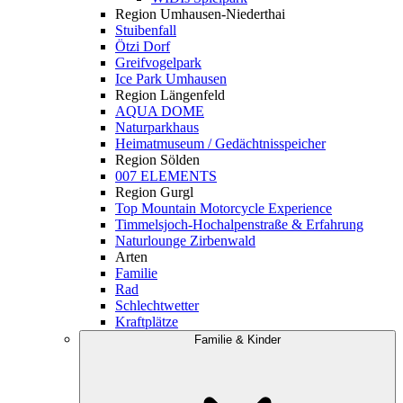
Region Umhausen-Niederthai
Stuibenfall
Ötzi Dorf
Greifvogelpark
Ice Park Umhausen
Region Längenfeld
AQUA DOME
Naturparkhaus
Heimatmuseum / Gedächtnisspeicher
Region Sölden
007 ELEMENTS
Region Gurgl
Top Mountain Motorcycle Experience
Timmelsjoch-Hochalpenstraße & Erfahrung
Naturlounge Zirbenwald
Arten
Familie
Rad
Schlechtwetter
Kraftplätze
Familie & Kinder