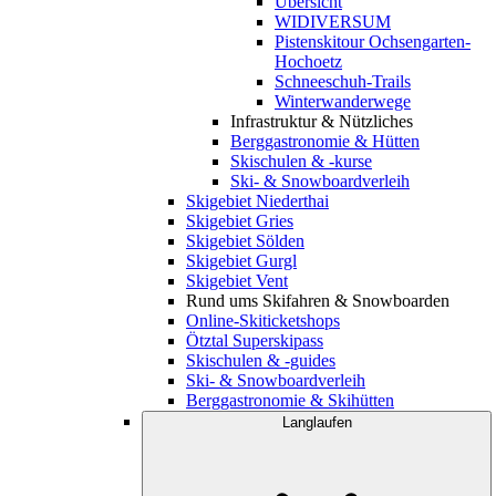
Übersicht
WIDIVERSUM
Pistenskitour Ochsengarten-
Hochoetz
Schneeschuh-Trails
Winterwanderwege
Infrastruktur & Nützliches
Berggastronomie & Hütten
Skischulen & -kurse
Ski- & Snowboardverleih
Skigebiet Niederthai
Skigebiet Gries
Skigebiet Sölden
Skigebiet Gurgl
Skigebiet Vent
Rund ums Skifahren & Snowboarden
Online-Skiticketshops
Ötztal Superskipass
Skischulen & -guides
Ski- & Snowboardverleih
Berggastronomie & Skihütten
Langlaufen