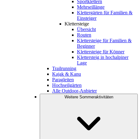
Sportklettern
Mehrseillänge
Klettergärten für Familien &
Einsteiger
Klettersteige
Übersicht
Routen
Klettersteige für Familien &
Beginner
Klettersteige für Könner
Klettersteig in hochalpiner
Lage
Trailrunning
Kajak & Kanu
Paragleiten
Hochseilgärten
Alle Outdoor-Anbieter
Weitere Sommeraktivitäten