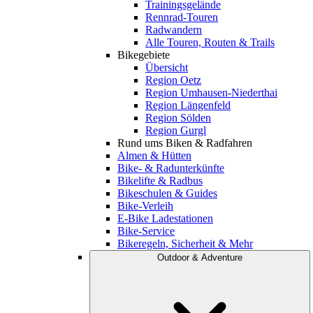
Trainingsgelände
Rennrad-Touren
Radwandern
Alle Touren, Routen & Trails
Bikegebiete
Übersicht
Region Oetz
Region Umhausen-Niederthai
Region Längenfeld
Region Sölden
Region Gurgl
Rund ums Biken & Radfahren
Almen & Hütten
Bike- & Radunterkünfte
Bikelifte & Radbus
Bikeschulen & Guides
Bike-Verleih
E-Bike Ladestationen
Bike-Service
Bikeregeln, Sicherheit & Mehr
Outdoor & Adventure