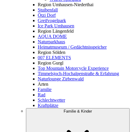
Region Umhausen-Niederthai
Stuibenfall
Ötzi Dorf
Greifvogelpark
Ice Park Umhausen
Region Längenfeld
AQUA DOME
Naturparkhaus
Heimatmuseum / Gedächtnisspeicher
Region Sölden
007 ELEMENTS
Region Gurgl
Top Mountain Motorcycle Experience
Timmelsjoch-Hochalpenstraße & Erfahrung
Naturlounge Zirbenwald
Arten
Familie
Rad
Schlechtwetter
Kraftplätze
Familie & Kinder