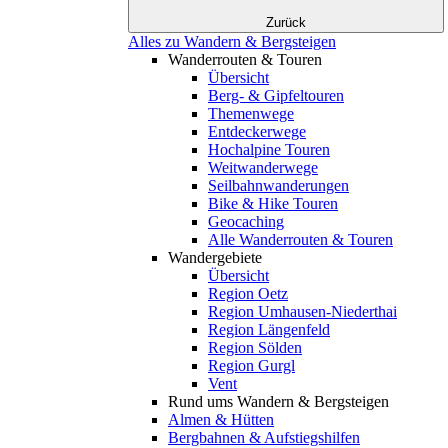
Zurück
Alles zu Wandern & Bergsteigen
Wanderrouten & Touren
Übersicht
Berg- & Gipfeltouren
Themenwege
Entdeckerwege
Hochalpine Touren
Weitwanderwege
Seilbahnwanderungen
Bike & Hike Touren
Geocaching
Alle Wanderrouten & Touren
Wandergebiete
Übersicht
Region Oetz
Region Umhausen-Niederthai
Region Längenfeld
Region Sölden
Region Gurgl
Vent
Rund ums Wandern & Bergsteigen
Almen & Hütten
Bergbahnen & Aufstiegshilfen