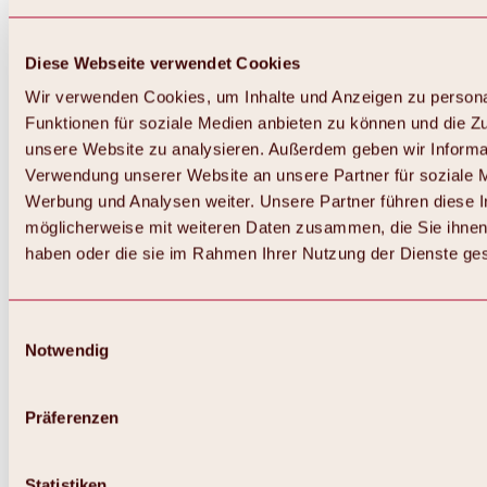
Diese Webseite verwendet Cookies
Wir verwenden Cookies, um Inhalte und Anzeigen zu persona
Funktionen für soziale Medien anbieten zu können und die Zug
unsere Website zu analysieren. Außerdem geben wir Informat
Verwendung unserer Website an unsere Partner für soziale 
Zurück
Alles zum Skigebiet Hochoetz
Werbung und Analysen weiter. Unsere Partner führen diese 
Skipasspreise
möglicherweise mit weiteren Daten zusammen, die Sie ihnen 
Übersicht
haben oder die sie im Rahmen Ihrer Nutzung der Dienste g
Winter 2026 / 2027
Online-Skiticketshop
Hochoetz
Happy Family Wochen
Einwilligungsauswahl
Hochoetz-Kühtai Skipass
Notwendig
Skigebietsinformationen
Übersicht
Live-Infos & Skigebietsnews
Skigebietsplan, Lifte & Pisten
Präferenzen
Skibus
Parken
Highlights im Skigebiet
Statistiken