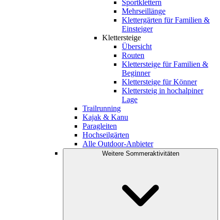
Sportklettern
Mehrseillänge
Klettergärten für Familien &
Einsteiger
Klettersteige
Übersicht
Routen
Klettersteige für Familien &
Beginner
Klettersteige für Könner
Klettersteig in hochalpiner
Lage
Trailrunning
Kajak & Kanu
Paragleiten
Hochseilgärten
Alle Outdoor-Anbieter
Weitere Sommeraktivitäten