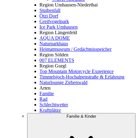
Region Umhausen-Niederthai
Stuibenfall
Ötzi Dorf
Greifvogelpark
Ice Park Umhausen
Region Längenfeld
AQUA DOME
Naturparkhaus
Heimatmuseum / Gedächtnisspeicher
Region Sölden
007 ELEMENTS
Region Gurgl
Top Mountain Motorcycle Experience
Timmelsjoch-Hochalpenstraße & Erfahrung
Naturlounge Zirbenwald
Arten
Familie
Rad
Schlechtwetter
Kraftplätze
Familie & Kinder