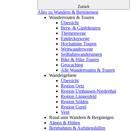
Zurück
Alles zu Wandern & Bergsteigen
Wanderrouten & Touren
Übersicht
Berg- & Gipfeltouren
Themenwege
Entdeckerwege
Hochalpine Touren
Weitwanderwege
Seilbahnwanderungen
Bike & Hike Touren
Geocaching
Alle Wanderrouten & Touren
Wandergebiete
Übersicht
Region Oetz
Region Umhausen-Niederthai
Region Längenfeld
Region Sölden
Region Gurgl
Vent
Rund ums Wandern & Bergsteigen
Almen & Hütten
Bergbahnen & Aufstiegshilfen