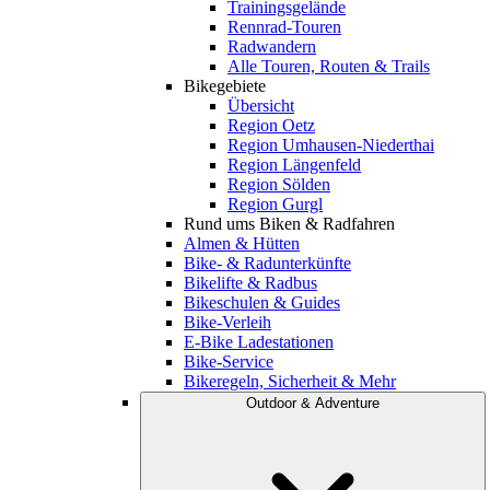
Trainingsgelände
Rennrad-Touren
Radwandern
Alle Touren, Routen & Trails
Bikegebiete
Übersicht
Region Oetz
Region Umhausen-Niederthai
Region Längenfeld
Region Sölden
Region Gurgl
Rund ums Biken & Radfahren
Almen & Hütten
Bike- & Radunterkünfte
Bikelifte & Radbus
Bikeschulen & Guides
Bike-Verleih
E-Bike Ladestationen
Bike-Service
Bikeregeln, Sicherheit & Mehr
Outdoor & Adventure