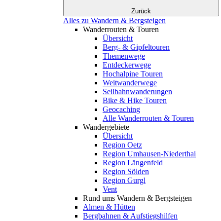
Zurück
Alles zu Wandern & Bergsteigen
Wanderrouten & Touren
Übersicht
Berg- & Gipfeltouren
Themenwege
Entdeckerwege
Hochalpine Touren
Weitwanderwege
Seilbahnwanderungen
Bike & Hike Touren
Geocaching
Alle Wanderrouten & Touren
Wandergebiete
Übersicht
Region Oetz
Region Umhausen-Niederthai
Region Längenfeld
Region Sölden
Region Gurgl
Vent
Rund ums Wandern & Bergsteigen
Almen & Hütten
Bergbahnen & Aufstiegshilfen