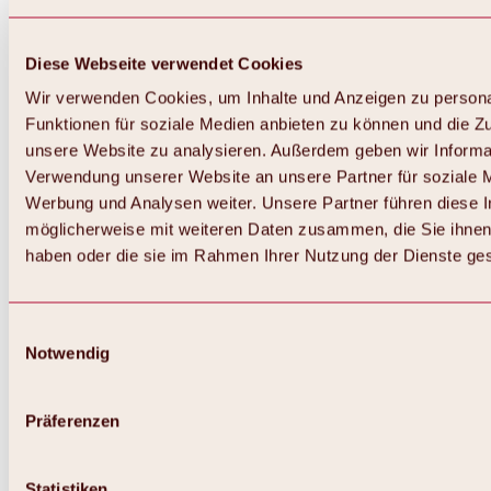
Diese Webseite verwendet Cookies
Wir verwenden Cookies, um Inhalte und Anzeigen zu persona
Funktionen für soziale Medien anbieten zu können und die Zug
unsere Website zu analysieren. Außerdem geben wir Informat
Verwendung unserer Website an unsere Partner für soziale 
Zurück
Alles zum Skigebiet Hochoetz
Werbung und Analysen weiter. Unsere Partner führen diese 
Skipasspreise
möglicherweise mit weiteren Daten zusammen, die Sie ihnen 
Übersicht
haben oder die sie im Rahmen Ihrer Nutzung der Dienste g
Winter 2026 / 2027
Online-Skiticketshop
Hochoetz
Happy Family Wochen
Einwilligungsauswahl
Hochoetz-Kühtai Skipass
Notwendig
Skigebietsinformationen
Übersicht
Live-Infos & Skigebietsnews
Skigebietsplan, Lifte & Pisten
Präferenzen
Skibus
Parken
Highlights im Skigebiet
Statistiken