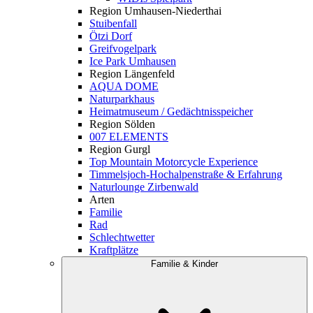
Region Umhausen-Niederthai
Stuibenfall
Ötzi Dorf
Greifvogelpark
Ice Park Umhausen
Region Längenfeld
AQUA DOME
Naturparkhaus
Heimatmuseum / Gedächtnisspeicher
Region Sölden
007 ELEMENTS
Region Gurgl
Top Mountain Motorcycle Experience
Timmelsjoch-Hochalpenstraße & Erfahrung
Naturlounge Zirbenwald
Arten
Familie
Rad
Schlechtwetter
Kraftplätze
Familie & Kinder