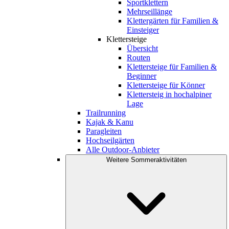
Sportklettern
Mehrseillänge
Klettergärten für Familien &
Einsteiger
Klettersteige
Übersicht
Routen
Klettersteige für Familien &
Beginner
Klettersteige für Könner
Klettersteig in hochalpiner
Lage
Trailrunning
Kajak & Kanu
Paragleiten
Hochseilgärten
Alle Outdoor-Anbieter
Weitere Sommeraktivitäten