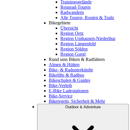
Trainingsgelände
Rennrad-Touren
Radwandern
Alle Touren, Routen & Trails
Bikegebiete
Übersicht
Region Oetz
Region Umhausen-Niederthai
Region Längenfeld
Region Sölden
Region Gurgl
Rund ums Biken & Radfahren
Almen & Hütten
Bike- & Radunterkünfte
Bikelifte & Radbus
Bikeschulen & Guides
Bike-Verleih
E-Bike Ladestationen
Bike-Service
Bikeregeln, Sicherheit & Mehr
Outdoor & Adventure