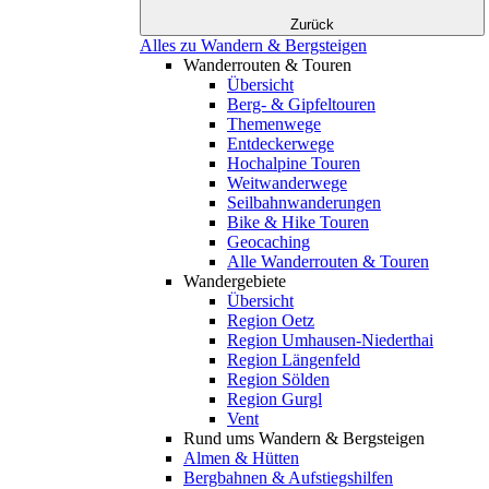
Zurück
Alles zu Wandern & Bergsteigen
Wanderrouten & Touren
Übersicht
Berg- & Gipfeltouren
Themenwege
Entdeckerwege
Hochalpine Touren
Weitwanderwege
Seilbahnwanderungen
Bike & Hike Touren
Geocaching
Alle Wanderrouten & Touren
Wandergebiete
Übersicht
Region Oetz
Region Umhausen-Niederthai
Region Längenfeld
Region Sölden
Region Gurgl
Vent
Rund ums Wandern & Bergsteigen
Almen & Hütten
Bergbahnen & Aufstiegshilfen