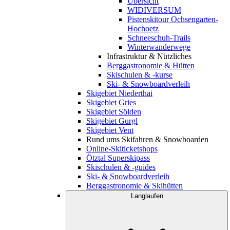
Übersicht
WIDIVERSUM
Pistenskitour Ochsengarten-
Hochoetz
Schneeschuh-Trails
Winterwanderwege
Infrastruktur & Nützliches
Berggastronomie & Hütten
Skischulen & -kurse
Ski- & Snowboardverleih
Skigebiet Niederthai
Skigebiet Gries
Skigebiet Sölden
Skigebiet Gurgl
Skigebiet Vent
Rund ums Skifahren & Snowboarden
Online-Skiticketshops
Ötztal Superskipass
Skischulen & -guides
Ski- & Snowboardverleih
Berggastronomie & Skihütten
Langlaufen