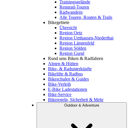
Trainingsgelände
Rennrad-Touren
Radwandern
Alle Touren, Routen & Trails
Bikegebiete
Übersicht
Region Oetz
Region Umhausen-Niederthai
Region Längenfeld
Region Sölden
Region Gurgl
Rund ums Biken & Radfahren
Almen & Hütten
Bike- & Radunterkünfte
Bikelifte & Radbus
Bikeschulen & Guides
Bike-Verleih
E-Bike Ladestationen
Bike-Service
Bikeregeln, Sicherheit & Mehr
Outdoor & Adventure