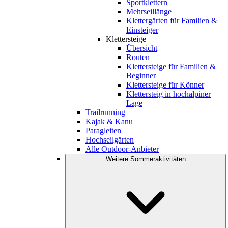
Sportklettern
Mehrseillänge
Klettergärten für Familien &
Einsteiger
Klettersteige
Übersicht
Routen
Klettersteige für Familien &
Beginner
Klettersteige für Könner
Klettersteig in hochalpiner
Lage
Trailrunning
Kajak & Kanu
Paragleiten
Hochseilgärten
Alle Outdoor-Anbieter
Weitere Sommeraktivitäten