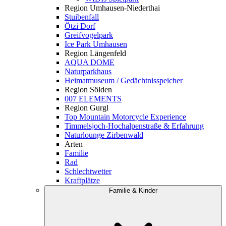
Region Umhausen-Niederthai
Stuibenfall
Ötzi Dorf
Greifvogelpark
Ice Park Umhausen
Region Längenfeld
AQUA DOME
Naturparkhaus
Heimatmuseum / Gedächtnisspeicher
Region Sölden
007 ELEMENTS
Region Gurgl
Top Mountain Motorcycle Experience
Timmelsjoch-Hochalpenstraße & Erfahrung
Naturlounge Zirbenwald
Arten
Familie
Rad
Schlechtwetter
Kraftplätze
Familie & Kinder