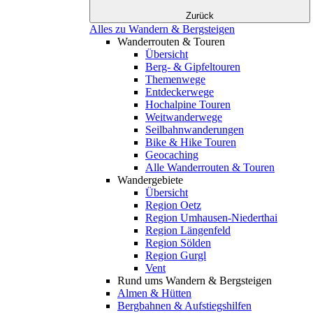
Zurück
Alles zu Wandern & Bergsteigen
Wanderrouten & Touren
Übersicht
Berg- & Gipfeltouren
Themenwege
Entdeckerwege
Hochalpine Touren
Weitwanderwege
Seilbahnwanderungen
Bike & Hike Touren
Geocaching
Alle Wanderrouten & Touren
Wandergebiete
Übersicht
Region Oetz
Region Umhausen-Niederthai
Region Längenfeld
Region Sölden
Region Gurgl
Vent
Rund ums Wandern & Bergsteigen
Almen & Hütten
Bergbahnen & Aufstiegshilfen