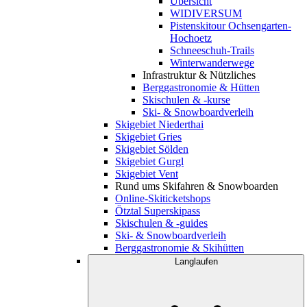
Übersicht
WIDIVERSUM
Pistenskitour Ochsengarten-
Hochoetz
Schneeschuh-Trails
Winterwanderwege
Infrastruktur & Nützliches
Berggastronomie & Hütten
Skischulen & -kurse
Ski- & Snowboardverleih
Skigebiet Niederthai
Skigebiet Gries
Skigebiet Sölden
Skigebiet Gurgl
Skigebiet Vent
Rund ums Skifahren & Snowboarden
Online-Skiticketshops
Ötztal Superskipass
Skischulen & -guides
Ski- & Snowboardverleih
Berggastronomie & Skihütten
Langlaufen