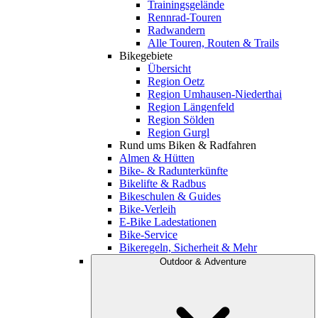
Trainingsgelände
Rennrad-Touren
Radwandern
Alle Touren, Routen & Trails
Bikegebiete
Übersicht
Region Oetz
Region Umhausen-Niederthai
Region Längenfeld
Region Sölden
Region Gurgl
Rund ums Biken & Radfahren
Almen & Hütten
Bike- & Radunterkünfte
Bikelifte & Radbus
Bikeschulen & Guides
Bike-Verleih
E-Bike Ladestationen
Bike-Service
Bikeregeln, Sicherheit & Mehr
Outdoor & Adventure