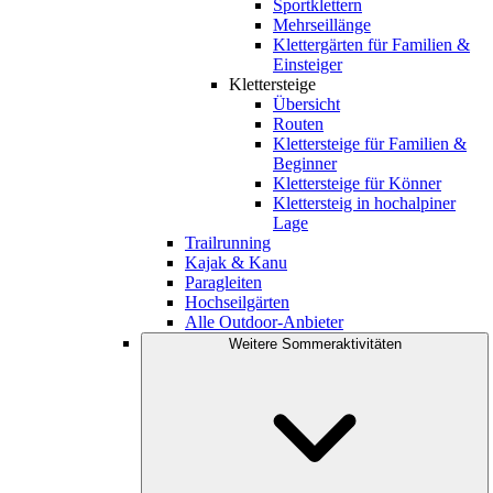
Sportklettern
Mehrseillänge
Klettergärten für Familien &
Einsteiger
Klettersteige
Übersicht
Routen
Klettersteige für Familien &
Beginner
Klettersteige für Könner
Klettersteig in hochalpiner
Lage
Trailrunning
Kajak & Kanu
Paragleiten
Hochseilgärten
Alle Outdoor-Anbieter
Weitere Sommeraktivitäten