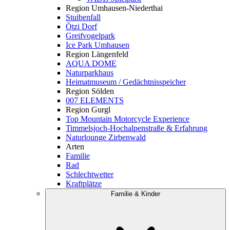
Region Umhausen-Niederthai
Stuibenfall
Ötzi Dorf
Greifvogelpark
Ice Park Umhausen
Region Längenfeld
AQUA DOME
Naturparkhaus
Heimatmuseum / Gedächtnisspeicher
Region Sölden
007 ELEMENTS
Region Gurgl
Top Mountain Motorcycle Experience
Timmelsjoch-Hochalpenstraße & Erfahrung
Naturlounge Zirbenwald
Arten
Familie
Rad
Schlechtwetter
Kraftplätze
Familie & Kinder