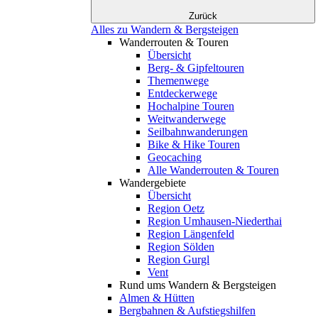
Zurück
Alles zu Wandern & Bergsteigen
Wanderrouten & Touren
Übersicht
Berg- & Gipfeltouren
Themenwege
Entdeckerwege
Hochalpine Touren
Weitwanderwege
Seilbahnwanderungen
Bike & Hike Touren
Geocaching
Alle Wanderrouten & Touren
Wandergebiete
Übersicht
Region Oetz
Region Umhausen-Niederthai
Region Längenfeld
Region Sölden
Region Gurgl
Vent
Rund ums Wandern & Bergsteigen
Almen & Hütten
Bergbahnen & Aufstiegshilfen