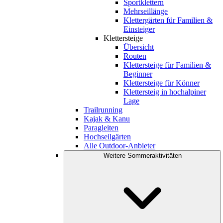
Sportklettern
Mehrseillänge
Klettergärten für Familien &
Einsteiger
Klettersteige
Übersicht
Routen
Klettersteige für Familien &
Beginner
Klettersteige für Könner
Klettersteig in hochalpiner
Lage
Trailrunning
Kajak & Kanu
Paragleiten
Hochseilgärten
Alle Outdoor-Anbieter
Weitere Sommeraktivitäten