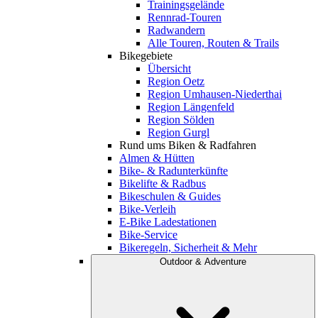
Trainingsgelände
Rennrad-Touren
Radwandern
Alle Touren, Routen & Trails
Bikegebiete
Übersicht
Region Oetz
Region Umhausen-Niederthai
Region Längenfeld
Region Sölden
Region Gurgl
Rund ums Biken & Radfahren
Almen & Hütten
Bike- & Radunterkünfte
Bikelifte & Radbus
Bikeschulen & Guides
Bike-Verleih
E-Bike Ladestationen
Bike-Service
Bikeregeln, Sicherheit & Mehr
Outdoor & Adventure