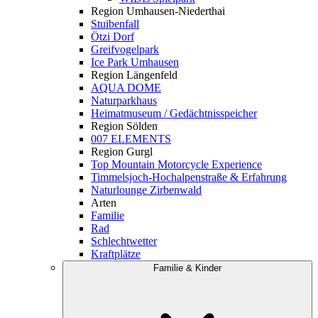
Region Umhausen-Niederthai
Stuibenfall
Ötzi Dorf
Greifvogelpark
Ice Park Umhausen
Region Längenfeld
AQUA DOME
Naturparkhaus
Heimatmuseum / Gedächtnisspeicher
Region Sölden
007 ELEMENTS
Region Gurgl
Top Mountain Motorcycle Experience
Timmelsjoch-Hochalpenstraße & Erfahrung
Naturlounge Zirbenwald
Arten
Familie
Rad
Schlechtwetter
Kraftplätze
Familie & Kinder