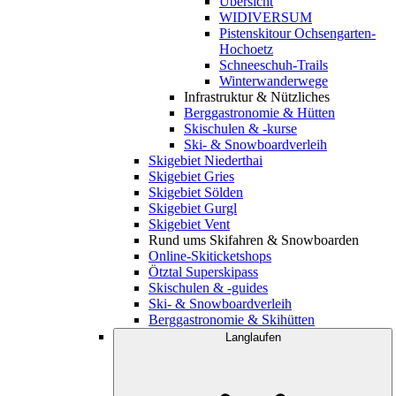
Übersicht
WIDIVERSUM
Pistenskitour Ochsengarten-
Hochoetz
Schneeschuh-Trails
Winterwanderwege
Infrastruktur & Nützliches
Berggastronomie & Hütten
Skischulen & -kurse
Ski- & Snowboardverleih
Skigebiet Niederthai
Skigebiet Gries
Skigebiet Sölden
Skigebiet Gurgl
Skigebiet Vent
Rund ums Skifahren & Snowboarden
Online-Skiticketshops
Ötztal Superskipass
Skischulen & -guides
Ski- & Snowboardverleih
Berggastronomie & Skihütten
Langlaufen