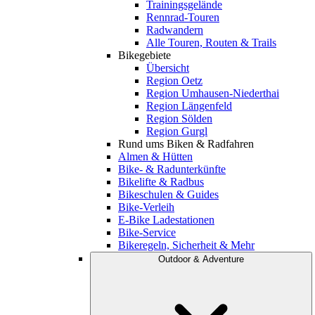
Trainingsgelände
Rennrad-Touren
Radwandern
Alle Touren, Routen & Trails
Bikegebiete
Übersicht
Region Oetz
Region Umhausen-Niederthai
Region Längenfeld
Region Sölden
Region Gurgl
Rund ums Biken & Radfahren
Almen & Hütten
Bike- & Radunterkünfte
Bikelifte & Radbus
Bikeschulen & Guides
Bike-Verleih
E-Bike Ladestationen
Bike-Service
Bikeregeln, Sicherheit & Mehr
Outdoor & Adventure