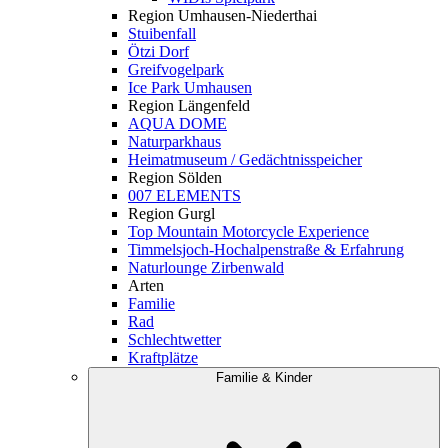
Region Umhausen-Niederthai
Stuibenfall
Ötzi Dorf
Greifvogelpark
Ice Park Umhausen
Region Längenfeld
AQUA DOME
Naturparkhaus
Heimatmuseum / Gedächtnisspeicher
Region Sölden
007 ELEMENTS
Region Gurgl
Top Mountain Motorcycle Experience
Timmelsjoch-Hochalpenstraße & Erfahrung
Naturlounge Zirbenwald
Arten
Familie
Rad
Schlechtwetter
Kraftplätze
Familie & Kinder