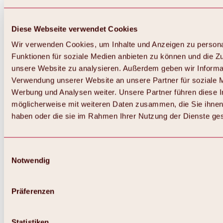
Diese Webseite verwendet Cookies
Wir verwenden Cookies, um Inhalte und Anzeigen zu persona
Funktionen für soziale Medien anbieten zu können und die Zug
unsere Website zu analysieren. Außerdem geben wir Informat
Verwendung unserer Website an unsere Partner für soziale 
Zurück
Alles zum Skigebiet Hochoetz
Werbung und Analysen weiter. Unsere Partner führen diese 
Skipasspreise
möglicherweise mit weiteren Daten zusammen, die Sie ihnen 
Übersicht
haben oder die sie im Rahmen Ihrer Nutzung der Dienste g
Winter 2026 / 2027
Online-Skiticketshop
Hochoetz
Happy Family Wochen
Einwilligungsauswahl
Hochoetz-Kühtai Skipass
Notwendig
Skigebietsinformationen
Übersicht
Live-Infos & Skigebietsnews
Skigebietsplan, Lifte & Pisten
Präferenzen
Skibus
Parken
Highlights im Skigebiet
Statistiken