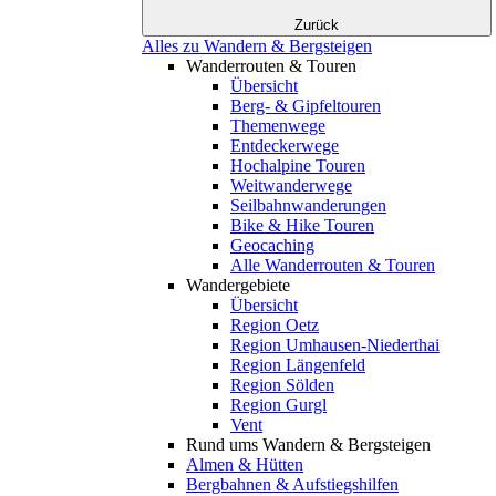
Zurück
Alles zu Wandern & Bergsteigen
Wanderrouten & Touren
Übersicht
Berg- & Gipfeltouren
Themenwege
Entdeckerwege
Hochalpine Touren
Weitwanderwege
Seilbahnwanderungen
Bike & Hike Touren
Geocaching
Alle Wanderrouten & Touren
Wandergebiete
Übersicht
Region Oetz
Region Umhausen-Niederthai
Region Längenfeld
Region Sölden
Region Gurgl
Vent
Rund ums Wandern & Bergsteigen
Almen & Hütten
Bergbahnen & Aufstiegshilfen