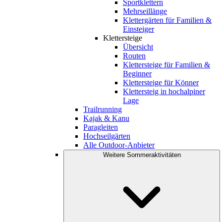
Sportklettern
Mehrseillänge
Klettergärten für Familien &
Einsteiger
Klettersteige
Übersicht
Routen
Klettersteige für Familien &
Beginner
Klettersteige für Könner
Klettersteig in hochalpiner
Lage
Trailrunning
Kajak & Kanu
Paragleiten
Hochseilgärten
Alle Outdoor-Anbieter
Weitere Sommeraktivitäten