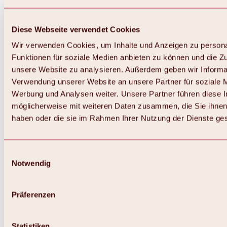
Diese Webseite verwendet Cookies
Wir verwenden Cookies, um Inhalte und Anzeigen zu persona
Funktionen für soziale Medien anbieten zu können und die Zug
unsere Website zu analysieren. Außerdem geben wir Informat
Verwendung unserer Website an unsere Partner für soziale 
Zurück
Alles zum Skigebiet Hochoetz
Werbung und Analysen weiter. Unsere Partner führen diese 
Skipasspreise
möglicherweise mit weiteren Daten zusammen, die Sie ihnen 
Übersicht
haben oder die sie im Rahmen Ihrer Nutzung der Dienste g
Winter 2026 / 2027
Online-Skiticketshop
Hochoetz
Happy Family Wochen
Einwilligungsauswahl
Hochoetz-Kühtai Skipass
Notwendig
Skigebietsinformationen
Übersicht
Live-Infos & Skigebietsnews
Skigebietsplan, Lifte & Pisten
Präferenzen
Skibus
Parken
Highlights im Skigebiet
Statistiken