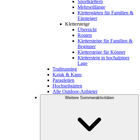
Sportklettern
Mehrseillänge
Klettergärten für Familien &
Einsteiger
Klettersteige
Übersicht
Routen
Klettersteige für Familien &
Beginner
Klettersteige für Könner
Klettersteig in hochalpiner
Lage
Trailrunning
Kajak & Kanu
Paragleiten
Hochseilgärten
Alle Outdoor-Anbieter
Weitere Sommeraktivitäten