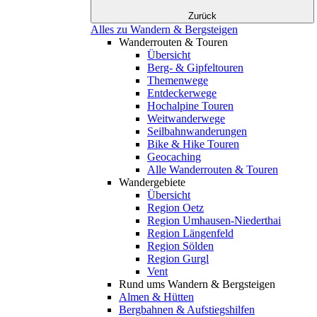
Zurück
Alles zu Wandern & Bergsteigen
Wanderrouten & Touren
Übersicht
Berg- & Gipfeltouren
Themenwege
Entdeckerwege
Hochalpine Touren
Weitwanderwege
Seilbahnwanderungen
Bike & Hike Touren
Geocaching
Alle Wanderrouten & Touren
Wandergebiete
Übersicht
Region Oetz
Region Umhausen-Niederthai
Region Längenfeld
Region Sölden
Region Gurgl
Vent
Rund ums Wandern & Bergsteigen
Almen & Hütten
Bergbahnen & Aufstiegshilfen