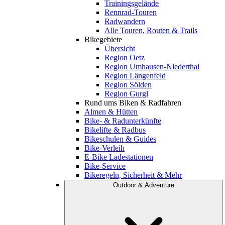
Trainingsgelände
Rennrad-Touren
Radwandern
Alle Touren, Routen & Trails
Bikegebiete
Übersicht
Region Oetz
Region Umhausen-Niederthai
Region Längenfeld
Region Sölden
Region Gurgl
Rund ums Biken & Radfahren
Almen & Hütten
Bike- & Radunterkünfte
Bikelifte & Radbus
Bikeschulen & Guides
Bike-Verleih
E-Bike Ladestationen
Bike-Service
Bikeregeln, Sicherheit & Mehr
Outdoor & Adventure