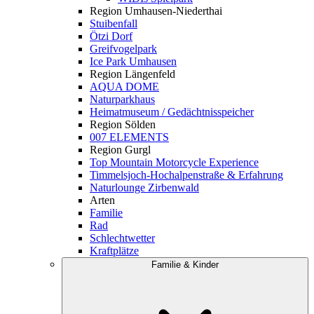
Region Umhausen-Niederthai
Stuibenfall
Ötzi Dorf
Greifvogelpark
Ice Park Umhausen
Region Längenfeld
AQUA DOME
Naturparkhaus
Heimatmuseum / Gedächtnisspeicher
Region Sölden
007 ELEMENTS
Region Gurgl
Top Mountain Motorcycle Experience
Timmelsjoch-Hochalpenstraße & Erfahrung
Naturlounge Zirbenwald
Arten
Familie
Rad
Schlechtwetter
Kraftplätze
Familie & Kinder