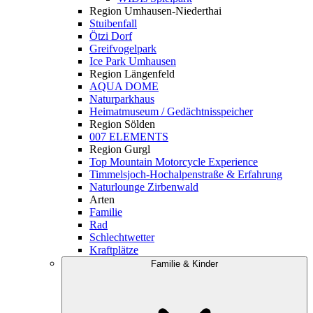
Region Umhausen-Niederthai
Stuibenfall
Ötzi Dorf
Greifvogelpark
Ice Park Umhausen
Region Längenfeld
AQUA DOME
Naturparkhaus
Heimatmuseum / Gedächtnisspeicher
Region Sölden
007 ELEMENTS
Region Gurgl
Top Mountain Motorcycle Experience
Timmelsjoch-Hochalpenstraße & Erfahrung
Naturlounge Zirbenwald
Arten
Familie
Rad
Schlechtwetter
Kraftplätze
Familie & Kinder