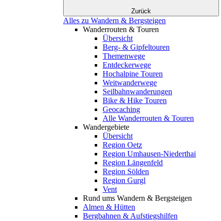
Zurück
Alles zu Wandern & Bergsteigen
Wanderrouten & Touren
Übersicht
Berg- & Gipfeltouren
Themenwege
Entdeckerwege
Hochalpine Touren
Weitwanderwege
Seilbahnwanderungen
Bike & Hike Touren
Geocaching
Alle Wanderrouten & Touren
Wandergebiete
Übersicht
Region Oetz
Region Umhausen-Niederthai
Region Längenfeld
Region Sölden
Region Gurgl
Vent
Rund ums Wandern & Bergsteigen
Almen & Hütten
Bergbahnen & Aufstiegshilfen