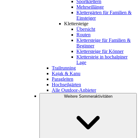
Sportklettern
Mehrseillänge
Klettergärten für Familien &
Einsteiger
Klettersteige
Übersicht
Routen
Klettersteige für Familien &
Beginner
Klettersteige für Könner
Klettersteig in hochalpiner
Lage
Trailrunning
Kajak & Kanu
Paragleiten
Hochseilgärten
Alle Outdoor-Anbieter
Weitere Sommeraktivitäten