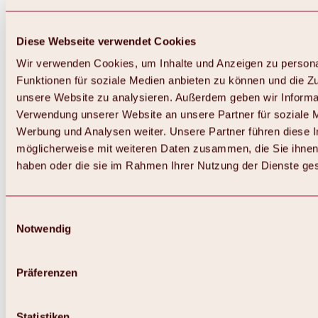
Diese Webseite verwendet Cookies
Wir verwenden Cookies, um Inhalte und Anzeigen zu persona
Funktionen für soziale Medien anbieten zu können und die Zug
unsere Website zu analysieren. Außerdem geben wir Informat
Verwendung unserer Website an unsere Partner für soziale 
Zurück
Alles zum Skigebiet Hochoetz
Werbung und Analysen weiter. Unsere Partner führen diese 
Skipasspreise
möglicherweise mit weiteren Daten zusammen, die Sie ihnen 
Übersicht
haben oder die sie im Rahmen Ihrer Nutzung der Dienste g
Winter 2026 / 2027
Online-Skiticketshop
Hochoetz
Happy Family Wochen
Einwilligungsauswahl
Hochoetz-Kühtai Skipass
Notwendig
Skigebietsinformationen
Übersicht
Live-Infos & Skigebietsnews
Skigebietsplan, Lifte & Pisten
Präferenzen
Skibus
Parken
Highlights im Skigebiet
Statistiken