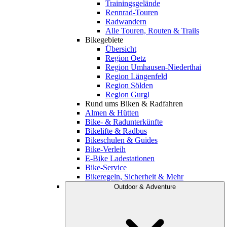
Trainingsgelände
Rennrad-Touren
Radwandern
Alle Touren, Routen & Trails
Bikegebiete
Übersicht
Region Oetz
Region Umhausen-Niederthai
Region Längenfeld
Region Sölden
Region Gurgl
Rund ums Biken & Radfahren
Almen & Hütten
Bike- & Radunterkünfte
Bikelifte & Radbus
Bikeschulen & Guides
Bike-Verleih
E-Bike Ladestationen
Bike-Service
Bikeregeln, Sicherheit & Mehr
Outdoor & Adventure