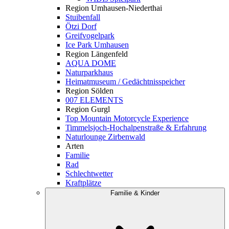
Region Umhausen-Niederthai
Stuibenfall
Ötzi Dorf
Greifvogelpark
Ice Park Umhausen
Region Längenfeld
AQUA DOME
Naturparkhaus
Heimatmuseum / Gedächtnisspeicher
Region Sölden
007 ELEMENTS
Region Gurgl
Top Mountain Motorcycle Experience
Timmelsjoch-Hochalpenstraße & Erfahrung
Naturlounge Zirbenwald
Arten
Familie
Rad
Schlechtwetter
Kraftplätze
Familie & Kinder