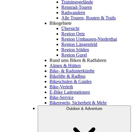
Trainingsgelände
Rennrad-Touren
Radwandern
Alle Touren, Routen & Trails
Bikegebiete
Übersicht
Region Oetz
Region Umhausen-Niederthai
Region Längenfeld
Region Sölden
Region Gurgl
Rund ums Biken & Radfahren
Almen & Hütten
Bike- & Radunterkünfte
Bikelifte & Radbus
Bikeschulen & Guides
Bike-Verleih
E-Bike Ladestationen
Bike-Service
Bikeregeln, Sicherheit & Mehr
Outdoor & Adventure