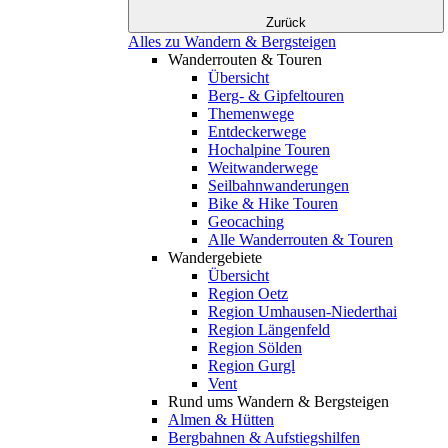
Zurück
Alles zu Wandern & Bergsteigen
Wanderrouten & Touren
Übersicht
Berg- & Gipfeltouren
Themenwege
Entdeckerwege
Hochalpine Touren
Weitwanderwege
Seilbahnwanderungen
Bike & Hike Touren
Geocaching
Alle Wanderrouten & Touren
Wandergebiete
Übersicht
Region Oetz
Region Umhausen-Niederthai
Region Längenfeld
Region Sölden
Region Gurgl
Vent
Rund ums Wandern & Bergsteigen
Almen & Hütten
Bergbahnen & Aufstiegshilfen