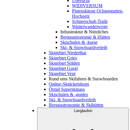
Übersicht
WIDIVERSUM
Pistenskitour Ochsengarten-
Hochoetz
Schneeschuh-Trails
Winterwanderwege
Infrastruktur & Nützliches
Berggastronomie & Hütten
Skischulen & -kurse
Ski- & Snowboardverleih
Skigebiet Niederthai
Skigebiet Gries
Skigebiet Sölden
Skigebiet Gurgl
Skigebiet Vent
Rund ums Skifahren & Snowboarden
Online-Skiticketshops
Ötztal Superskipass
Skischulen & -guides
Ski- & Snowboardverleih
Berggastronomie & Skihütten
Langlaufen