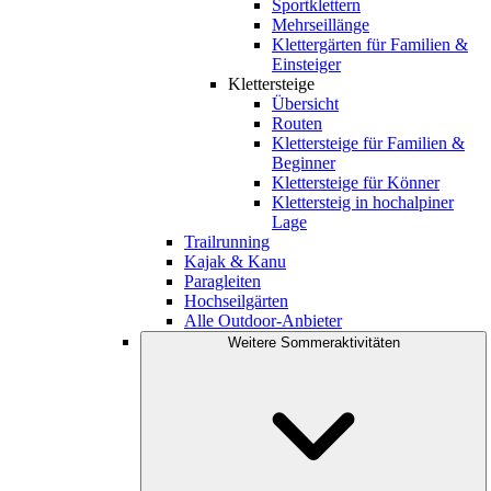
Sportklettern
Mehrseillänge
Klettergärten für Familien &
Einsteiger
Klettersteige
Übersicht
Routen
Klettersteige für Familien &
Beginner
Klettersteige für Könner
Klettersteig in hochalpiner
Lage
Trailrunning
Kajak & Kanu
Paragleiten
Hochseilgärten
Alle Outdoor-Anbieter
Weitere Sommeraktivitäten