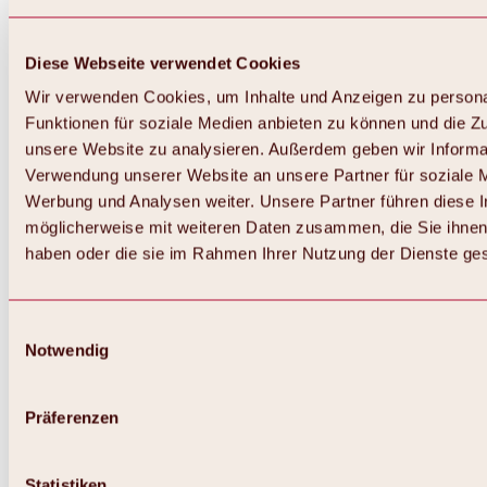
Diese Webseite verwendet Cookies
Wir verwenden Cookies, um Inhalte und Anzeigen zu persona
Funktionen für soziale Medien anbieten zu können und die Zug
unsere Website zu analysieren. Außerdem geben wir Informat
Verwendung unserer Website an unsere Partner für soziale 
Zurück
Alles zum Skigebiet Hochoetz
Werbung und Analysen weiter. Unsere Partner führen diese 
Skipasspreise
möglicherweise mit weiteren Daten zusammen, die Sie ihnen 
Übersicht
haben oder die sie im Rahmen Ihrer Nutzung der Dienste g
Winter 2026 / 2027
Online-Skiticketshop
Hochoetz
Happy Family Wochen
Einwilligungsauswahl
Hochoetz-Kühtai Skipass
Notwendig
Skigebietsinformationen
Übersicht
Live-Infos & Skigebietsnews
Skigebietsplan, Lifte & Pisten
Präferenzen
Skibus
Parken
Highlights im Skigebiet
Statistiken