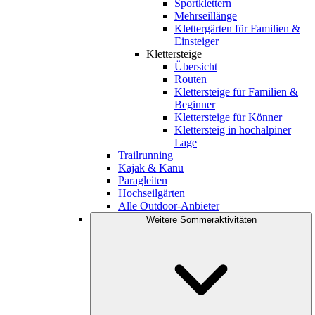
Sportklettern
Mehrseillänge
Klettergärten für Familien &
Einsteiger
Klettersteige
Übersicht
Routen
Klettersteige für Familien &
Beginner
Klettersteige für Könner
Klettersteig in hochalpiner
Lage
Trailrunning
Kajak & Kanu
Paragleiten
Hochseilgärten
Alle Outdoor-Anbieter
Weitere Sommeraktivitäten