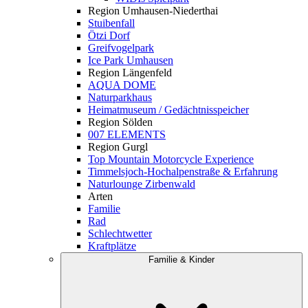
Region Umhausen-Niederthai
Stuibenfall
Ötzi Dorf
Greifvogelpark
Ice Park Umhausen
Region Längenfeld
AQUA DOME
Naturparkhaus
Heimatmuseum / Gedächtnisspeicher
Region Sölden
007 ELEMENTS
Region Gurgl
Top Mountain Motorcycle Experience
Timmelsjoch-Hochalpenstraße & Erfahrung
Naturlounge Zirbenwald
Arten
Familie
Rad
Schlechtwetter
Kraftplätze
Familie & Kinder