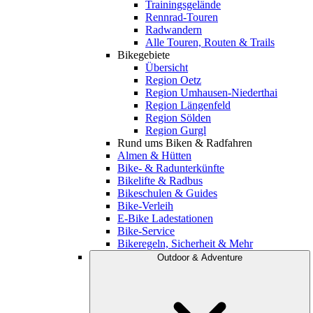
Trainingsgelände
Rennrad-Touren
Radwandern
Alle Touren, Routen & Trails
Bikegebiete
Übersicht
Region Oetz
Region Umhausen-Niederthai
Region Längenfeld
Region Sölden
Region Gurgl
Rund ums Biken & Radfahren
Almen & Hütten
Bike- & Radunterkünfte
Bikelifte & Radbus
Bikeschulen & Guides
Bike-Verleih
E-Bike Ladestationen
Bike-Service
Bikeregeln, Sicherheit & Mehr
Outdoor & Adventure