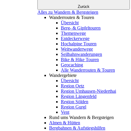
Zurück
Alles zu Wandern & Bergsteigen
Wanderrouten & Touren
Übersicht
Berg- & Gipfeltouren
Themenwege
Entdeckerwege
Hochalpine Touren
Weitwanderwege
Seilbahnwanderungen
Bike & Hike Touren
Geocaching
Alle Wanderrouten & Touren
Wandergebiete
Übersicht
Region Oetz
Region Umhausen-Niederthai
Region Längenfeld
Region Sölden
Region Gurgl
Vent
Rund ums Wandern & Bergsteigen
Almen & Hütten
Bergbahnen & Aufstiegshilfen