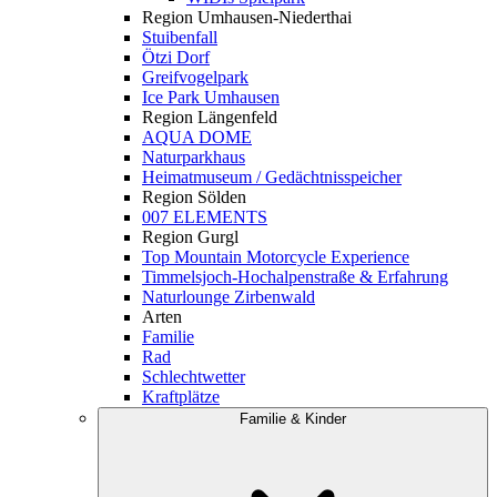
Region Umhausen-Niederthai
Stuibenfall
Ötzi Dorf
Greifvogelpark
Ice Park Umhausen
Region Längenfeld
AQUA DOME
Naturparkhaus
Heimatmuseum / Gedächtnisspeicher
Region Sölden
007 ELEMENTS
Region Gurgl
Top Mountain Motorcycle Experience
Timmelsjoch-Hochalpenstraße & Erfahrung
Naturlounge Zirbenwald
Arten
Familie
Rad
Schlechtwetter
Kraftplätze
Familie & Kinder