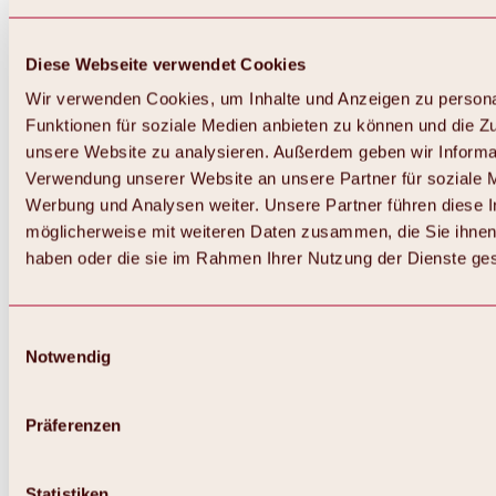
Diese Webseite verwendet Cookies
Wir verwenden Cookies, um Inhalte und Anzeigen zu persona
Funktionen für soziale Medien anbieten zu können und die Zug
unsere Website zu analysieren. Außerdem geben wir Informat
Verwendung unserer Website an unsere Partner für soziale 
Zurück
Alles zum Skigebiet Hochoetz
Werbung und Analysen weiter. Unsere Partner führen diese 
Skipasspreise
möglicherweise mit weiteren Daten zusammen, die Sie ihnen 
Übersicht
haben oder die sie im Rahmen Ihrer Nutzung der Dienste g
Winter 2026 / 2027
Online-Skiticketshop
Hochoetz
Happy Family Wochen
Einwilligungsauswahl
Hochoetz-Kühtai Skipass
Notwendig
Skigebietsinformationen
Übersicht
Live-Infos & Skigebietsnews
Skigebietsplan, Lifte & Pisten
Präferenzen
Skibus
Parken
Highlights im Skigebiet
Statistiken