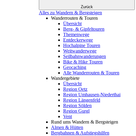
Zurück
Alles zu Wandern & Bergsteigen
Wanderrouten & Touren
Übersicht
Berg- & Gipfeltouren
Themenwege
Entdeckerwege
Hochalpine Touren
Weitwanderwege
Seilbahnwanderungen
Bike & Hike Touren
Geocaching
Alle Wanderrouten & Touren
Wandergebiete
Übersicht
Region Oetz
Region Umhausen-Niederthai
Region Längenfeld
Region Sölden
Region Gurgl
Vent
Rund ums Wandern & Bergsteigen
Almen & Hütten
Bergbahnen & Aufstiegshilfen