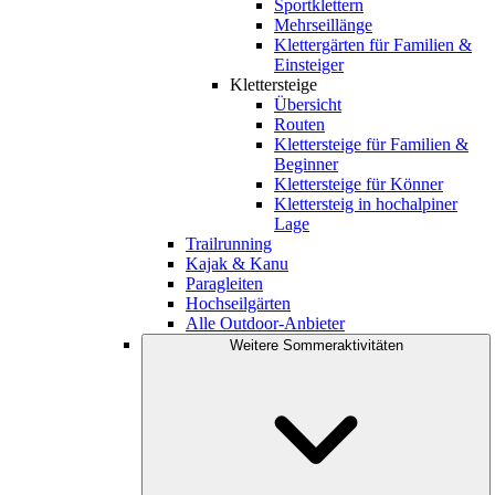
Sportklettern
Mehrseillänge
Klettergärten für Familien &
Einsteiger
Klettersteige
Übersicht
Routen
Klettersteige für Familien &
Beginner
Klettersteige für Könner
Klettersteig in hochalpiner
Lage
Trailrunning
Kajak & Kanu
Paragleiten
Hochseilgärten
Alle Outdoor-Anbieter
Weitere Sommeraktivitäten