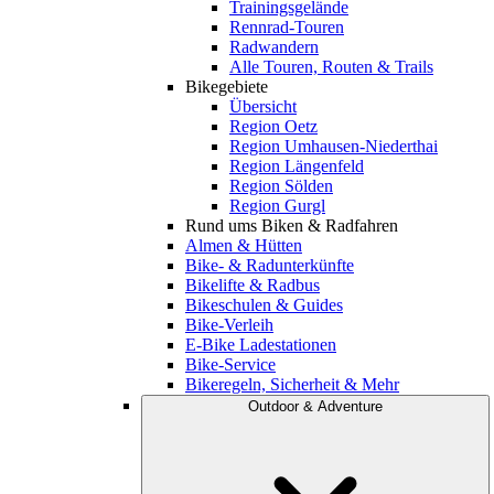
Trainingsgelände
Rennrad-Touren
Radwandern
Alle Touren, Routen & Trails
Bikegebiete
Übersicht
Region Oetz
Region Umhausen-Niederthai
Region Längenfeld
Region Sölden
Region Gurgl
Rund ums Biken & Radfahren
Almen & Hütten
Bike- & Radunterkünfte
Bikelifte & Radbus
Bikeschulen & Guides
Bike-Verleih
E-Bike Ladestationen
Bike-Service
Bikeregeln, Sicherheit & Mehr
Outdoor & Adventure