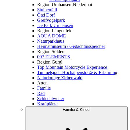
Region Umhausen-Niederthai
Stuibenfall
Ötzi Dorf
Greifvogelpark
Ice Park Umhausen
Region Längenfeld
AQUA DOME
Naturparkhaus
Heimatmuseum / Gedächtnisspeicher
Region Sölden
007 ELEMENTS
Region Gurgl
Top Mountain Motorcycle Experience
Timmelsjoch-Hochalpenstraße & Erfahrung
Naturlounge Zirbenwald
Arten
Familie
Rad
Schlechtwetter
Kraftplätze
Familie & Kinder