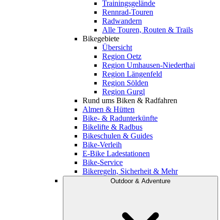
Trainingsgelände
Rennrad-Touren
Radwandern
Alle Touren, Routen & Trails
Bikegebiete
Übersicht
Region Oetz
Region Umhausen-Niederthai
Region Längenfeld
Region Sölden
Region Gurgl
Rund ums Biken & Radfahren
Almen & Hütten
Bike- & Radunterkünfte
Bikelifte & Radbus
Bikeschulen & Guides
Bike-Verleih
E-Bike Ladestationen
Bike-Service
Bikeregeln, Sicherheit & Mehr
Outdoor & Adventure