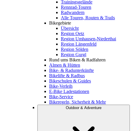
Trainingsgelände
Rennrad-Touren
Radwandern
Alle Touren, Routen & Trails
Bikegebiete
Übersicht
Region Oetz
Region Umhausen-Niederthai
Region Längenfeld
Region Sölden
Region Gurgl
Rund ums Biken & Radfahren
Almen & Hütten
Bike- & Radunterkünfte
Bikelifte & Radbus
Bikeschulen & Guides
Bike-Verleih
E-Bike Ladestationen
Bike-Service
Bikeregeln, Sicherheit & Mehr
Outdoor & Adventure