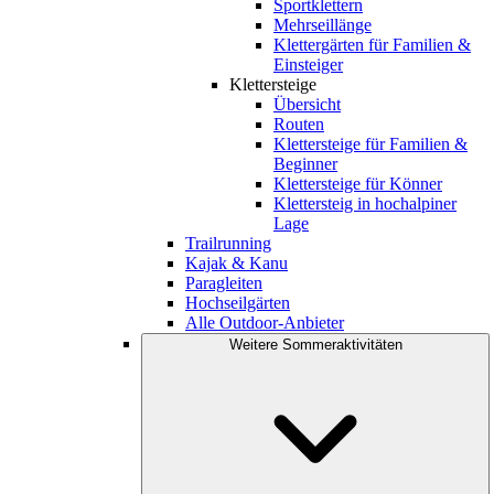
Sportklettern
Mehrseillänge
Klettergärten für Familien &
Einsteiger
Klettersteige
Übersicht
Routen
Klettersteige für Familien &
Beginner
Klettersteige für Könner
Klettersteig in hochalpiner
Lage
Trailrunning
Kajak & Kanu
Paragleiten
Hochseilgärten
Alle Outdoor-Anbieter
Weitere Sommeraktivitäten