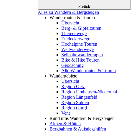
Zurück
Alles zu Wandern & Bergsteigen
Wanderrouten & Touren
Übersicht
Berg- & Gipfeltouren
Themenwege
Entdeckerwege
Hochalpine Touren
Weitwanderwege
Seilbahnwanderungen
Bike & Hike Touren
Geocaching
Alle Wanderrouten & Touren
Wandergebiete
Übersicht
Region Oetz
Region Umhausen-Niederthai
Region Längenfeld
Region Sölden
Region Gurgl
Vent
Rund ums Wandern & Bergsteigen
Almen & Hütten
Bergbahnen & Aufstiegshilfen