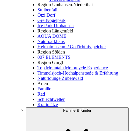
Region Umhausen-Niederthai
Stuibenfall
Ötzi Dorf
Greifvogelpark
Ice Park Umhausen
Region Längenfeld
AQUA DOME
Naturparkhaus
Heimatmuseum / Gedächtnisspeicher
Region Sölden
007 ELEMENTS
Region Gurgl
Top Mountain Motorcycle Experience
Timmelsjoch-Hochalpenstraße & Erfahrung
Naturlounge Zirbenwald
Arten
Familie
Rad
Schlechtwetter
Kraftplätze
Familie & Kinder