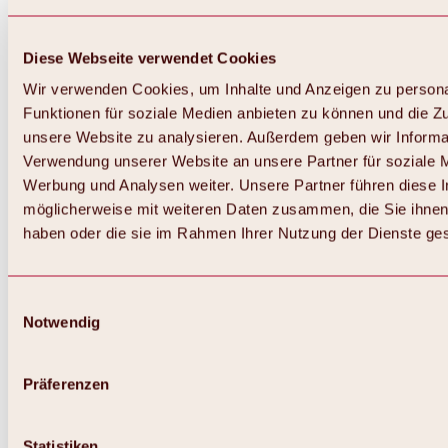
Diese Webseite verwendet Cookies
Wir verwenden Cookies, um Inhalte und Anzeigen zu persona
Funktionen für soziale Medien anbieten zu können und die Zug
unsere Website zu analysieren. Außerdem geben wir Informat
Verwendung unserer Website an unsere Partner für soziale 
Zurück
Alles zum Skigebiet Hochoetz
Werbung und Analysen weiter. Unsere Partner führen diese 
Skipasspreise
möglicherweise mit weiteren Daten zusammen, die Sie ihnen 
Übersicht
haben oder die sie im Rahmen Ihrer Nutzung der Dienste g
Winter 2026 / 2027
Online-Skiticketshop
Hochoetz
Happy Family Wochen
Einwilligungsauswahl
Hochoetz-Kühtai Skipass
Notwendig
Skigebietsinformationen
Übersicht
Live-Infos & Skigebietsnews
Skigebietsplan, Lifte & Pisten
Präferenzen
Skibus
Parken
Highlights im Skigebiet
Statistiken