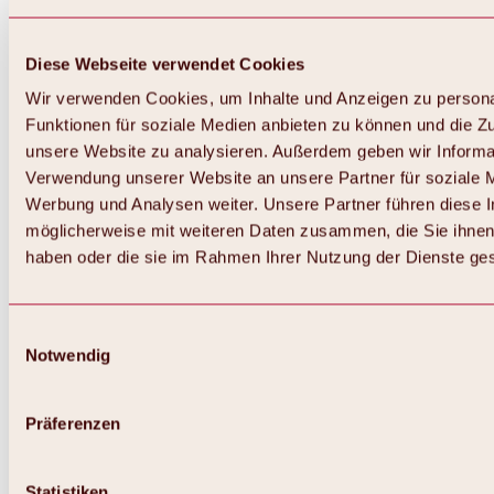
Diese Webseite verwendet Cookies
Wir verwenden Cookies, um Inhalte und Anzeigen zu persona
Funktionen für soziale Medien anbieten zu können und die Zug
unsere Website zu analysieren. Außerdem geben wir Informat
Verwendung unserer Website an unsere Partner für soziale 
Zurück
Alles zum Skigebiet Hochoetz
Werbung und Analysen weiter. Unsere Partner führen diese 
Skipasspreise
möglicherweise mit weiteren Daten zusammen, die Sie ihnen 
Übersicht
haben oder die sie im Rahmen Ihrer Nutzung der Dienste g
Winter 2026 / 2027
Online-Skiticketshop
Hochoetz
Happy Family Wochen
Einwilligungsauswahl
Hochoetz-Kühtai Skipass
Notwendig
Skigebietsinformationen
Übersicht
Live-Infos & Skigebietsnews
Skigebietsplan, Lifte & Pisten
Präferenzen
Skibus
Parken
Highlights im Skigebiet
Statistiken