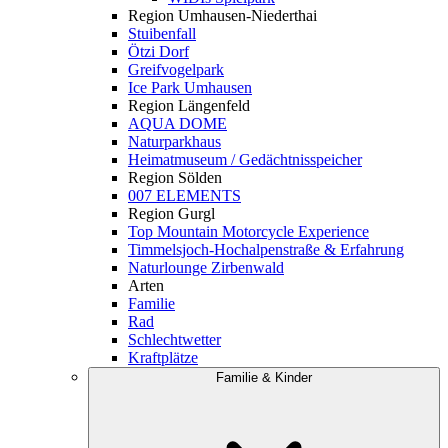
Region Umhausen-Niederthai
Stuibenfall
Ötzi Dorf
Greifvogelpark
Ice Park Umhausen
Region Längenfeld
AQUA DOME
Naturparkhaus
Heimatmuseum / Gedächtnisspeicher
Region Sölden
007 ELEMENTS
Region Gurgl
Top Mountain Motorcycle Experience
Timmelsjoch-Hochalpenstraße & Erfahrung
Naturlounge Zirbenwald
Arten
Familie
Rad
Schlechtwetter
Kraftplätze
Familie & Kinder