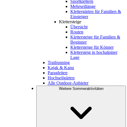
Sportklettern
Mehrseillänge
Klettergärten für Familien &
Einsteiger
Klettersteige
Übersicht
Routen
Klettersteige für Familien &
Beginner
Klettersteige für Könner
Klettersteig in hochalpiner
Lage
Trailrunning
Kajak & Kanu
Paragleiten
Hochseilgärten
Alle Outdoor-Anbieter
Weitere Sommeraktivitäten