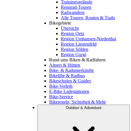
Trainingsgelände
Rennrad-Touren
Radwandern
Alle Touren, Routen & Trails
Bikegebiete
Übersicht
Region Oetz
Region Umhausen-Niederthai
Region Längenfeld
Region Sölden
Region Gurgl
Rund ums Biken & Radfahren
Almen & Hütten
Bike- & Radunterkünfte
Bikelifte & Radbus
Bikeschulen & Guides
Bike-Verleih
E-Bike Ladestationen
Bike-Service
Bikeregeln, Sicherheit & Mehr
Outdoor & Adventure