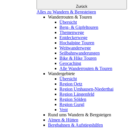
Zurück
Alles zu Wandern & Bergsteigen
Wanderrouten & Touren
Übersicht
Berg- & Gipfeltouren
Themenwege
Entdeckerwege
Hochalpine Touren
Weitwanderwege
Seilbahnwanderungen
Bike & Hike Touren
Geocaching
Alle Wanderrouten & Touren
Wandergebiete
Übersicht
Region Oetz
Region Umhausen-Niederthai
Region Längenfeld
Region Sölden
Region Gurgl
Vent
Rund ums Wandern & Bergsteigen
Almen & Hütten
Bergbahnen & Aufstiegshilfen