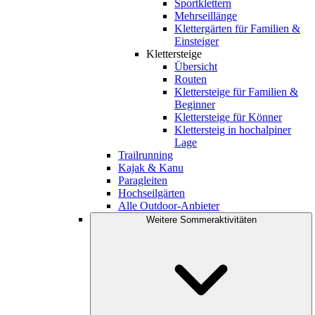
Sportklettern
Mehrseillänge
Klettergärten für Familien &
Einsteiger
Klettersteige
Übersicht
Routen
Klettersteige für Familien &
Beginner
Klettersteige für Könner
Klettersteig in hochalpiner
Lage
Trailrunning
Kajak & Kanu
Paragleiten
Hochseilgärten
Alle Outdoor-Anbieter
Weitere Sommeraktivitäten