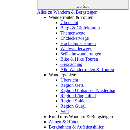
Zurück
Alles zu Wandern & Bergsteigen
Wanderrouten & Touren
Übersicht
Berg- & Gipfeltouren
Themenwege
Entdeckerwege
Hochalpine Touren
Weitwanderwege
Seilbahnwanderungen
Bike & Hike Touren
Geocaching
Alle Wanderrouten & Touren
Wandergebiete
Übersicht
Region Oetz
Region Umhausen-Niederthai
Region Längenfeld
Region Sölden
Region Gurgl
Vent
Rund ums Wandern & Bergsteigen
Almen & Hütten
Bergbahnen & Aufstiegshilfen