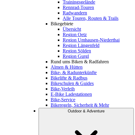
Trainingsgelände
Rennrad-Touren
Radwandern
Alle Touren, Routen & Trails
Bikegebiete
Übersicht
Region Oetz
Region Umhausen-Niederthai
Region Längenfeld
Region Sölden
Region Gurgl
Rund ums Biken & Radfahren
Almen & Hütten
Bike- & Radunterkünfte
Bikelifte & Radbus
Bikeschulen & Guides
Bike-Verleih
E-Bike Ladestationen
Bike-Service
Bikeregeln, Sicherheit & Mehr
Outdoor & Adventure