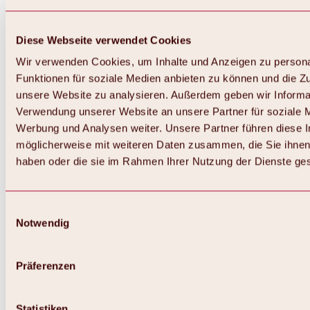
Diese Webseite verwendet Cookies
Wir verwenden Cookies, um Inhalte und Anzeigen zu persona
Funktionen für soziale Medien anbieten zu können und die Zug
unsere Website zu analysieren. Außerdem geben wir Informat
Verwendung unserer Website an unsere Partner für soziale 
Zurück
Alles zum Skigebiet Hochoetz
Werbung und Analysen weiter. Unsere Partner führen diese 
Skipasspreise
möglicherweise mit weiteren Daten zusammen, die Sie ihnen 
Übersicht
haben oder die sie im Rahmen Ihrer Nutzung der Dienste g
Winter 2026 / 2027
Online-Skiticketshop
Hochoetz
Happy Family Wochen
Einwilligungsauswahl
Hochoetz-Kühtai Skipass
Notwendig
Skigebietsinformationen
Übersicht
Live-Infos & Skigebietsnews
Skigebietsplan, Lifte & Pisten
Präferenzen
Skibus
Parken
Highlights im Skigebiet
Statistiken