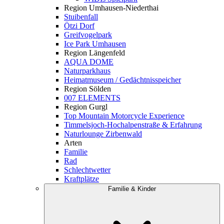
Region Umhausen-Niederthai
Stuibenfall
Ötzi Dorf
Greifvogelpark
Ice Park Umhausen
Region Längenfeld
AQUA DOME
Naturparkhaus
Heimatmuseum / Gedächtnisspeicher
Region Sölden
007 ELEMENTS
Region Gurgl
Top Mountain Motorcycle Experience
Timmelsjoch-Hochalpenstraße & Erfahrung
Naturlounge Zirbenwald
Arten
Familie
Rad
Schlechtwetter
Kraftplätze
Familie & Kinder