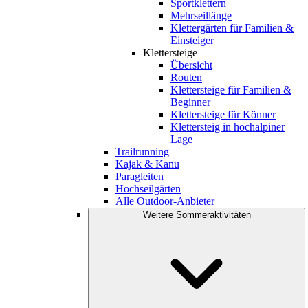
Sportklettern
Mehrseillänge
Klettergärten für Familien &
Einsteiger
Klettersteige
Übersicht
Routen
Klettersteige für Familien &
Beginner
Klettersteige für Könner
Klettersteig in hochalpiner
Lage
Trailrunning
Kajak & Kanu
Paragleiten
Hochseilgärten
Alle Outdoor-Anbieter
Weitere Sommeraktivitäten