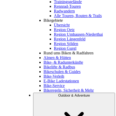
Trainingsgelände
Rennrad-Touren
Radwandern
Alle Touren, Routen & Trails
Bikegebiete
Übersicht
Region Oetz
Region Umhausen-Niederthai
Region Längenfeld
Region Sölden
Region Gurgl
Rund ums Biken & Radfahren
Almen & Hütten
Bike- & Radunterkünfte
Bikelifte & Radbus
Bikeschulen & Guides
Bike-Verleih
E-Bike Ladestationen
Bike-Service
Bikeregeln, Sicherheit & Mehr
Outdoor & Adventure