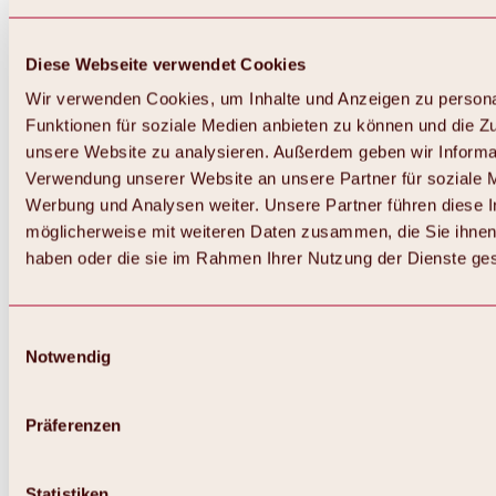
Diese Webseite verwendet Cookies
Wir verwenden Cookies, um Inhalte und Anzeigen zu persona
Funktionen für soziale Medien anbieten zu können und die Zug
unsere Website zu analysieren. Außerdem geben wir Informat
Verwendung unserer Website an unsere Partner für soziale 
Zurück
Alles zum Skigebiet Hochoetz
Werbung und Analysen weiter. Unsere Partner führen diese 
Skipasspreise
möglicherweise mit weiteren Daten zusammen, die Sie ihnen 
Übersicht
haben oder die sie im Rahmen Ihrer Nutzung der Dienste g
Winter 2026 / 2027
Online-Skiticketshop
Hochoetz
Happy Family Wochen
Einwilligungsauswahl
Hochoetz-Kühtai Skipass
Notwendig
Skigebietsinformationen
Übersicht
Live-Infos & Skigebietsnews
Skigebietsplan, Lifte & Pisten
Präferenzen
Skibus
Parken
Highlights im Skigebiet
Statistiken