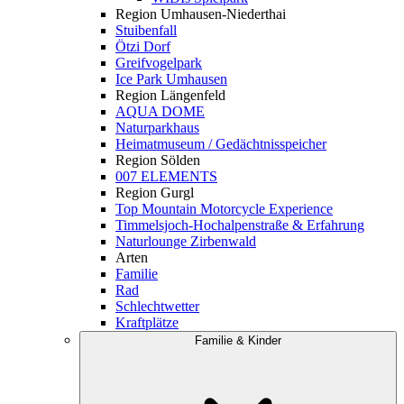
Region Umhausen-Niederthai
Stuibenfall
Ötzi Dorf
Greifvogelpark
Ice Park Umhausen
Region Längenfeld
AQUA DOME
Naturparkhaus
Heimatmuseum / Gedächtnisspeicher
Region Sölden
007 ELEMENTS
Region Gurgl
Top Mountain Motorcycle Experience
Timmelsjoch-Hochalpenstraße & Erfahrung
Naturlounge Zirbenwald
Arten
Familie
Rad
Schlechtwetter
Kraftplätze
Familie & Kinder