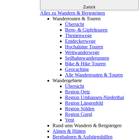
Zurück
Alles zu Wandern & Bergsteigen
Wanderrouten & Touren
Übersicht
Berg- & Gipfeltouren
Themenwege
Entdeckerwege
Hochalpine Touren
Weitwanderwege
Seilbahnwanderungen
Bike & Hike Touren
Geocaching
Alle Wanderrouten & Touren
Wandergebiete
Übersicht
Region Oetz
Region Umhausen-Niederthai
Region Längenfeld
Region Sölden
Region Gurgl
Vent
Rund ums Wandern & Bergsteigen
Almen & Hütten
Bergbahnen & Aufstiegshilfen