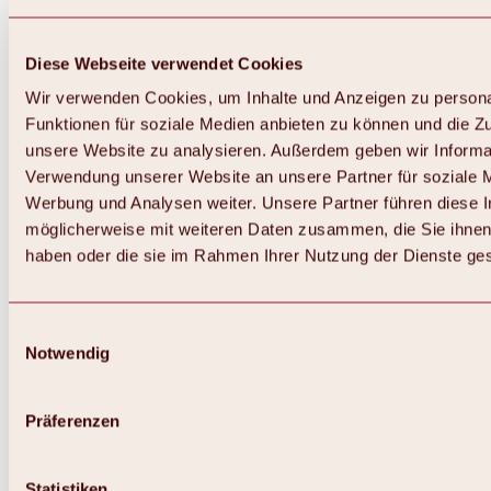
Diese Webseite verwendet Cookies
Wir verwenden Cookies, um Inhalte und Anzeigen zu persona
Funktionen für soziale Medien anbieten zu können und die Zug
unsere Website zu analysieren. Außerdem geben wir Informat
Verwendung unserer Website an unsere Partner für soziale 
Zurück
Alles zum Skigebiet Hochoetz
Werbung und Analysen weiter. Unsere Partner führen diese 
Skipasspreise
möglicherweise mit weiteren Daten zusammen, die Sie ihnen 
Übersicht
haben oder die sie im Rahmen Ihrer Nutzung der Dienste g
Winter 2026 / 2027
Online-Skiticketshop
Hochoetz
Happy Family Wochen
Einwilligungsauswahl
Hochoetz-Kühtai Skipass
Notwendig
Skigebietsinformationen
Übersicht
Live-Infos & Skigebietsnews
Skigebietsplan, Lifte & Pisten
Präferenzen
Skibus
Parken
Highlights im Skigebiet
Statistiken