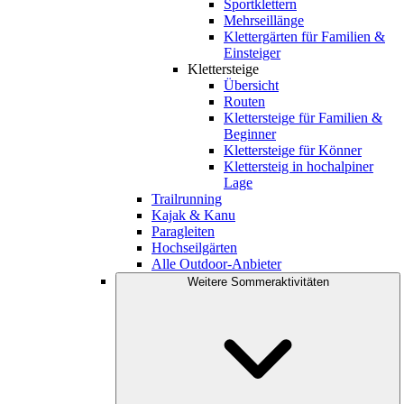
Sportklettern
Mehrseillänge
Klettergärten für Familien &
Einsteiger
Klettersteige
Übersicht
Routen
Klettersteige für Familien &
Beginner
Klettersteige für Könner
Klettersteig in hochalpiner
Lage
Trailrunning
Kajak & Kanu
Paragleiten
Hochseilgärten
Alle Outdoor-Anbieter
Weitere Sommeraktivitäten