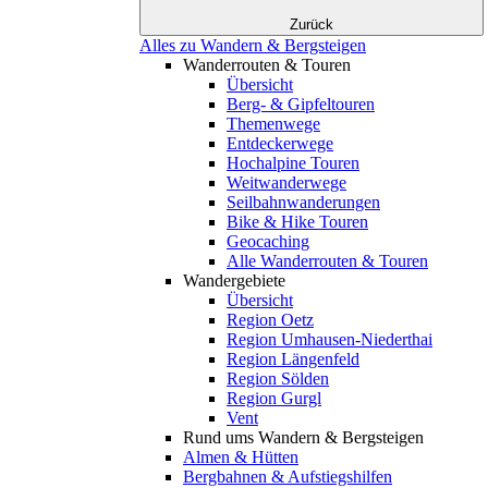
Zurück
Alles zu Wandern & Bergsteigen
Wanderrouten & Touren
Übersicht
Berg- & Gipfeltouren
Themenwege
Entdeckerwege
Hochalpine Touren
Weitwanderwege
Seilbahnwanderungen
Bike & Hike Touren
Geocaching
Alle Wanderrouten & Touren
Wandergebiete
Übersicht
Region Oetz
Region Umhausen-Niederthai
Region Längenfeld
Region Sölden
Region Gurgl
Vent
Rund ums Wandern & Bergsteigen
Almen & Hütten
Bergbahnen & Aufstiegshilfen