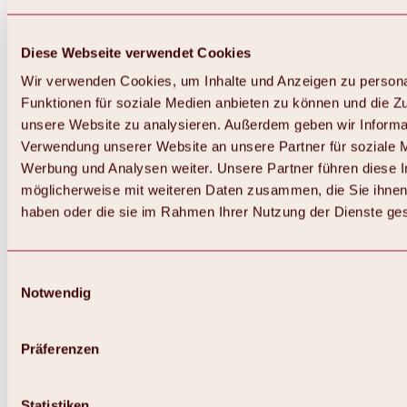
Diese Webseite verwendet Cookies
Wir verwenden Cookies, um Inhalte und Anzeigen zu persona
Funktionen für soziale Medien anbieten zu können und die Zug
unsere Website zu analysieren. Außerdem geben wir Informat
Verwendung unserer Website an unsere Partner für soziale 
Zurück
Alles zum Skigebiet Hochoetz
Werbung und Analysen weiter. Unsere Partner führen diese 
Skipasspreise
möglicherweise mit weiteren Daten zusammen, die Sie ihnen 
Übersicht
haben oder die sie im Rahmen Ihrer Nutzung der Dienste g
Winter 2026 / 2027
Online-Skiticketshop
Hochoetz
Happy Family Wochen
Einwilligungsauswahl
Hochoetz-Kühtai Skipass
Notwendig
Skigebietsinformationen
Übersicht
Live-Infos & Skigebietsnews
Skigebietsplan, Lifte & Pisten
Präferenzen
Skibus
Parken
Highlights im Skigebiet
Statistiken