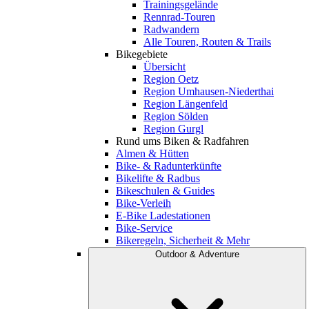
Trainingsgelände
Rennrad-Touren
Radwandern
Alle Touren, Routen & Trails
Bikegebiete
Übersicht
Region Oetz
Region Umhausen-Niederthai
Region Längenfeld
Region Sölden
Region Gurgl
Rund ums Biken & Radfahren
Almen & Hütten
Bike- & Radunterkünfte
Bikelifte & Radbus
Bikeschulen & Guides
Bike-Verleih
E-Bike Ladestationen
Bike-Service
Bikeregeln, Sicherheit & Mehr
Outdoor & Adventure