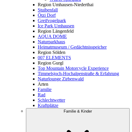
Region Umhausen-Niederthai
Stuibenfall
Ötzi Dorf
Greifvogelpark
Ice Park Umhausen
Region Längenfeld
AQUA DOME
Naturparkhaus
Heimatmuseum / Gedächtnisspeicher
Region Sölden
007 ELEMENTS
Region Gurgl
Top Mountain Motorcycle Experience
Timmelsjoch-Hochalpenstraße & Erfahrung
Naturlounge Zirbenwald
Arten
Familie
Rad
Schlechtwetter
Kraftplätze
Familie & Kinder