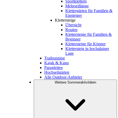
Sportklettern
Mehrseillänge
Klettergärten für Familien &
Einsteiger
Klettersteige
Übersicht
Routen
Klettersteige für Familien &
Beginner
Klettersteige für Könner
Klettersteig in hochalpiner
Lage
Trailrunning
Kajak & Kanu
Paragleiten
Hochseilgärten
Alle Outdoor-Anbieter
Weitere Sommeraktivitäten