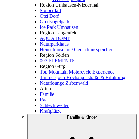
Region Umhausen-Niederthai
Stuibenfall
Ötzi Dorf
Greifvogelpark
Ice Park Umhausen
Region Längenfeld
AQUA DOME
Naturparkhaus
Heimatmuseum / Gedächtnisspeicher
Region Sölden
007 ELEMENTS
Region Gurgl
Top Mountain Motorcycle Experience
Timmelsjoch-Hochalpenstraße & Erfahrung
Naturlounge Zirbenwald
Arten
Familie
Rad
Schlechtwetter
Kraftplätze
Familie & Kinder