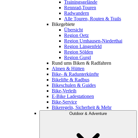
Trainingsgelände
Rennrad-Touren
Radwandern
Alle Touren, Routen & Trails
Bikegebiete
Übersicht
Region Oetz
Region Umhausen-Niederthai
Region Längenfeld
Region Sölden
Region Gurgl
Rund ums Biken & Radfahren
Almen & Hütten
Bike- & Radunterkünfte
Bikelifte & Radbus
Bikeschulen & Guides
Bike-Verleih
E-Bike Ladestationen
Bike-Service
Bikeregeln, Sicherheit & Mehr
Outdoor & Adventure