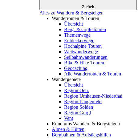
Zurück
Alles zu Wandern & Bergsteigen
Wanderrouten & Touren
Übersicht
Berg- & Gipfeltouren
Themenwege
Entdeckerwege
Hochalpine Touren
Weitwanderwege
Seilbahnwanderungen
Bike & Hike Touren
Geocaching
Alle Wanderrouten & Touren
Wandergebiete
Übersicht
Region Oetz
Region Umhausen-Niederthai
Region Längenfeld
Region Sölden
Region Gurgl
Vent
Rund ums Wandern & Bergsteigen
Almen & Hütten
Bergbahnen & Aufstiegshilfen