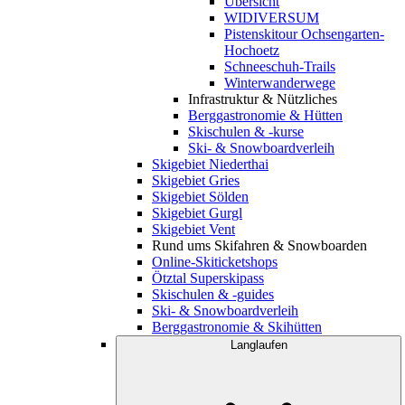
Übersicht
WIDIVERSUM
Pistenskitour Ochsengarten-
Hochoetz
Schneeschuh-Trails
Winterwanderwege
Infrastruktur & Nützliches
Berggastronomie & Hütten
Skischulen & -kurse
Ski- & Snowboardverleih
Skigebiet Niederthai
Skigebiet Gries
Skigebiet Sölden
Skigebiet Gurgl
Skigebiet Vent
Rund ums Skifahren & Snowboarden
Online-Skiticketshops
Ötztal Superskipass
Skischulen & -guides
Ski- & Snowboardverleih
Berggastronomie & Skihütten
Langlaufen