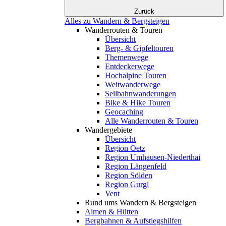
Zurück
Alles zu Wandern & Bergsteigen
Wanderrouten & Touren
Übersicht
Berg- & Gipfeltouren
Themenwege
Entdeckerwege
Hochalpine Touren
Weitwanderwege
Seilbahnwanderungen
Bike & Hike Touren
Geocaching
Alle Wanderrouten & Touren
Wandergebiete
Übersicht
Region Oetz
Region Umhausen-Niederthai
Region Längenfeld
Region Sölden
Region Gurgl
Vent
Rund ums Wandern & Bergsteigen
Almen & Hütten
Bergbahnen & Aufstiegshilfen