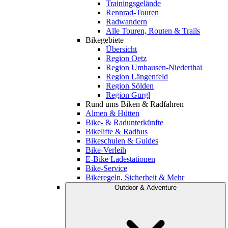
Trainingsgelände
Rennrad-Touren
Radwandern
Alle Touren, Routen & Trails
Bikegebiete
Übersicht
Region Oetz
Region Umhausen-Niederthai
Region Längenfeld
Region Sölden
Region Gurgl
Rund ums Biken & Radfahren
Almen & Hütten
Bike- & Radunterkünfte
Bikelifte & Radbus
Bikeschulen & Guides
Bike-Verleih
E-Bike Ladestationen
Bike-Service
Bikeregeln, Sicherheit & Mehr
Outdoor & Adventure