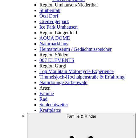
Region Umhausen-Niederthai
Stuibenfall
Ötzi Dorf
Greifvogelpark
Ice Park Umhausen
Region Längenfeld
AQUA DOME
Naturparkhaus
Heimatmuseum / Gedächtnisspeicher
Region Sölden
007 ELEMENTS
Region Gurgl
Top Mountain Motorcycle Experience
Timmelsjoch-Hochalpenstraße & Erfahrung
Naturlounge Zirbenwald
Arten
Familie
Rad
Schlechtwetter
Kraftplätze
Familie & Kinder