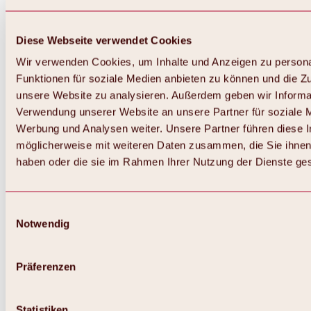
Diese Webseite verwendet Cookies
Wir verwenden Cookies, um Inhalte und Anzeigen zu persona
Funktionen für soziale Medien anbieten zu können und die Zug
unsere Website zu analysieren. Außerdem geben wir Informat
Verwendung unserer Website an unsere Partner für soziale 
Zurück
Alles zum Skigebiet Hochoetz
Werbung und Analysen weiter. Unsere Partner führen diese 
Skipasspreise
möglicherweise mit weiteren Daten zusammen, die Sie ihnen 
Übersicht
haben oder die sie im Rahmen Ihrer Nutzung der Dienste g
Winter 2026 / 2027
Online-Skiticketshop
Hochoetz
Happy Family Wochen
Einwilligungsauswahl
Hochoetz-Kühtai Skipass
Notwendig
Skigebietsinformationen
Übersicht
Live-Infos & Skigebietsnews
Skigebietsplan, Lifte & Pisten
Präferenzen
Skibus
Parken
Highlights im Skigebiet
Statistiken