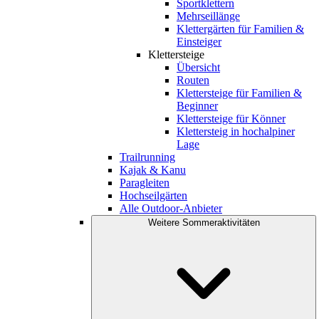
Sportklettern
Mehrseillänge
Klettergärten für Familien &
Einsteiger
Klettersteige
Übersicht
Routen
Klettersteige für Familien &
Beginner
Klettersteige für Könner
Klettersteig in hochalpiner
Lage
Trailrunning
Kajak & Kanu
Paragleiten
Hochseilgärten
Alle Outdoor-Anbieter
Weitere Sommeraktivitäten