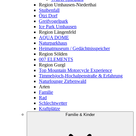
Region Umhausen-Niederthai
Stuibenfall
Ötzi Dorf
Greifvogelpark
Ice Park Umhausen
Region Längenfeld
AQUA DOME
Naturparkhaus
Heimatmuseum / Gedächtnisspeicher
Region Sölden
007 ELEMENTS
Region Gurgl
Top Mountain Motorcycle Experience
Timmelsjoch-Hochalpenstraße & Erfahrung
Naturlounge Zirbenwald
Arten
Familie
Rad
Schlechtwetter
Kraftplätze
Familie & Kinder