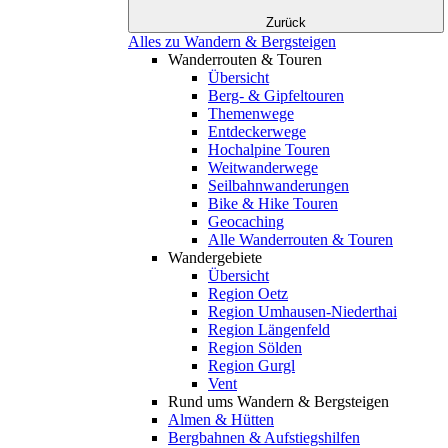
Zurück
Alles zu Wandern & Bergsteigen
Wanderrouten & Touren
Übersicht
Berg- & Gipfeltouren
Themenwege
Entdeckerwege
Hochalpine Touren
Weitwanderwege
Seilbahnwanderungen
Bike & Hike Touren
Geocaching
Alle Wanderrouten & Touren
Wandergebiete
Übersicht
Region Oetz
Region Umhausen-Niederthai
Region Längenfeld
Region Sölden
Region Gurgl
Vent
Rund ums Wandern & Bergsteigen
Almen & Hütten
Bergbahnen & Aufstiegshilfen