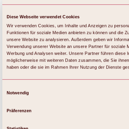
Diese Webseite verwendet Cookies
Wir verwenden Cookies, um Inhalte und Anzeigen zu persona
Funktionen für soziale Medien anbieten zu können und die Zug
unsere Website zu analysieren. Außerdem geben wir Informat
Verwendung unserer Website an unsere Partner für soziale 
Zurück
Alles zum Skigebiet Hochoetz
Werbung und Analysen weiter. Unsere Partner führen diese 
Skipasspreise
möglicherweise mit weiteren Daten zusammen, die Sie ihnen 
Übersicht
haben oder die sie im Rahmen Ihrer Nutzung der Dienste g
Winter 2026 / 2027
Online-Skiticketshop
Hochoetz
Happy Family Wochen
Einwilligungsauswahl
Hochoetz-Kühtai Skipass
Notwendig
Skigebietsinformationen
Übersicht
Live-Infos & Skigebietsnews
Skigebietsplan, Lifte & Pisten
Präferenzen
Skibus
Parken
Highlights im Skigebiet
Statistiken