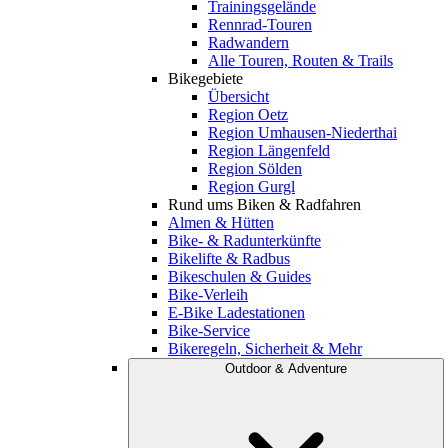
Trainingsgelände
Rennrad-Touren
Radwandern
Alle Touren, Routen & Trails
Bikegebiete
Übersicht
Region Oetz
Region Umhausen-Niederthai
Region Längenfeld
Region Sölden
Region Gurgl
Rund ums Biken & Radfahren
Almen & Hütten
Bike- & Radunterkünfte
Bikelifte & Radbus
Bikeschulen & Guides
Bike-Verleih
E-Bike Ladestationen
Bike-Service
Bikeregeln, Sicherheit & Mehr
Outdoor & Adventure