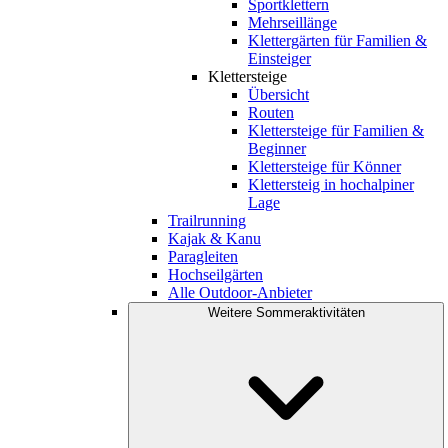
Sportklettern
Mehrseillänge
Klettergärten für Familien &
Einsteiger
Klettersteige
Übersicht
Routen
Klettersteige für Familien &
Beginner
Klettersteige für Könner
Klettersteig in hochalpiner
Lage
Trailrunning
Kajak & Kanu
Paragleiten
Hochseilgärten
Alle Outdoor-Anbieter
Weitere Sommeraktivitäten