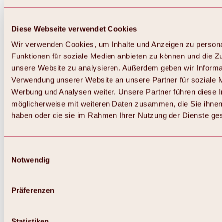
Diese Webseite verwendet Cookies
Wir verwenden Cookies, um Inhalte und Anzeigen zu persona
Funktionen für soziale Medien anbieten zu können und die Zug
unsere Website zu analysieren. Außerdem geben wir Informat
Verwendung unserer Website an unsere Partner für soziale 
Zurück
Alles zum Skigebiet Hochoetz
Werbung und Analysen weiter. Unsere Partner führen diese 
Skipasspreise
möglicherweise mit weiteren Daten zusammen, die Sie ihnen 
Übersicht
haben oder die sie im Rahmen Ihrer Nutzung der Dienste g
Winter 2026 / 2027
Online-Skiticketshop
Hochoetz
Happy Family Wochen
Einwilligungsauswahl
Hochoetz-Kühtai Skipass
Notwendig
Skigebietsinformationen
Übersicht
Live-Infos & Skigebietsnews
Skigebietsplan, Lifte & Pisten
Präferenzen
Skibus
Parken
Highlights im Skigebiet
Statistiken