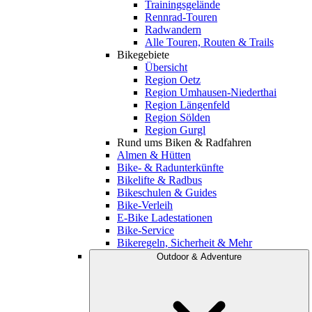
Trainingsgelände
Rennrad-Touren
Radwandern
Alle Touren, Routen & Trails
Bikegebiete
Übersicht
Region Oetz
Region Umhausen-Niederthai
Region Längenfeld
Region Sölden
Region Gurgl
Rund ums Biken & Radfahren
Almen & Hütten
Bike- & Radunterkünfte
Bikelifte & Radbus
Bikeschulen & Guides
Bike-Verleih
E-Bike Ladestationen
Bike-Service
Bikeregeln, Sicherheit & Mehr
Outdoor & Adventure