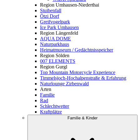
Region Umhausen-Niederthai
Stuibenfall
Ötzi Dorf
Greifvogelpark
Ice Park Umhausen
Region Längenfeld
AQUA DOME
Naturparkhaus
Heimatmuseum / Gedächtnisspeicher
Region Sölden
007 ELEMENTS
Region Gurgl
Top Mountain Motorcycle Experience
Timmelsjoch-Hochalpenstraße & Erfahrung
Naturlounge Zirbenwald
Arten
Familie
Rad
Schlechtwetter
Kraftplätze
Familie & Kinder