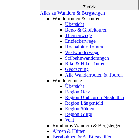
Zurück
Alles zu Wandern & Bergsteigen
Wanderrouten & Touren
Übersicht
Berg- & Gipfeltouren
Themenwege
Entdeckerwege
Hochalpine Touren
Weitwanderwege
Seilbahnwanderungen
Bike & Hike Touren
Geocaching
Alle Wanderrouten & Touren
Wandergebiete
Übersicht
Region Oetz
Region Umhausen-Niederthai
Region Längenfeld
Region Sölden
Region Gurgl
Vent
Rund ums Wandern & Bergsteigen
Almen & Hütten
Bergbahnen & Aufstiegshilfen