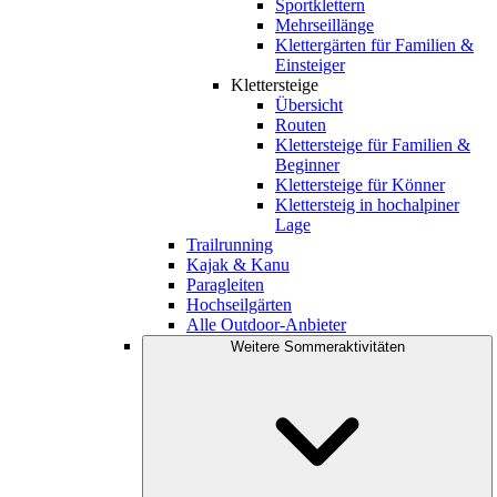
Sportklettern
Mehrseillänge
Klettergärten für Familien &
Einsteiger
Klettersteige
Übersicht
Routen
Klettersteige für Familien &
Beginner
Klettersteige für Könner
Klettersteig in hochalpiner
Lage
Trailrunning
Kajak & Kanu
Paragleiten
Hochseilgärten
Alle Outdoor-Anbieter
Weitere Sommeraktivitäten