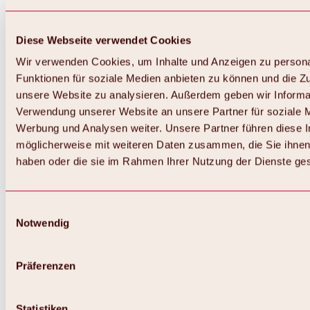
Diese Webseite verwendet Cookies
Wir verwenden Cookies, um Inhalte und Anzeigen zu persona
Funktionen für soziale Medien anbieten zu können und die Zug
unsere Website zu analysieren. Außerdem geben wir Informat
Verwendung unserer Website an unsere Partner für soziale 
Zurück
Alles zum Skigebiet Hochoetz
Werbung und Analysen weiter. Unsere Partner führen diese 
Skipasspreise
möglicherweise mit weiteren Daten zusammen, die Sie ihnen 
Übersicht
haben oder die sie im Rahmen Ihrer Nutzung der Dienste g
Winter 2026 / 2027
Online-Skiticketshop
Hochoetz
Happy Family Wochen
Einwilligungsauswahl
Hochoetz-Kühtai Skipass
Notwendig
Skigebietsinformationen
Übersicht
Live-Infos & Skigebietsnews
Skigebietsplan, Lifte & Pisten
Präferenzen
Skibus
Parken
Highlights im Skigebiet
Statistiken