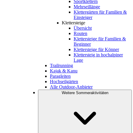
Sportklettern
Mehrseillänge
Klettergärten für Familien &
Einsteiger
Klettersteige
Übersicht
Routen
Klettersteige für Familien &
Beginner
Klettersteige für Könner
Klettersteig in hochalpiner
Lage
Trailrunning
Kajak & Kanu
Paragleiten
Hochseilgärten
Alle Outdoor-Anbieter
Weitere Sommeraktivitäten