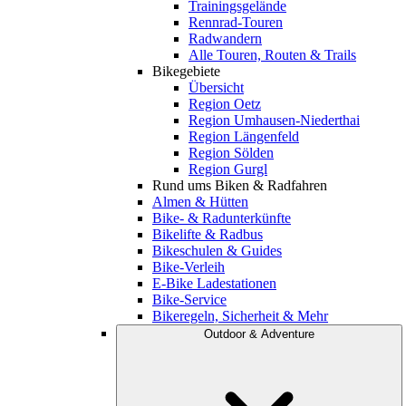
Trainingsgelände
Rennrad-Touren
Radwandern
Alle Touren, Routen & Trails
Bikegebiete
Übersicht
Region Oetz
Region Umhausen-Niederthai
Region Längenfeld
Region Sölden
Region Gurgl
Rund ums Biken & Radfahren
Almen & Hütten
Bike- & Radunterkünfte
Bikelifte & Radbus
Bikeschulen & Guides
Bike-Verleih
E-Bike Ladestationen
Bike-Service
Bikeregeln, Sicherheit & Mehr
Outdoor & Adventure