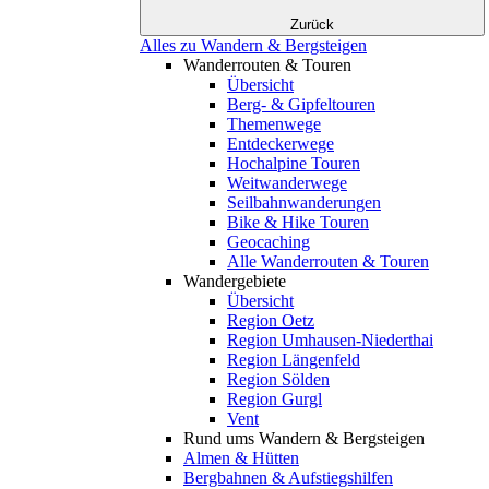
Zurück
Alles zu Wandern & Bergsteigen
Wanderrouten & Touren
Übersicht
Berg- & Gipfeltouren
Themenwege
Entdeckerwege
Hochalpine Touren
Weitwanderwege
Seilbahnwanderungen
Bike & Hike Touren
Geocaching
Alle Wanderrouten & Touren
Wandergebiete
Übersicht
Region Oetz
Region Umhausen-Niederthai
Region Längenfeld
Region Sölden
Region Gurgl
Vent
Rund ums Wandern & Bergsteigen
Almen & Hütten
Bergbahnen & Aufstiegshilfen