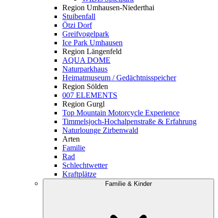
Region Umhausen-Niederthai
Stuibenfall
Ötzi Dorf
Greifvogelpark
Ice Park Umhausen
Region Längenfeld
AQUA DOME
Naturparkhaus
Heimatmuseum / Gedächtnisspeicher
Region Sölden
007 ELEMENTS
Region Gurgl
Top Mountain Motorcycle Experience
Timmelsjoch-Hochalpenstraße & Erfahrung
Naturlounge Zirbenwald
Arten
Familie
Rad
Schlechtwetter
Kraftplätze
Familie & Kinder