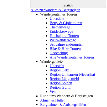
Zurück
Alles zu Wandern & Bergsteigen
Wanderrouten & Touren
Übersicht
Berg- & Gipfeltouren
Themenwege
Entdeckerwege
Hochalpine Touren
Weitwanderwege
Seilbahnwanderungen
Bike & Hike Touren
Geocaching
Alle Wanderrouten & Touren
Wandergebiete
Übersicht
Region Oetz
Region Umhausen-Niederthai
Region Längenfeld
Region Sölden
Region Gurgl
Vent
Rund ums Wandern & Bergsteigen
Almen & Hütten
Bergbahnen & Aufstiegshilfen