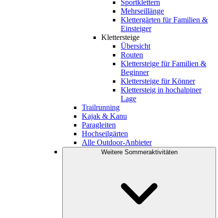
Sportklettern
Mehrseillänge
Klettergärten für Familien &
Einsteiger
Klettersteige
Übersicht
Routen
Klettersteige für Familien &
Beginner
Klettersteige für Könner
Klettersteig in hochalpiner
Lage
Trailrunning
Kajak & Kanu
Paragleiten
Hochseilgärten
Alle Outdoor-Anbieter
Weitere Sommeraktivitäten