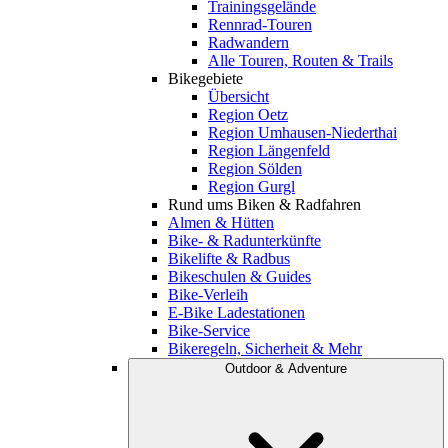
Trainingsgelände
Rennrad-Touren
Radwandern
Alle Touren, Routen & Trails
Bikegebiete
Übersicht
Region Oetz
Region Umhausen-Niederthai
Region Längenfeld
Region Sölden
Region Gurgl
Rund ums Biken & Radfahren
Almen & Hütten
Bike- & Radunterkünfte
Bikelifte & Radbus
Bikeschulen & Guides
Bike-Verleih
E-Bike Ladestationen
Bike-Service
Bikeregeln, Sicherheit & Mehr
Outdoor & Adventure