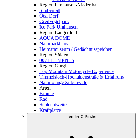
Region Umhausen-Niederthai
Stuibenfall
Ötzi Dorf
Greifvogelpark
Ice Park Umhausen
Region Längenfeld
AQUA DOME
Naturparkhaus
Heimatmuseum / Gedächtnisspeicher
Region Sölden
007 ELEMENTS
Region Gurgl
Top Mountain Motorcycle Experience
Timmelsjoch-Hochalpenstraße & Erfahrung
Naturlounge Zirbenwald
Arten
Familie
Rad
Schlechtwetter
Kraftplätze
Familie & Kinder