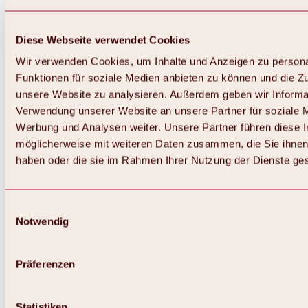
Diese Webseite verwendet Cookies
Wir verwenden Cookies, um Inhalte und Anzeigen zu persona
Funktionen für soziale Medien anbieten zu können und die Zug
unsere Website zu analysieren. Außerdem geben wir Informat
Verwendung unserer Website an unsere Partner für soziale 
Zurück
Alles zum Skigebiet Hochoetz
Werbung und Analysen weiter. Unsere Partner führen diese 
Skipasspreise
möglicherweise mit weiteren Daten zusammen, die Sie ihnen 
Übersicht
haben oder die sie im Rahmen Ihrer Nutzung der Dienste g
Winter 2026 / 2027
Online-Skiticketshop
Hochoetz
Happy Family Wochen
Einwilligungsauswahl
Hochoetz-Kühtai Skipass
Notwendig
Skigebietsinformationen
Übersicht
Live-Infos & Skigebietsnews
Skigebietsplan, Lifte & Pisten
Präferenzen
Skibus
Parken
Highlights im Skigebiet
Statistiken