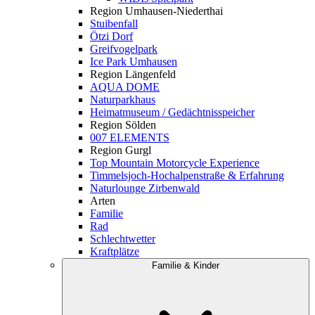
Region Umhausen-Niederthai
Stuibenfall
Ötzi Dorf
Greifvogelpark
Ice Park Umhausen
Region Längenfeld
AQUA DOME
Naturparkhaus
Heimatmuseum / Gedächtnisspeicher
Region Sölden
007 ELEMENTS
Region Gurgl
Top Mountain Motorcycle Experience
Timmelsjoch-Hochalpenstraße & Erfahrung
Naturlounge Zirbenwald
Arten
Familie
Rad
Schlechtwetter
Kraftplätze
Familie & Kinder