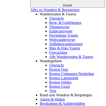
Zurück
Alles zu Wandern & Bergsteigen
Wanderrouten & Touren
Übersicht
Berg- & Gipfeltouren
Themenwege
Entdeckerwege
Hochalpine Touren
Weitwanderwege
Seilbahnwanderungen
Bike & Hike Touren
Geocaching
Alle Wanderrouten & Touren
Wandergebiete
Übersicht
Region Oetz
Region Umhausen-Niederthai
Region Längenfeld
Region Sölden
Region Gurgl
Vent
Rund ums Wandern & Bergsteigen
Almen & Hütten
Bergbahnen & Aufstiegshilfen