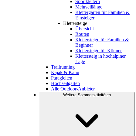
Sportklettern
Mehrseillänge
Klettergärten für Familien &
Einsteiger
Klettersteige
Übersicht
Routen
Klettersteige für Familien &
Beginner
Klettersteige für Könner
Klettersteig in hochalpiner
Lage
Trailrunning
Kajak & Kanu
Paragleiten
Hochseilgärten
Alle Outdoor-Anbieter
Weitere Sommeraktivitäten