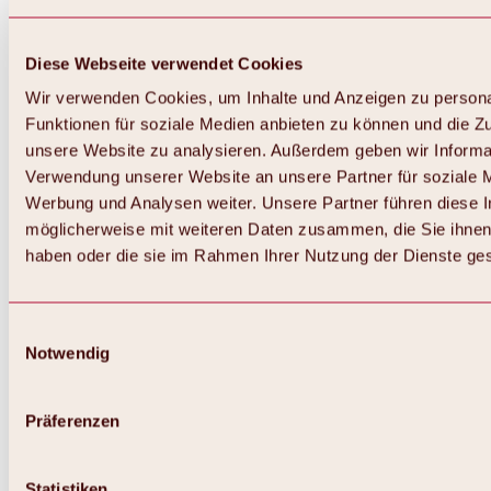
Diese Webseite verwendet Cookies
Wir verwenden Cookies, um Inhalte und Anzeigen zu persona
Funktionen für soziale Medien anbieten zu können und die Zug
unsere Website zu analysieren. Außerdem geben wir Informat
Verwendung unserer Website an unsere Partner für soziale 
Zurück
Alles zum Skigebiet Hochoetz
Werbung und Analysen weiter. Unsere Partner führen diese 
Skipasspreise
möglicherweise mit weiteren Daten zusammen, die Sie ihnen 
Übersicht
haben oder die sie im Rahmen Ihrer Nutzung der Dienste g
Winter 2026 / 2027
Online-Skiticketshop
Hochoetz
Happy Family Wochen
Einwilligungsauswahl
Hochoetz-Kühtai Skipass
Notwendig
Skigebietsinformationen
Übersicht
Live-Infos & Skigebietsnews
Skigebietsplan, Lifte & Pisten
Präferenzen
Skibus
Parken
Highlights im Skigebiet
Statistiken