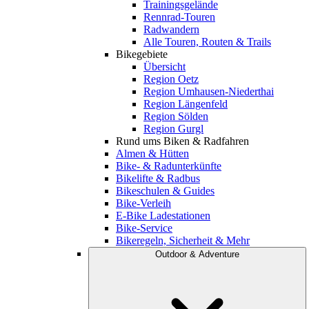
Trainingsgelände
Rennrad-Touren
Radwandern
Alle Touren, Routen & Trails
Bikegebiete
Übersicht
Region Oetz
Region Umhausen-Niederthai
Region Längenfeld
Region Sölden
Region Gurgl
Rund ums Biken & Radfahren
Almen & Hütten
Bike- & Radunterkünfte
Bikelifte & Radbus
Bikeschulen & Guides
Bike-Verleih
E-Bike Ladestationen
Bike-Service
Bikeregeln, Sicherheit & Mehr
Outdoor & Adventure