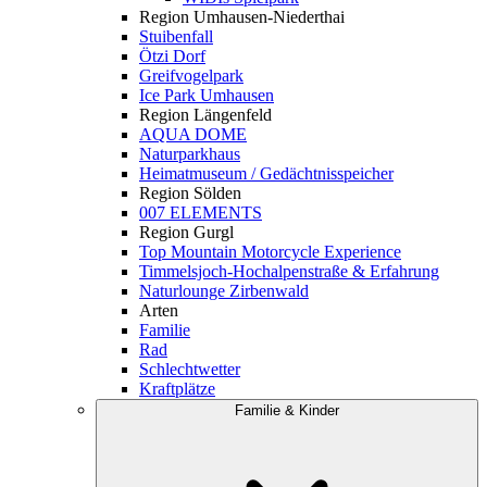
Region Umhausen-Niederthai
Stuibenfall
Ötzi Dorf
Greifvogelpark
Ice Park Umhausen
Region Längenfeld
AQUA DOME
Naturparkhaus
Heimatmuseum / Gedächtnisspeicher
Region Sölden
007 ELEMENTS
Region Gurgl
Top Mountain Motorcycle Experience
Timmelsjoch-Hochalpenstraße & Erfahrung
Naturlounge Zirbenwald
Arten
Familie
Rad
Schlechtwetter
Kraftplätze
Familie & Kinder