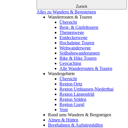
Zurück
Alles zu Wandern & Bergsteigen
Wanderrouten & Touren
Übersicht
Berg- & Gipfeltouren
Themenwege
Entdeckerwege
Hochalpine Touren
Weitwanderwege
Seilbahnwanderungen
Bike & Hike Touren
Geocaching
Alle Wanderrouten & Touren
Wandergebiete
Übersicht
Region Oetz
Region Umhausen-Niederthai
Region Längenfeld
Region Sölden
Region Gurgl
Vent
Rund ums Wandern & Bergsteigen
Almen & Hütten
Bergbahnen & Aufstiegshilfen