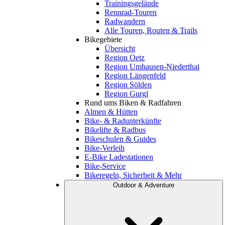
Trainingsgelände
Rennrad-Touren
Radwandern
Alle Touren, Routen & Trails
Bikegebiete
Übersicht
Region Oetz
Region Umhausen-Niederthai
Region Längenfeld
Region Sölden
Region Gurgl
Rund ums Biken & Radfahren
Almen & Hütten
Bike- & Radunterkünfte
Bikelifte & Radbus
Bikeschulen & Guides
Bike-Verleih
E-Bike Ladestationen
Bike-Service
Bikeregeln, Sicherheit & Mehr
Outdoor & Adventure