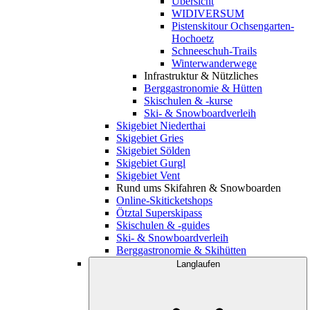
Übersicht
WIDIVERSUM
Pistenskitour Ochsengarten-
Hochoetz
Schneeschuh-Trails
Winterwanderwege
Infrastruktur & Nützliches
Berggastronomie & Hütten
Skischulen & -kurse
Ski- & Snowboardverleih
Skigebiet Niederthai
Skigebiet Gries
Skigebiet Sölden
Skigebiet Gurgl
Skigebiet Vent
Rund ums Skifahren & Snowboarden
Online-Skiticketshops
Ötztal Superskipass
Skischulen & -guides
Ski- & Snowboardverleih
Berggastronomie & Skihütten
Langlaufen