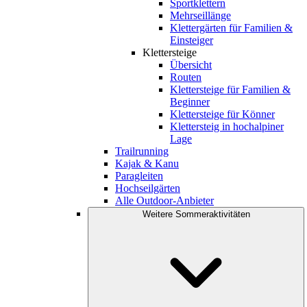
Sportklettern
Mehrseillänge
Klettergärten für Familien &
Einsteiger
Klettersteige
Übersicht
Routen
Klettersteige für Familien &
Beginner
Klettersteige für Könner
Klettersteig in hochalpiner
Lage
Trailrunning
Kajak & Kanu
Paragleiten
Hochseilgärten
Alle Outdoor-Anbieter
Weitere Sommeraktivitäten