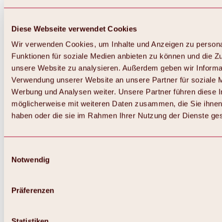
Diese Webseite verwendet Cookies
Wir verwenden Cookies, um Inhalte und Anzeigen zu persona
Funktionen für soziale Medien anbieten zu können und die Zug
unsere Website zu analysieren. Außerdem geben wir Informat
Verwendung unserer Website an unsere Partner für soziale 
Zurück
Alles zum Skigebiet Hochoetz
Werbung und Analysen weiter. Unsere Partner führen diese 
Skipasspreise
möglicherweise mit weiteren Daten zusammen, die Sie ihnen 
Übersicht
haben oder die sie im Rahmen Ihrer Nutzung der Dienste g
Winter 2026 / 2027
Online-Skiticketshop
Hochoetz
Happy Family Wochen
Einwilligungsauswahl
Hochoetz-Kühtai Skipass
Notwendig
Skigebietsinformationen
Übersicht
Live-Infos & Skigebietsnews
Skigebietsplan, Lifte & Pisten
Präferenzen
Skibus
Parken
Highlights im Skigebiet
Statistiken