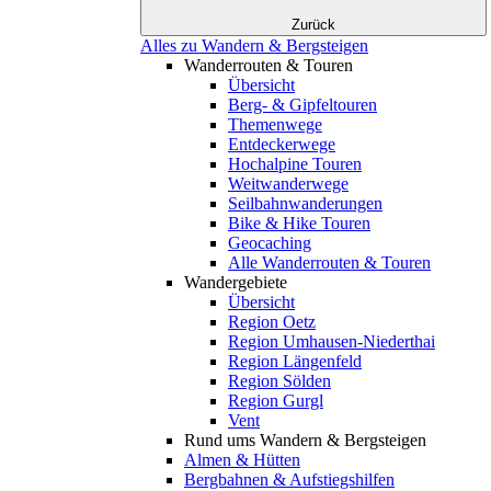
Zurück
Alles zu Wandern & Bergsteigen
Wanderrouten & Touren
Übersicht
Berg- & Gipfeltouren
Themenwege
Entdeckerwege
Hochalpine Touren
Weitwanderwege
Seilbahnwanderungen
Bike & Hike Touren
Geocaching
Alle Wanderrouten & Touren
Wandergebiete
Übersicht
Region Oetz
Region Umhausen-Niederthai
Region Längenfeld
Region Sölden
Region Gurgl
Vent
Rund ums Wandern & Bergsteigen
Almen & Hütten
Bergbahnen & Aufstiegshilfen