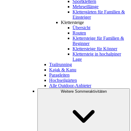
Sportklettern
Mehrseillänge
Klettergärten für Familien &
Einsteiger
Klettersteige
Übersicht
Routen
Klettersteige für Familien &
Beginner
Klettersteige für Könner
Klettersteig in hochalpiner
Lage
Trailrunning
Kajak & Kanu
Paragleiten
Hochseilgärten
Alle Outdoor-Anbieter
Weitere Sommeraktivitäten