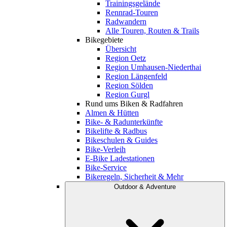
Trainingsgelände
Rennrad-Touren
Radwandern
Alle Touren, Routen & Trails
Bikegebiete
Übersicht
Region Oetz
Region Umhausen-Niederthai
Region Längenfeld
Region Sölden
Region Gurgl
Rund ums Biken & Radfahren
Almen & Hütten
Bike- & Radunterkünfte
Bikelifte & Radbus
Bikeschulen & Guides
Bike-Verleih
E-Bike Ladestationen
Bike-Service
Bikeregeln, Sicherheit & Mehr
Outdoor & Adventure