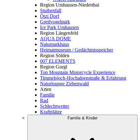
Region Umhausen-Niederthai
Stuibenfall
Ötzi Dorf
Greifvogelpark
Ice Park Umhausen
Region Längenfeld
AQUA DOME
Naturparkhaus
Heimatmuseum / Gedächtnisspeicher
Region Sölden
007 ELEMENTS
Region Gurgl
Top Mountain Motorcycle Experience
Timmelsjoch-Hochalpenstraße & Erfahrung
Naturlounge Zirbenwald
Arten
Familie
Rad
Schlechtwetter
Kraftplätze
Familie & Kinder