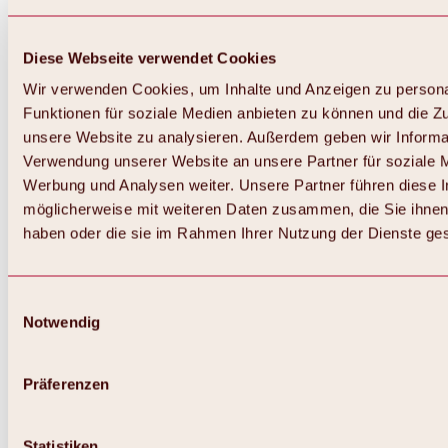
Diese Webseite verwendet Cookies
Wir verwenden Cookies, um Inhalte und Anzeigen zu persona
Funktionen für soziale Medien anbieten zu können und die Zug
unsere Website zu analysieren. Außerdem geben wir Informat
Verwendung unserer Website an unsere Partner für soziale 
Zurück
Alles zum Skigebiet Hochoetz
Werbung und Analysen weiter. Unsere Partner führen diese 
Skipasspreise
möglicherweise mit weiteren Daten zusammen, die Sie ihnen 
Übersicht
haben oder die sie im Rahmen Ihrer Nutzung der Dienste g
Winter 2026 / 2027
Online-Skiticketshop
Hochoetz
Happy Family Wochen
Einwilligungsauswahl
Hochoetz-Kühtai Skipass
Notwendig
Skigebietsinformationen
Übersicht
Live-Infos & Skigebietsnews
Skigebietsplan, Lifte & Pisten
Präferenzen
Skibus
Parken
Highlights im Skigebiet
Statistiken