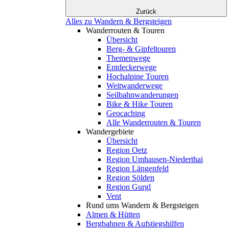
Zurück
Alles zu Wandern & Bergsteigen
Wanderrouten & Touren
Übersicht
Berg- & Gipfeltouren
Themenwege
Entdeckerwege
Hochalpine Touren
Weitwanderwege
Seilbahnwanderungen
Bike & Hike Touren
Geocaching
Alle Wanderrouten & Touren
Wandergebiete
Übersicht
Region Oetz
Region Umhausen-Niederthai
Region Längenfeld
Region Sölden
Region Gurgl
Vent
Rund ums Wandern & Bergsteigen
Almen & Hütten
Bergbahnen & Aufstiegshilfen