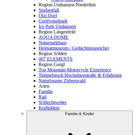
Region Umhausen-Niederthai
Stuibenfall
Ötzi Dorf
Greifvogelpark
Ice Park Umhausen
Region Längenfeld
AQUA DOME
Naturparkhaus
Heimatmuseum / Gedächtnisspeicher
Region Sölden
007 ELEMENTS
Region Gurgl
Top Mountain Motorcycle Experience
Timmelsjoch-Hochalpenstraße & Erfahrung
Naturlounge Zirbenwald
Arten
Familie
Rad
Schlechtwetter
Kraftplätze
Familie & Kinder