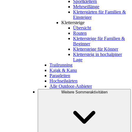
Sportklettern
Mehrseillänge
Klettergärten für Familien &
Einsteiger
Klettersteige
Übersicht
Routen
Klettersteige für Familien &
Beginner
Klettersteige für Könner
Klettersteig in hochalpiner
Lage
Trailrunning
Kajak & Kanu
Paragleiten
Hochseilgärten
Alle Outdoor-Anbieter
Weitere Sommeraktivitäten