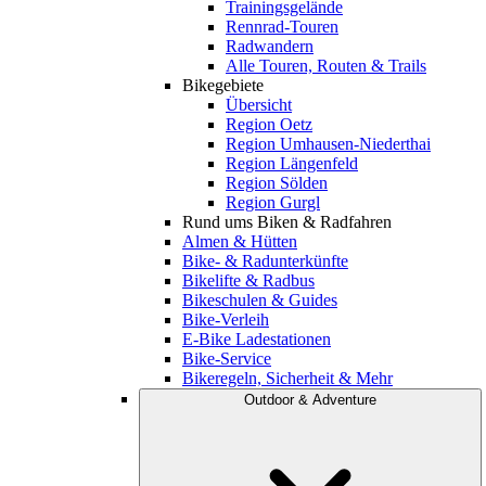
Trainingsgelände
Rennrad-Touren
Radwandern
Alle Touren, Routen & Trails
Bikegebiete
Übersicht
Region Oetz
Region Umhausen-Niederthai
Region Längenfeld
Region Sölden
Region Gurgl
Rund ums Biken & Radfahren
Almen & Hütten
Bike- & Radunterkünfte
Bikelifte & Radbus
Bikeschulen & Guides
Bike-Verleih
E-Bike Ladestationen
Bike-Service
Bikeregeln, Sicherheit & Mehr
Outdoor & Adventure