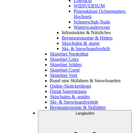
Übersicht
WIDIVERSUM
Pistenskitour Ochsengarten-
Hochoetz
Schneeschuh-Trails
Winterwanderwege
Infrastruktur & Nützliches
Berggastronomie & Hütten
Skischulen & -kurse
Ski- & Snowboardverleih
Skigebiet Niederthai
Skigebiet Gries
Skigebiet Sölden
Skigebiet Gurgl
Skigebiet Vent
Rund ums Skifahren & Snowboarden
Online-Skiticketshops
Ötztal Superskipass
Skischulen & -guides
Ski- & Snowboardverleih
Berggastronomie & Skihütten
Langlaufen