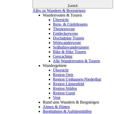
Zurück
Alles zu Wandern & Bergsteigen
Wanderrouten & Touren
Übersicht
Berg- & Gipfeltouren
Themenwege
Entdeckerwege
Hochalpine Touren
Weitwanderwege
Seilbahnwanderungen
Bike & Hike Touren
Geocaching
Alle Wanderrouten & Touren
Wandergebiete
Übersicht
Region Oetz
Region Umhausen-Niederthai
Region Längenfeld
Region Sölden
Region Gurgl
Vent
Rund ums Wandern & Bergsteigen
Almen & Hütten
Bergbahnen & Aufstiegshilfen