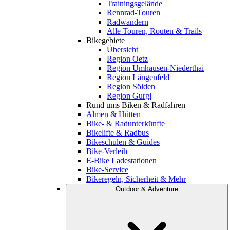
Trainingsgelände
Rennrad-Touren
Radwandern
Alle Touren, Routen & Trails
Bikegebiete
Übersicht
Region Oetz
Region Umhausen-Niederthai
Region Längenfeld
Region Sölden
Region Gurgl
Rund ums Biken & Radfahren
Almen & Hütten
Bike- & Radunterkünfte
Bikelifte & Radbus
Bikeschulen & Guides
Bike-Verleih
E-Bike Ladestationen
Bike-Service
Bikeregeln, Sicherheit & Mehr
Outdoor & Adventure