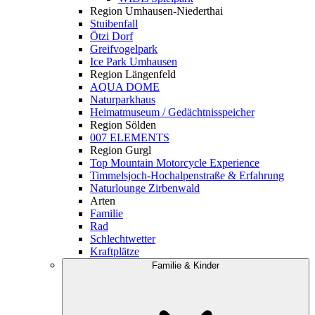
Region Umhausen-Niederthai
Stuibenfall
Ötzi Dorf
Greifvogelpark
Ice Park Umhausen
Region Längenfeld
AQUA DOME
Naturparkhaus
Heimatmuseum / Gedächtnisspeicher
Region Sölden
007 ELEMENTS
Region Gurgl
Top Mountain Motorcycle Experience
Timmelsjoch-Hochalpenstraße & Erfahrung
Naturlounge Zirbenwald
Arten
Familie
Rad
Schlechtwetter
Kraftplätze
Familie & Kinder