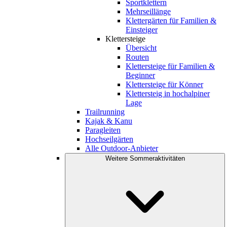
Sportklettern
Mehrseillänge
Klettergärten für Familien &
Einsteiger
Klettersteige
Übersicht
Routen
Klettersteige für Familien &
Beginner
Klettersteige für Könner
Klettersteig in hochalpiner
Lage
Trailrunning
Kajak & Kanu
Paragleiten
Hochseilgärten
Alle Outdoor-Anbieter
Weitere Sommeraktivitäten