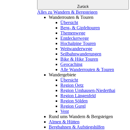
Zurück
Alles zu Wandern & Bergsteigen
Wanderrouten & Touren
Übersicht
Berg- & Gipfeltouren
Themenwege
Entdeckerwege
Hochalpine Touren
Weitwanderwege
Seilbahnwanderungen
Bike & Hike Touren
Geocaching
Alle Wanderrouten & Touren
Wandergebiete
Übersicht
Region Oetz
Region Umhausen-Niederthai
Region Längenfeld
Region Sölden
Region Gurgl
Vent
Rund ums Wandern & Bergsteigen
Almen & Hütten
Bergbahnen & Aufstiegshilfen