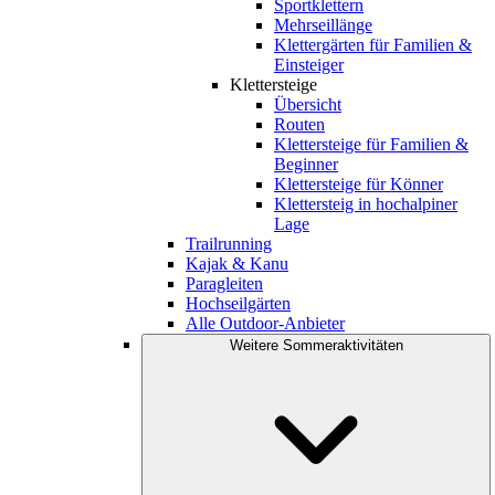
Sportklettern
Mehrseillänge
Klettergärten für Familien &
Einsteiger
Klettersteige
Übersicht
Routen
Klettersteige für Familien &
Beginner
Klettersteige für Könner
Klettersteig in hochalpiner
Lage
Trailrunning
Kajak & Kanu
Paragleiten
Hochseilgärten
Alle Outdoor-Anbieter
Weitere Sommeraktivitäten