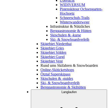
Übersicht
WIDIVERSUM
Pistenskitour Ochsengarten-
Hochoetz
Schneeschuh-Trails
Winterwanderwege
Infrastruktur & Nützliches
Berggastronomie & Hütten
Skischulen & -kurse
Ski- & Snowboardverleih
Skigebiet Niederthai
Skigebiet Gries
Skigebiet Sölden
Skigebiet Gurgl
Skigebiet Vent
Rund ums Skifahren & Snowboarden
Online-Skiticketshops
Ötztal Superskipass
Skischulen & -guides
Ski- & Snowboardverleih
Berggastronomie & Skihütten
Langlaufen