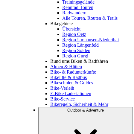
Trainingsgelände
Rennrad-Touren
Radwandern
Alle Touren, Routen & Trails
Bikegebiete
Übersicht
Region Oetz
Region Umhausen-Niederthai
Region Längenfeld
Region Sölden
Region Gurgl
Rund ums Biken & Radfahren
Almen & Hütten
Bike- & Radunterkünfte
Bikelifte & Radbus
Bikeschulen & Guides
Bike-Verleih
E-Bike Ladestationen
Bike-Service
Bikeregeln, Sicherheit & Mehr
Outdoor & Adventure