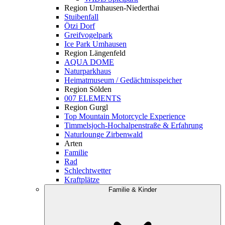
Region Umhausen-Niederthai
Stuibenfall
Ötzi Dorf
Greifvogelpark
Ice Park Umhausen
Region Längenfeld
AQUA DOME
Naturparkhaus
Heimatmuseum / Gedächtnisspeicher
Region Sölden
007 ELEMENTS
Region Gurgl
Top Mountain Motorcycle Experience
Timmelsjoch-Hochalpenstraße & Erfahrung
Naturlounge Zirbenwald
Arten
Familie
Rad
Schlechtwetter
Kraftplätze
Familie & Kinder