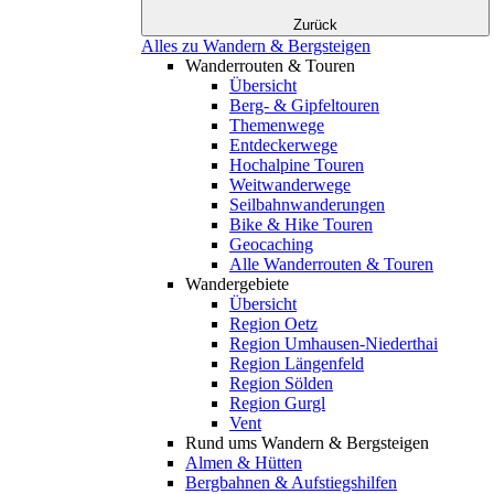
Zurück
Alles zu Wandern & Bergsteigen
Wanderrouten & Touren
Übersicht
Berg- & Gipfeltouren
Themenwege
Entdeckerwege
Hochalpine Touren
Weitwanderwege
Seilbahnwanderungen
Bike & Hike Touren
Geocaching
Alle Wanderrouten & Touren
Wandergebiete
Übersicht
Region Oetz
Region Umhausen-Niederthai
Region Längenfeld
Region Sölden
Region Gurgl
Vent
Rund ums Wandern & Bergsteigen
Almen & Hütten
Bergbahnen & Aufstiegshilfen