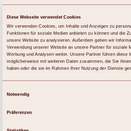
Diese Webseite verwendet Cookies
Wir verwenden Cookies, um Inhalte und Anzeigen zu persona
Funktionen für soziale Medien anbieten zu können und die Zug
unsere Website zu analysieren. Außerdem geben wir Informat
Verwendung unserer Website an unsere Partner für soziale 
Zurück
Alles zum Skigebiet Hochoetz
Werbung und Analysen weiter. Unsere Partner führen diese 
Skipasspreise
möglicherweise mit weiteren Daten zusammen, die Sie ihnen 
Übersicht
haben oder die sie im Rahmen Ihrer Nutzung der Dienste g
Winter 2026 / 2027
Online-Skiticketshop
Hochoetz
Happy Family Wochen
Einwilligungsauswahl
Hochoetz-Kühtai Skipass
Notwendig
Skigebietsinformationen
Übersicht
Live-Infos & Skigebietsnews
Skigebietsplan, Lifte & Pisten
Präferenzen
Skibus
Parken
Highlights im Skigebiet
Statistiken