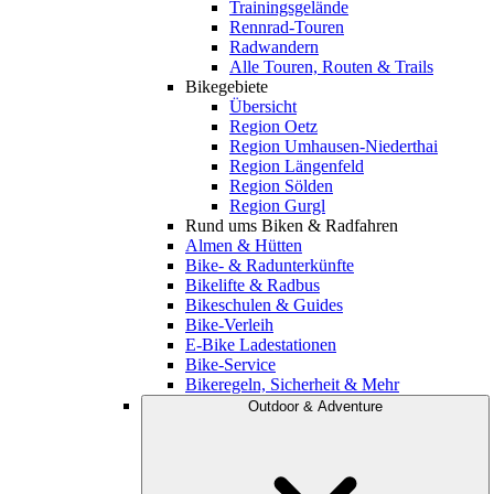
Trainingsgelände
Rennrad-Touren
Radwandern
Alle Touren, Routen & Trails
Bikegebiete
Übersicht
Region Oetz
Region Umhausen-Niederthai
Region Längenfeld
Region Sölden
Region Gurgl
Rund ums Biken & Radfahren
Almen & Hütten
Bike- & Radunterkünfte
Bikelifte & Radbus
Bikeschulen & Guides
Bike-Verleih
E-Bike Ladestationen
Bike-Service
Bikeregeln, Sicherheit & Mehr
Outdoor & Adventure