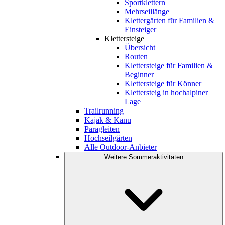
Sportklettern
Mehrseillänge
Klettergärten für Familien &
Einsteiger
Klettersteige
Übersicht
Routen
Klettersteige für Familien &
Beginner
Klettersteige für Könner
Klettersteig in hochalpiner
Lage
Trailrunning
Kajak & Kanu
Paragleiten
Hochseilgärten
Alle Outdoor-Anbieter
Weitere Sommeraktivitäten