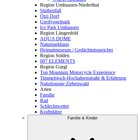
Region Umhausen-Niederthai
Stuibenfall
Ötzi Dorf
Greifvogelpark
Ice Park Umhausen
Region Längenfeld
AQUA DOME
Naturparkhaus
Heimatmuseum / Gedächtnisspeicher
Region Sölden
007 ELEMENTS
Region Gurgl
Top Mountain Motorcycle Experience
Timmelsjoch-Hochalpenstraße & Erfahrung
Naturlounge Zirbenwald
Arten
Familie
Rad
Schlechtwetter
Kraftplätze
Familie & Kinder