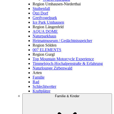
Region Umhausen-Niederthai
Stuibenfall
Ötzi Dorf
Greifvogelpark
Ice Park Umhausen
Region Längenfeld
AQUA DOME
Naturparkhaus
Heimatmuseum / Gedächtnisspeicher
Region Sölden
007 ELEMENTS
Region Gurgl
Top Mountain Motorcycle Experience
Timmelsjoch-Hochalpenstraße & Erfahrung
Naturlounge Zirbenwald
Arten
Familie
Rad
Schlechtwetter
Kraftplätze
Familie & Kinder