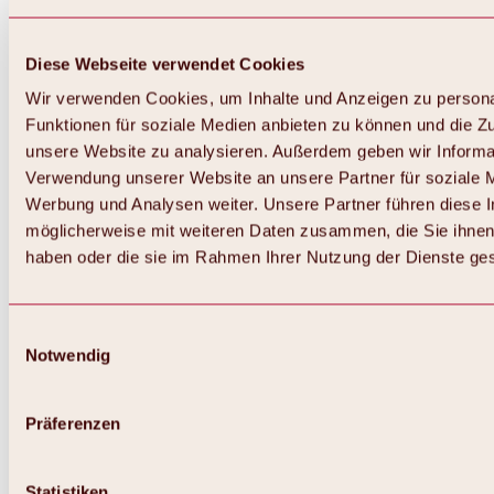
Diese Webseite verwendet Cookies
Wir verwenden Cookies, um Inhalte und Anzeigen zu persona
Funktionen für soziale Medien anbieten zu können und die Zug
unsere Website zu analysieren. Außerdem geben wir Informat
Verwendung unserer Website an unsere Partner für soziale 
Zurück
Alles zum Skigebiet Hochoetz
Werbung und Analysen weiter. Unsere Partner führen diese 
Skipasspreise
möglicherweise mit weiteren Daten zusammen, die Sie ihnen 
Übersicht
haben oder die sie im Rahmen Ihrer Nutzung der Dienste g
Winter 2026 / 2027
Online-Skiticketshop
Hochoetz
Happy Family Wochen
Einwilligungsauswahl
Hochoetz-Kühtai Skipass
Notwendig
Skigebietsinformationen
Übersicht
Live-Infos & Skigebietsnews
Skigebietsplan, Lifte & Pisten
Präferenzen
Skibus
Parken
Highlights im Skigebiet
Statistiken