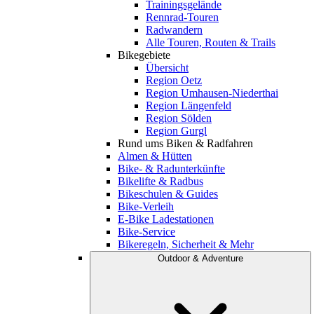
Trainingsgelände
Rennrad-Touren
Radwandern
Alle Touren, Routen & Trails
Bikegebiete
Übersicht
Region Oetz
Region Umhausen-Niederthai
Region Längenfeld
Region Sölden
Region Gurgl
Rund ums Biken & Radfahren
Almen & Hütten
Bike- & Radunterkünfte
Bikelifte & Radbus
Bikeschulen & Guides
Bike-Verleih
E-Bike Ladestationen
Bike-Service
Bikeregeln, Sicherheit & Mehr
Outdoor & Adventure