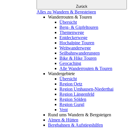
Zurück
Alles zu Wandern & Bergsteigen
Wanderrouten & Touren
Übersicht
Berg- & Gipfeltouren
Themenwege
Entdeckerwege
Hochalpine Touren
Weitwanderwege
Seilbahnwanderungen
Bike & Hike Touren
Geocaching
Alle Wanderrouten & Touren
Wandergebiete
Übersicht
Region Oetz
Region Umhausen-Niederthai
Region Längenfeld
Region Sölden
Region Gurgl
Vent
Rund ums Wandern & Bergsteigen
Almen & Hütten
Bergbahnen & Aufstiegshilfen