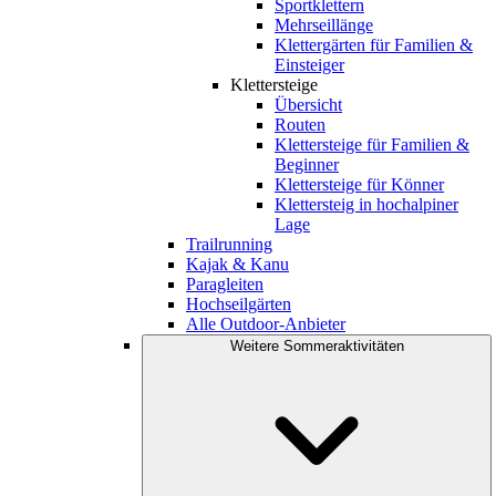
Sportklettern
Mehrseillänge
Klettergärten für Familien &
Einsteiger
Klettersteige
Übersicht
Routen
Klettersteige für Familien &
Beginner
Klettersteige für Könner
Klettersteig in hochalpiner
Lage
Trailrunning
Kajak & Kanu
Paragleiten
Hochseilgärten
Alle Outdoor-Anbieter
Weitere Sommeraktivitäten