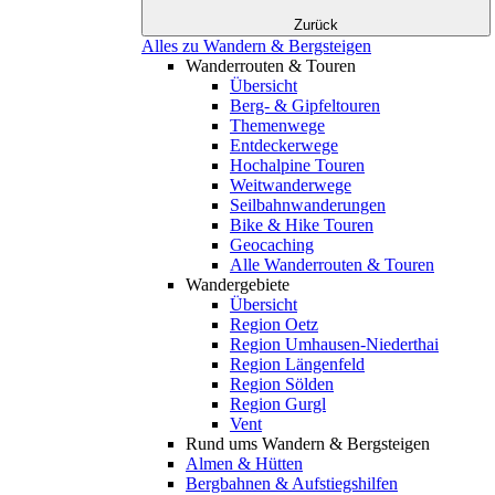
Zurück
Alles zu Wandern & Bergsteigen
Wanderrouten & Touren
Übersicht
Berg- & Gipfeltouren
Themenwege
Entdeckerwege
Hochalpine Touren
Weitwanderwege
Seilbahnwanderungen
Bike & Hike Touren
Geocaching
Alle Wanderrouten & Touren
Wandergebiete
Übersicht
Region Oetz
Region Umhausen-Niederthai
Region Längenfeld
Region Sölden
Region Gurgl
Vent
Rund ums Wandern & Bergsteigen
Almen & Hütten
Bergbahnen & Aufstiegshilfen