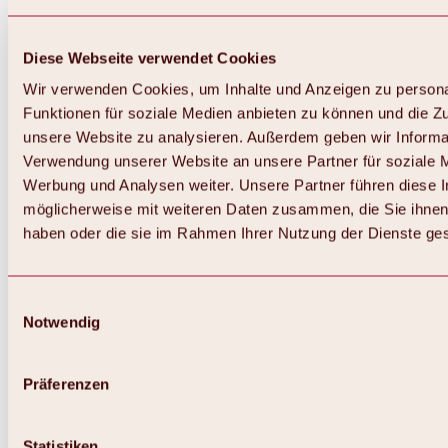
Diese Webseite verwendet Cookies
Wir verwenden Cookies, um Inhalte und Anzeigen zu persona
Funktionen für soziale Medien anbieten zu können und die Zug
unsere Website zu analysieren. Außerdem geben wir Informat
Verwendung unserer Website an unsere Partner für soziale 
Zurück
Alles zum Skigebiet Hochoetz
Werbung und Analysen weiter. Unsere Partner führen diese 
Skipasspreise
möglicherweise mit weiteren Daten zusammen, die Sie ihnen 
Übersicht
haben oder die sie im Rahmen Ihrer Nutzung der Dienste g
Winter 2026 / 2027
Online-Skiticketshop
Hochoetz
Happy Family Wochen
Einwilligungsauswahl
Hochoetz-Kühtai Skipass
Notwendig
Skigebietsinformationen
Übersicht
Live-Infos & Skigebietsnews
Skigebietsplan, Lifte & Pisten
Präferenzen
Skibus
Parken
Highlights im Skigebiet
Statistiken