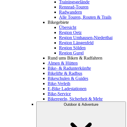
Trainingsgelände
Rennrad-Touren
Radwandern
Alle Touren, Routen & Trails
Bikegebiete
Übersicht
Region Oetz
Region Umhausen-Niederthai
Region Längenfeld
Region Sölden
Region Gurgl
Rund ums Biken & Radfahren
Almen & Hütten
Bike- & Radunterkünfte
Bikelifte & Radbus
Bikeschulen & Guides
Bike-Verleih
E-Bike Ladestationen
Bike-Service
Bikeregeln, Sicherheit & Mehr
Outdoor & Adventure