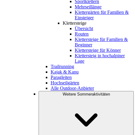
Sportklettern
Mehrseillänge
Klettergärten für Familien &
Einsteiger
Klettersteige
Übersicht
Routen
Klettersteige für Familien &
Beginner
Klettersteige für Könner
Klettersteig in hochalpiner
Lage
Trailrunning
Kajak & Kanu
Paragleiten
Hochseilgärten
Alle Outdoor-Anbieter
Weitere Sommeraktivitäten