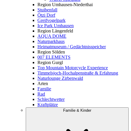
Region Umhausen-Niederthai
Stuibenfall
Ötzi Dorf
Greifvogelpark
Ice Park Umhausen
Region Längenfeld
AQUA DOME
Naturparkhaus
Heimatmuseum / Gedächtnisspeicher
Region Sölden
007 ELEMENTS
Region Gurgl
Top Mountain Motorcycle Experience
Timmelsjoch-Hochalpenstraße & Erfahrung
Naturlounge Zirbenwald
Arten
Familie
Rad
Schlechtwetter
Kraftplätze
Familie & Kinder