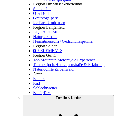
Region Umhausen-Niederthai
Stuibenfall
Ötzi Dorf
Greifvogelpark
Ice Park Umhausen
Region Längenfeld
AQUA DOME
Naturparkhaus
Heimatmuseum / Gedächtnisspeicher
Region Sölden
007 ELEMENTS
Region Gurgl
Top Mountain Motorcycle Experience
Timmelsjoch-Hochalpenstraße & Erfahrung
Naturlounge Zirbenwald
Arten
Familie
Rad
Schlechtwetter
Kraftplätze
Familie & Kinder