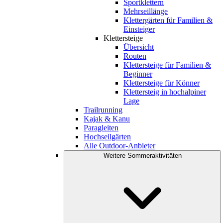
Sportklettern
Mehrseillänge
Klettergärten für Familien &
Einsteiger
Klettersteige
Übersicht
Routen
Klettersteige für Familien &
Beginner
Klettersteige für Könner
Klettersteig in hochalpiner
Lage
Trailrunning
Kajak & Kanu
Paragleiten
Hochseilgärten
Alle Outdoor-Anbieter
Weitere Sommeraktivitäten