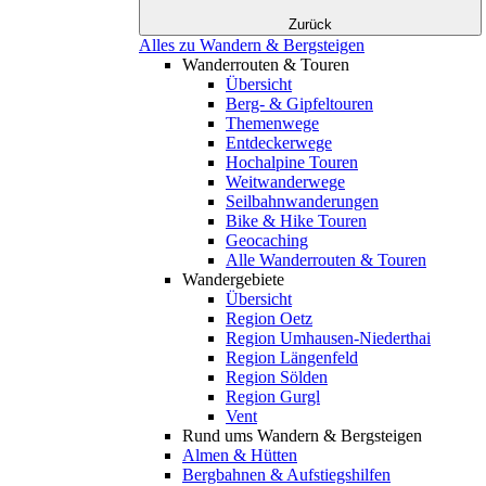
Zurück
Alles zu Wandern & Bergsteigen
Wanderrouten & Touren
Übersicht
Berg- & Gipfeltouren
Themenwege
Entdeckerwege
Hochalpine Touren
Weitwanderwege
Seilbahnwanderungen
Bike & Hike Touren
Geocaching
Alle Wanderrouten & Touren
Wandergebiete
Übersicht
Region Oetz
Region Umhausen-Niederthai
Region Längenfeld
Region Sölden
Region Gurgl
Vent
Rund ums Wandern & Bergsteigen
Almen & Hütten
Bergbahnen & Aufstiegshilfen