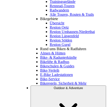
Trainingsgelände
Rennrad-Touren
Radwandern
Alle Touren, Routen & Trails
Bikegebiete
Übersicht
Region Oetz
Region Umhausen-Niederthai
Region Längenfeld
Region Sölden
Region Gurgl
Rund ums Biken & Radfahren
Almen & Hütten
Bike- & Radunterkünfte
Bikelifte & Radbus
Bikeschulen & Guides
Bike-Verleih
E-Bike Ladestationen
Bike-Service
Bikeregeln, Sicherheit & Mehr
Outdoor & Adventure