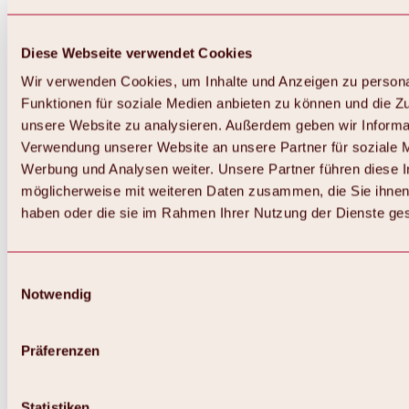
Diese Webseite verwendet Cookies
Wir verwenden Cookies, um Inhalte und Anzeigen zu persona
Funktionen für soziale Medien anbieten zu können und die Zug
unsere Website zu analysieren. Außerdem geben wir Informat
Verwendung unserer Website an unsere Partner für soziale 
Zurück
Alles zum Skigebiet Hochoetz
Werbung und Analysen weiter. Unsere Partner führen diese 
Skipasspreise
möglicherweise mit weiteren Daten zusammen, die Sie ihnen 
Übersicht
haben oder die sie im Rahmen Ihrer Nutzung der Dienste g
Winter 2026 / 2027
Online-Skiticketshop
Hochoetz
Happy Family Wochen
Einwilligungsauswahl
Hochoetz-Kühtai Skipass
Notwendig
Skigebietsinformationen
Übersicht
Live-Infos & Skigebietsnews
Skigebietsplan, Lifte & Pisten
Präferenzen
Skibus
Parken
Highlights im Skigebiet
Statistiken