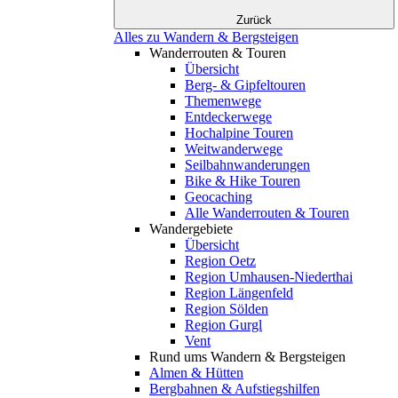
Zurück
Alles zu Wandern & Bergsteigen
Wanderrouten & Touren
Übersicht
Berg- & Gipfeltouren
Themenwege
Entdeckerwege
Hochalpine Touren
Weitwanderwege
Seilbahnwanderungen
Bike & Hike Touren
Geocaching
Alle Wanderrouten & Touren
Wandergebiete
Übersicht
Region Oetz
Region Umhausen-Niederthai
Region Längenfeld
Region Sölden
Region Gurgl
Vent
Rund ums Wandern & Bergsteigen
Almen & Hütten
Bergbahnen & Aufstiegshilfen