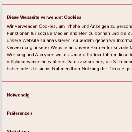
Diese Webseite verwendet Cookies
Wir verwenden Cookies, um Inhalte und Anzeigen zu persona
Funktionen für soziale Medien anbieten zu können und die Zug
unsere Website zu analysieren. Außerdem geben wir Informat
Verwendung unserer Website an unsere Partner für soziale 
Zurück
Alles zum Skigebiet Hochoetz
Werbung und Analysen weiter. Unsere Partner führen diese 
Skipasspreise
möglicherweise mit weiteren Daten zusammen, die Sie ihnen 
Übersicht
haben oder die sie im Rahmen Ihrer Nutzung der Dienste g
Winter 2026 / 2027
Online-Skiticketshop
Hochoetz
Happy Family Wochen
Einwilligungsauswahl
Hochoetz-Kühtai Skipass
Notwendig
Skigebietsinformationen
Übersicht
Live-Infos & Skigebietsnews
Skigebietsplan, Lifte & Pisten
Präferenzen
Skibus
Parken
Highlights im Skigebiet
Statistiken