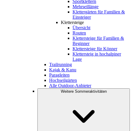
Sportklettern
Mehrseillänge
Klettergärten für Familien &
Einsteiger
Klettersteige
Übersicht
Routen
Klettersteige für Familien &
Beginner
Klettersteige für Könner
Klettersteig in hochalpiner
Lage
Trailrunning
Kajak & Kanu
Paragleiten
Hochseilgärten
Alle Outdoor-Anbieter
Weitere Sommeraktivitäten