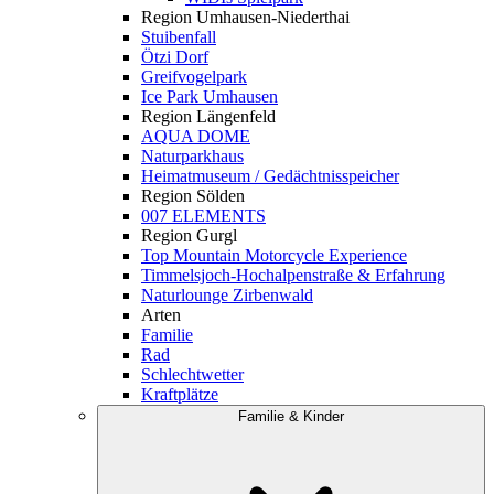
Region Umhausen-Niederthai
Stuibenfall
Ötzi Dorf
Greifvogelpark
Ice Park Umhausen
Region Längenfeld
AQUA DOME
Naturparkhaus
Heimatmuseum / Gedächtnisspeicher
Region Sölden
007 ELEMENTS
Region Gurgl
Top Mountain Motorcycle Experience
Timmelsjoch-Hochalpenstraße & Erfahrung
Naturlounge Zirbenwald
Arten
Familie
Rad
Schlechtwetter
Kraftplätze
Familie & Kinder