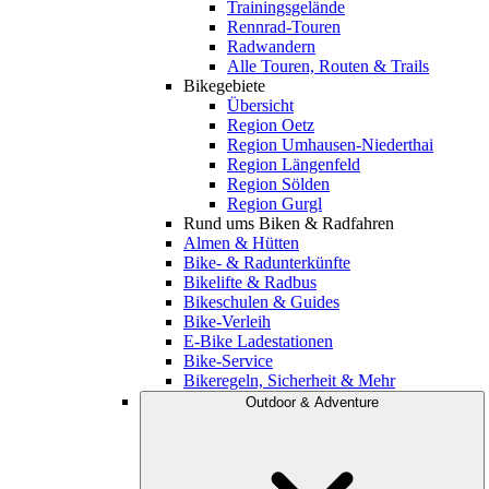
Trainingsgelände
Rennrad-Touren
Radwandern
Alle Touren, Routen & Trails
Bikegebiete
Übersicht
Region Oetz
Region Umhausen-Niederthai
Region Längenfeld
Region Sölden
Region Gurgl
Rund ums Biken & Radfahren
Almen & Hütten
Bike- & Radunterkünfte
Bikelifte & Radbus
Bikeschulen & Guides
Bike-Verleih
E-Bike Ladestationen
Bike-Service
Bikeregeln, Sicherheit & Mehr
Outdoor & Adventure