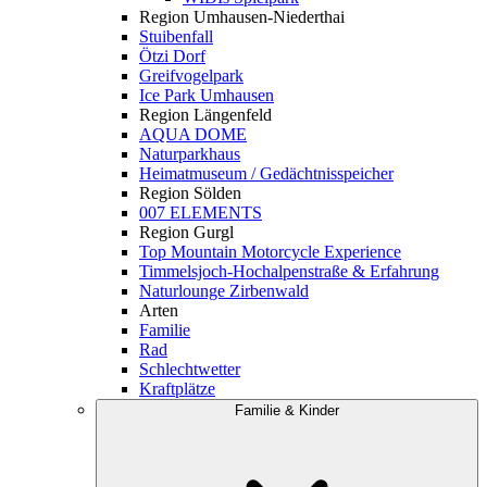
Region Umhausen-Niederthai
Stuibenfall
Ötzi Dorf
Greifvogelpark
Ice Park Umhausen
Region Längenfeld
AQUA DOME
Naturparkhaus
Heimatmuseum / Gedächtnisspeicher
Region Sölden
007 ELEMENTS
Region Gurgl
Top Mountain Motorcycle Experience
Timmelsjoch-Hochalpenstraße & Erfahrung
Naturlounge Zirbenwald
Arten
Familie
Rad
Schlechtwetter
Kraftplätze
Familie & Kinder