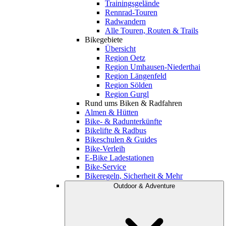
Trainingsgelände
Rennrad-Touren
Radwandern
Alle Touren, Routen & Trails
Bikegebiete
Übersicht
Region Oetz
Region Umhausen-Niederthai
Region Längenfeld
Region Sölden
Region Gurgl
Rund ums Biken & Radfahren
Almen & Hütten
Bike- & Radunterkünfte
Bikelifte & Radbus
Bikeschulen & Guides
Bike-Verleih
E-Bike Ladestationen
Bike-Service
Bikeregeln, Sicherheit & Mehr
Outdoor & Adventure