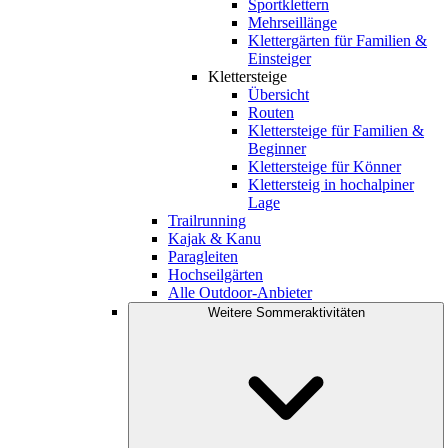
Sportklettern
Mehrseillänge
Klettergärten für Familien &
Einsteiger
Klettersteige
Übersicht
Routen
Klettersteige für Familien &
Beginner
Klettersteige für Könner
Klettersteig in hochalpiner
Lage
Trailrunning
Kajak & Kanu
Paragleiten
Hochseilgärten
Alle Outdoor-Anbieter
Weitere Sommeraktivitäten