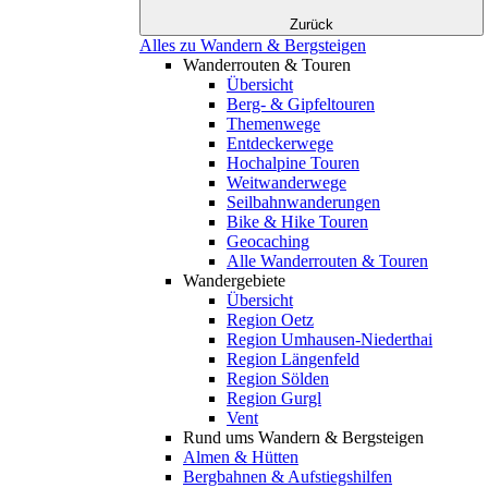
Zurück
Alles zu Wandern & Bergsteigen
Wanderrouten & Touren
Übersicht
Berg- & Gipfeltouren
Themenwege
Entdeckerwege
Hochalpine Touren
Weitwanderwege
Seilbahnwanderungen
Bike & Hike Touren
Geocaching
Alle Wanderrouten & Touren
Wandergebiete
Übersicht
Region Oetz
Region Umhausen-Niederthai
Region Längenfeld
Region Sölden
Region Gurgl
Vent
Rund ums Wandern & Bergsteigen
Almen & Hütten
Bergbahnen & Aufstiegshilfen