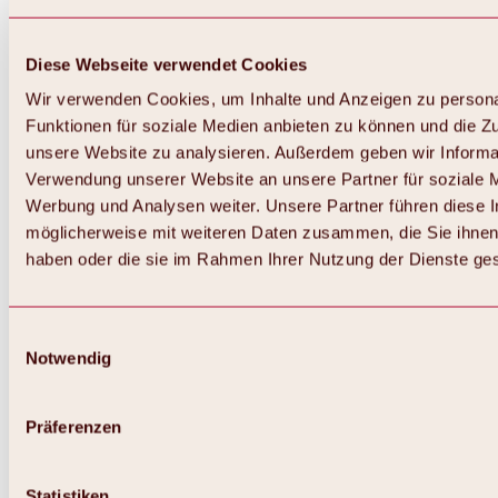
Diese Webseite verwendet Cookies
Wir verwenden Cookies, um Inhalte und Anzeigen zu persona
Funktionen für soziale Medien anbieten zu können und die Zug
unsere Website zu analysieren. Außerdem geben wir Informat
Verwendung unserer Website an unsere Partner für soziale 
Zurück
Alles zum Skigebiet Hochoetz
Werbung und Analysen weiter. Unsere Partner führen diese 
Skipasspreise
möglicherweise mit weiteren Daten zusammen, die Sie ihnen 
Übersicht
haben oder die sie im Rahmen Ihrer Nutzung der Dienste g
Winter 2026 / 2027
Online-Skiticketshop
Hochoetz
Happy Family Wochen
Einwilligungsauswahl
Hochoetz-Kühtai Skipass
Notwendig
Skigebietsinformationen
Übersicht
Live-Infos & Skigebietsnews
Skigebietsplan, Lifte & Pisten
Präferenzen
Skibus
Parken
Highlights im Skigebiet
Statistiken