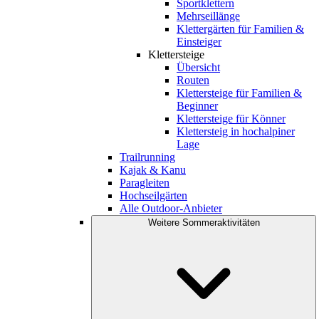
Sportklettern
Mehrseillänge
Klettergärten für Familien &
Einsteiger
Klettersteige
Übersicht
Routen
Klettersteige für Familien &
Beginner
Klettersteige für Könner
Klettersteig in hochalpiner
Lage
Trailrunning
Kajak & Kanu
Paragleiten
Hochseilgärten
Alle Outdoor-Anbieter
Weitere Sommeraktivitäten