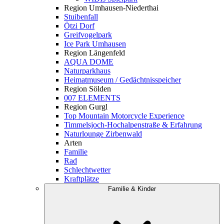
Region Umhausen-Niederthai
Stuibenfall
Ötzi Dorf
Greifvogelpark
Ice Park Umhausen
Region Längenfeld
AQUA DOME
Naturparkhaus
Heimatmuseum / Gedächtnisspeicher
Region Sölden
007 ELEMENTS
Region Gurgl
Top Mountain Motorcycle Experience
Timmelsjoch-Hochalpenstraße & Erfahrung
Naturlounge Zirbenwald
Arten
Familie
Rad
Schlechtwetter
Kraftplätze
Familie & Kinder