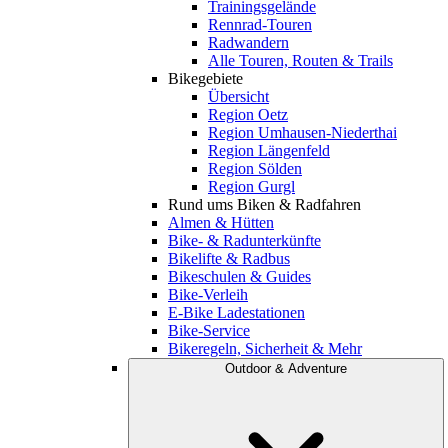
Trainingsgelände
Rennrad-Touren
Radwandern
Alle Touren, Routen & Trails
Bikegebiete
Übersicht
Region Oetz
Region Umhausen-Niederthai
Region Längenfeld
Region Sölden
Region Gurgl
Rund ums Biken & Radfahren
Almen & Hütten
Bike- & Radunterkünfte
Bikelifte & Radbus
Bikeschulen & Guides
Bike-Verleih
E-Bike Ladestationen
Bike-Service
Bikeregeln, Sicherheit & Mehr
Outdoor & Adventure