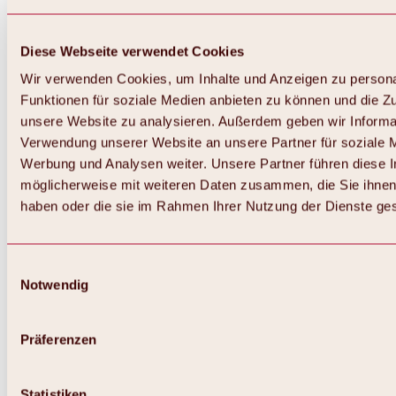
Diese Webseite verwendet Cookies
Wir verwenden Cookies, um Inhalte und Anzeigen zu persona
Funktionen für soziale Medien anbieten zu können und die Zug
unsere Website zu analysieren. Außerdem geben wir Informat
Verwendung unserer Website an unsere Partner für soziale 
Zurück
Alles zum Skigebiet Hochoetz
Werbung und Analysen weiter. Unsere Partner führen diese 
Skipasspreise
möglicherweise mit weiteren Daten zusammen, die Sie ihnen 
Übersicht
haben oder die sie im Rahmen Ihrer Nutzung der Dienste g
Winter 2026 / 2027
Online-Skiticketshop
Hochoetz
Happy Family Wochen
Einwilligungsauswahl
Hochoetz-Kühtai Skipass
Notwendig
Skigebietsinformationen
Übersicht
Live-Infos & Skigebietsnews
Skigebietsplan, Lifte & Pisten
Präferenzen
Skibus
Parken
Highlights im Skigebiet
Statistiken