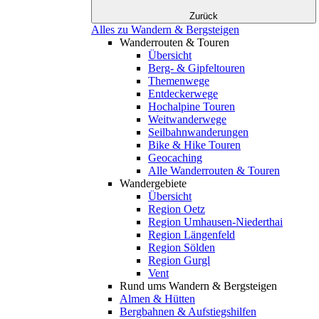
Zurück
Alles zu Wandern & Bergsteigen
Wanderrouten & Touren
Übersicht
Berg- & Gipfeltouren
Themenwege
Entdeckerwege
Hochalpine Touren
Weitwanderwege
Seilbahnwanderungen
Bike & Hike Touren
Geocaching
Alle Wanderrouten & Touren
Wandergebiete
Übersicht
Region Oetz
Region Umhausen-Niederthai
Region Längenfeld
Region Sölden
Region Gurgl
Vent
Rund ums Wandern & Bergsteigen
Almen & Hütten
Bergbahnen & Aufstiegshilfen