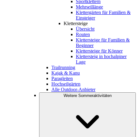
Sportklettern
Mehrseillänge
Klettergärten für Familien &
Einsteiger
Klettersteige
Übersicht
Routen
Klettersteige für Familien &
Beginner
Klettersteige für Könner
Klettersteig in hochalpiner
Lage
Trailrunning
Kajak & Kanu
Paragleiten
Hochseilgärten
Alle Outdoor-Anbieter
Weitere Sommeraktivitäten