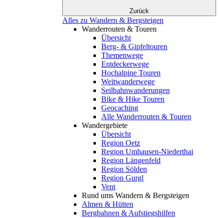
Zurück
Alles zu Wandern & Bergsteigen
Wanderrouten & Touren
Übersicht
Berg- & Gipfeltouren
Themenwege
Entdeckerwege
Hochalpine Touren
Weitwanderwege
Seilbahnwanderungen
Bike & Hike Touren
Geocaching
Alle Wanderrouten & Touren
Wandergebiete
Übersicht
Region Oetz
Region Umhausen-Niederthai
Region Längenfeld
Region Sölden
Region Gurgl
Vent
Rund ums Wandern & Bergsteigen
Almen & Hütten
Bergbahnen & Aufstiegshilfen