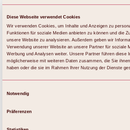
Diese Webseite verwendet Cookies
Wir verwenden Cookies, um Inhalte und Anzeigen zu persona
Funktionen für soziale Medien anbieten zu können und die Zug
unsere Website zu analysieren. Außerdem geben wir Informat
Verwendung unserer Website an unsere Partner für soziale 
Zurück
Alles zum Skigebiet Hochoetz
Werbung und Analysen weiter. Unsere Partner führen diese 
Skipasspreise
möglicherweise mit weiteren Daten zusammen, die Sie ihnen 
Übersicht
haben oder die sie im Rahmen Ihrer Nutzung der Dienste g
Winter 2026 / 2027
Online-Skiticketshop
Hochoetz
Happy Family Wochen
Einwilligungsauswahl
Hochoetz-Kühtai Skipass
Notwendig
Skigebietsinformationen
Übersicht
Live-Infos & Skigebietsnews
Skigebietsplan, Lifte & Pisten
Präferenzen
Skibus
Parken
Highlights im Skigebiet
Statistiken