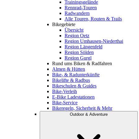
Trainingsgelände
Rennrad-Touren
Radwandern
Alle Touren, Routen & Trails
Bikegebiete
Übersicht
Region Oetz
Region Umhausen-Niederthai
Region Längenfeld
Region Sölden
Region Gurgl
Rund ums Biken & Radfahren
Almen & Hütten
Bike- & Radunterkünfte
Bikelifte & Radbus
Bikeschulen & Guides
Bike-Verleih
E-Bike Ladestationen
Bike-Service
Bikeregeln, Sicherheit & Mehr
Outdoor & Adventure