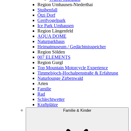
Region Umhausen-Niederthai
Stuibenfall
Ötzi Dorf
Greifvogelpark
Ice Park Umhausen
Region Längenfeld
AQUA DOME
Naturparkhaus
Heimatmuseum / Gedächtnisspeicher
Region Sölden
007 ELEMENTS
Region Gurgl
Top Mountain Motorcycle Experience
Timmelsjoch-Hochalpenstraße & Erfahrung
Naturlounge Zirbenwald
Arten
Familie
Rad
Schlechtwetter
Kraftplätze
Familie & Kinder