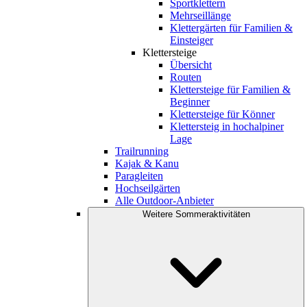
Sportklettern
Mehrseillänge
Klettergärten für Familien &
Einsteiger
Klettersteige
Übersicht
Routen
Klettersteige für Familien &
Beginner
Klettersteige für Könner
Klettersteig in hochalpiner
Lage
Trailrunning
Kajak & Kanu
Paragleiten
Hochseilgärten
Alle Outdoor-Anbieter
Weitere Sommeraktivitäten