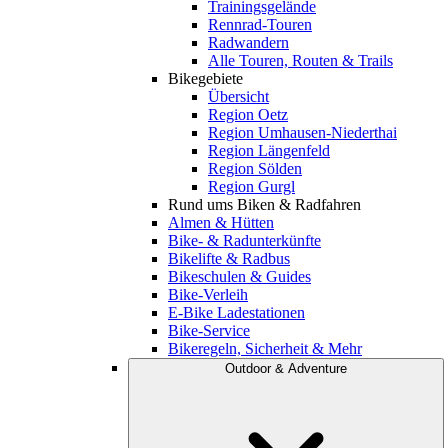
Trainingsgelände
Rennrad-Touren
Radwandern
Alle Touren, Routen & Trails
Bikegebiete
Übersicht
Region Oetz
Region Umhausen-Niederthai
Region Längenfeld
Region Sölden
Region Gurgl
Rund ums Biken & Radfahren
Almen & Hütten
Bike- & Radunterkünfte
Bikelifte & Radbus
Bikeschulen & Guides
Bike-Verleih
E-Bike Ladestationen
Bike-Service
Bikeregeln, Sicherheit & Mehr
Outdoor & Adventure