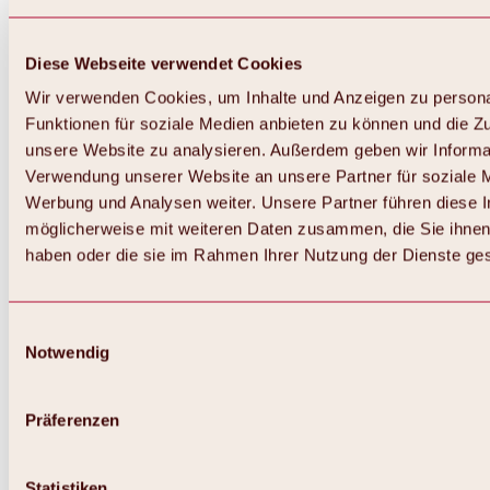
Diese Webseite verwendet Cookies
Wir verwenden Cookies, um Inhalte und Anzeigen zu persona
Funktionen für soziale Medien anbieten zu können und die Zug
unsere Website zu analysieren. Außerdem geben wir Informat
Verwendung unserer Website an unsere Partner für soziale 
Zurück
Alles zum Skigebiet Hochoetz
Werbung und Analysen weiter. Unsere Partner führen diese 
Skipasspreise
möglicherweise mit weiteren Daten zusammen, die Sie ihnen 
Übersicht
haben oder die sie im Rahmen Ihrer Nutzung der Dienste g
Winter 2026 / 2027
Online-Skiticketshop
Hochoetz
Happy Family Wochen
Einwilligungsauswahl
Hochoetz-Kühtai Skipass
Notwendig
Skigebietsinformationen
Übersicht
Live-Infos & Skigebietsnews
Skigebietsplan, Lifte & Pisten
Präferenzen
Skibus
Parken
Highlights im Skigebiet
Statistiken