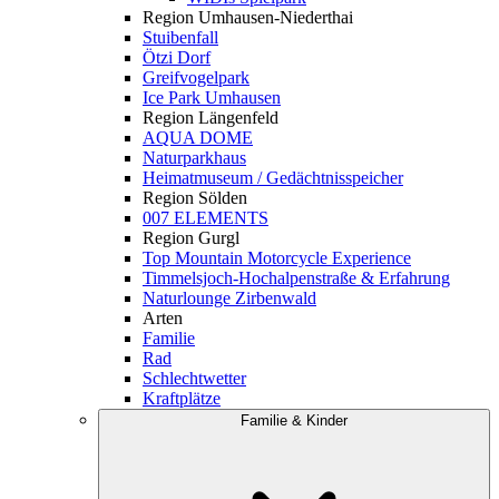
Region Umhausen-Niederthai
Stuibenfall
Ötzi Dorf
Greifvogelpark
Ice Park Umhausen
Region Längenfeld
AQUA DOME
Naturparkhaus
Heimatmuseum / Gedächtnisspeicher
Region Sölden
007 ELEMENTS
Region Gurgl
Top Mountain Motorcycle Experience
Timmelsjoch-Hochalpenstraße & Erfahrung
Naturlounge Zirbenwald
Arten
Familie
Rad
Schlechtwetter
Kraftplätze
Familie & Kinder