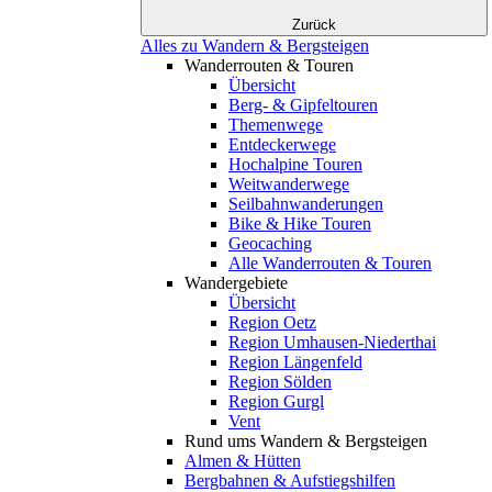
Zurück
Alles zu Wandern & Bergsteigen
Wanderrouten & Touren
Übersicht
Berg- & Gipfeltouren
Themenwege
Entdeckerwege
Hochalpine Touren
Weitwanderwege
Seilbahnwanderungen
Bike & Hike Touren
Geocaching
Alle Wanderrouten & Touren
Wandergebiete
Übersicht
Region Oetz
Region Umhausen-Niederthai
Region Längenfeld
Region Sölden
Region Gurgl
Vent
Rund ums Wandern & Bergsteigen
Almen & Hütten
Bergbahnen & Aufstiegshilfen